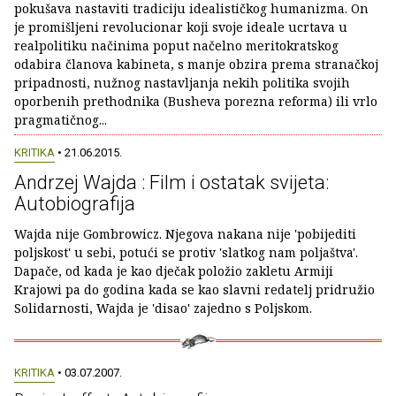
pokušava nastaviti tradiciju idealističkog humanizma. On
je promišljeni revolucionar koji svoje ideale ucrtava u
realpolitiku načinima poput načelno meritokratskog
odabira članova kabineta, s manje obzira prema stranačkoj
pripadnosti, nužnog nastavljanja nekih politika svojih
oporbenih prethodnika (Busheva porezna reforma) ili vrlo
pragmatičnog...
KRITIKA
• 21.06.2015.
Andrzej Wajda : Film i ostatak svijeta:
Autobiografija
Wajda nije Gombrowicz. Njegova nakana nije 'pobijediti
poljskost' u sebi, potući se protiv 'slatkog nam poljaštva'.
Dapače, od kada je kao dječak položio zakletu Armiji
Krajowi pa do godina kada se kao slavni redatelj pridružio
Solidarnosti, Wajda je 'disao' zajedno s Poljskom.
KRITIKA
• 03.07.2007.