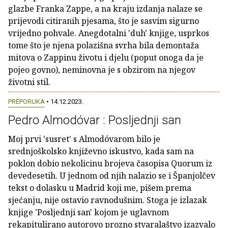
glazbe Franka Zappe, a na kraju izdanja nalaze se
prijevodi citiranih pjesama, što je sasvim sigurno
vrijedno pohvale. Anegdotalni 'duh' knjige, usprkos
tome što je njena polazišna svrha bila demontaža
mitova o Zappinu životu i djelu (poput onoga da je
pojeo govno), neminovna je s obzirom na njegov
životni stil.
PREPORUKA
• 14.12.2023.
Pedro Almodóvar : Posljednji san
Moj prvi 'susret' s Almodóvarom bilo je
srednjoškolsko književno iskustvo, kada sam na
poklon dobio nekolicinu brojeva časopisa Quorum iz
devedesetih. U jednom od njih nalazio se i Španjolčev
tekst o dolasku u Madrid koji me, pišem prema
sjećanju, nije ostavio ravnodušnim. Stoga je izlazak
knjige 'Posljednji san' kojom je uglavnom
rekapitulirano autorovo prozno stvaralaštvo izazvalo