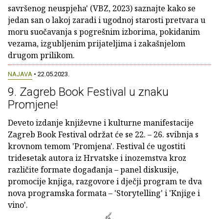
savršenog neuspjeha' (VBZ, 2023) saznajte kako se
jedan san o lakoj zaradi i ugodnoj starosti pretvara u
moru suočavanja s pogrešnim izborima, pokidanim
vezama, izgubljenim prijateljima i zakašnjelom
drugom prilikom.
NAJAVA
• 22.05.2023.
9. Zagreb Book Festival u znaku
Promjene!
Deveto izdanje književne i kulturne manifestacije
Zagreb Book Festival održat će se 22. – 26. svibnja s
krovnom temom 'Promjena'. Festival će ugostiti
tridesetak autora iz Hrvatske i inozemstva kroz
različite formate događanja – panel diskusije,
promocije knjiga, razgovore i dječji program te dva
nova programska formata – 'Storytelling' i 'Knjige i
vino'.