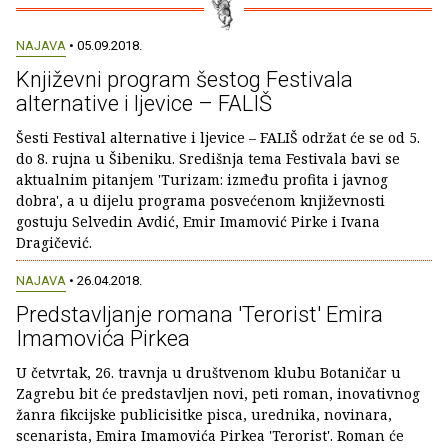
NAJAVA
• 05.09.2018.
Književni program šestog Festivala
alternative i ljevice – FALIŠ
Šesti Festival alternative i ljevice – FALIŠ održat će se od 5.
do 8. rujna u Šibeniku. Središnja tema Festivala bavi se
aktualnim pitanjem 'Turizam: između profita i javnog
dobra', a u dijelu programa posvećenom književnosti
gostuju Selvedin Avdić, Emir Imamović Pirke i Ivana
Dragičević.
NAJAVA
• 26.04.2018.
Predstavljanje romana 'Terorist' Emira
Imamovića Pirkea
U četvrtak, 26. travnja u društvenom klubu Botaničar u
Zagrebu bit će predstavljen novi, peti roman, inovativnog
žanra fikcijske publicisitke pisca, urednika, novinara,
scenarista, Emira Imamovića Pirkea 'Terorist'. Roman će