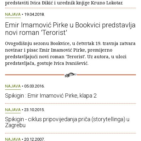
predstaviti Ivica Đikić i urednik knjige Kruno Lokotar.
NAJAVA
• 19.04.2018.
Emir Imamović Pirke u Bookvici predstavlja
novi roman 'Terorist'
Ovogodišnju sezonu Bookvice, u četvrtak 19. travnja zatvara
novinar i pisac Emir Imamović Pirke, premijerno
predstavljajući novi roman 'Terorist'. Uz autora, u ulozi
predstavljača, gostuje Ivica Ivanišević.
NAJAVA
• 05.03.2016.
Spikigin : Emir Imamović Pirke, klapa 2
NAJAVA
• 23.10.2015.
Spikigin - ciklus pripovijedanja priča (storytellinga) u
Zagrebu
NAJAVA
• 20.12.2007.