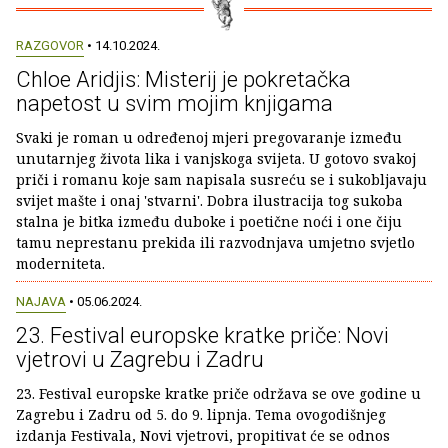
RAZGOVOR
• 14.10.2024.
Chloe Aridjis: Misterij je pokretačka
napetost u svim mojim knjigama
Svaki je roman u određenoj mjeri pregovaranje između
unutarnjeg života lika i vanjskoga svijeta. U gotovo svakoj
priči i romanu koje sam napisala susreću se i sukobljavaju
svijet mašte i onaj 'stvarni'. Dobra ilustracija tog sukoba
stalna je bitka između duboke i poetične noći i one čiju
tamu neprestanu prekida ili razvodnjava umjetno svjetlo
moderniteta.
NAJAVA
• 05.06.2024.
23. Festival europske kratke priče: Novi
vjetrovi u Zagrebu i Zadru
23. Festival europske kratke priče održava se ove godine u
Zagrebu i Zadru od 5. do 9. lipnja. Tema ovogodišnjeg
izdanja Festivala, Novi vjetrovi, propitivat će se odnos