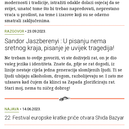
modernosti i tradicije, istražiti odakle dolazi osjećaj da se
svijet, unatoč tome što bi trebao napredovati, neprestano
vraća u prošlost, na teme i izazove koji su se odavno
smatrali zaključenima.
RAZGOVOR
• 23.09.2023.
Sandor Jaszberenyi : U pisanju nema
sretnog kraja, pisanje je uvijek tragedija!
Ne trebam to ovdje govoriti, vi ste doživjeli rat, on je dio
vašeg jezika i identiteta. Znate da, gdje se rat dogodi, iz
linije nestaje cijela jedna generacija slomljenih ljudi. Ti se
ljudi ubijaju alkoholom, drogom, razbolijevaju se. I zato me
užasava kad čujem da klinci sa Zapada glorificiraju rat.
Stari moj, nema tu ničeg dobrog!
NAJAVA
• 14.06.2023.
22. Festival europske kratke priče otvara Shida Bazyar