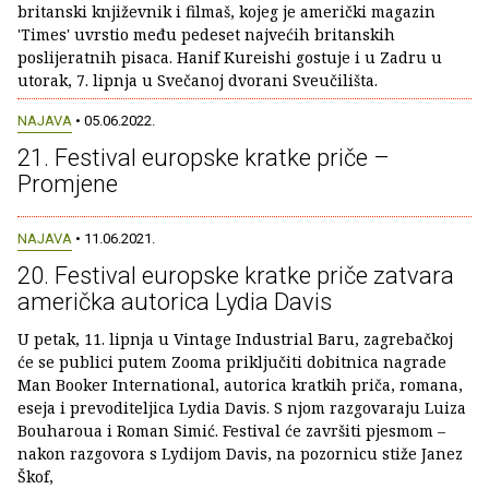
britanski književnik i filmaš, kojeg je američki magazin
'Times' uvrstio među pedeset najvećih britanskih
poslijeratnih pisaca. Hanif Kureishi gostuje i u Zadru u
utorak, 7. lipnja u Svečanoj dvorani Sveučilišta.
NAJAVA
• 05.06.2022.
21. Festival europske kratke priče –
Promjene
NAJAVA
• 11.06.2021.
20. Festival europske kratke priče zatvara
američka autorica Lydia Davis
U petak, 11. lipnja u Vintage Industrial Baru, zagrebačkoj
će se publici putem Zooma priključiti dobitnica nagrade
Man Booker International, autorica kratkih priča, romana,
eseja i prevoditeljica Lydia Davis. S njom razgovaraju Luiza
Bouharoua i Roman Simić. Festival će završiti pjesmom –
nakon razgovora s Lydijom Davis, na pozornicu stiže Janez
Škof,