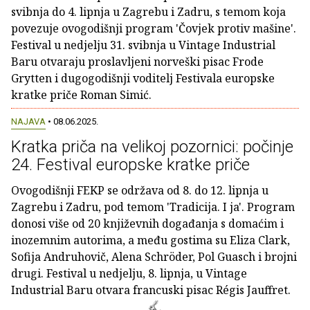
svibnja do 4. lipnja u Zagrebu i Zadru, s temom koja
povezuje ovogodišnji program 'Čovjek protiv mašine'.
Festival u nedjelju 31. svibnja u Vintage Industrial
Baru otvaraju proslavljeni norveški pisac Frode
Grytten i dugogodišnji voditelj Festivala europske
kratke priče Roman Simić.
NAJAVA
• 08.06.2025.
Kratka priča na velikoj pozornici: počinje
24. Festival europske kratke priče
Ovogodišnji FEKP se održava od 8. do 12. lipnja u
Zagrebu i Zadru, pod temom 'Tradicija. I ja'. Program
donosi više od 20 književnih događanja s domaćim i
inozemnim autorima, a među gostima su Eliza Clark,
Sofija Andruhovič, Alena Schröder, Pol Guasch i brojni
drugi. Festival u nedjelju, 8. lipnja, u Vintage
Industrial Baru otvara francuski pisac Régis Jauffret.