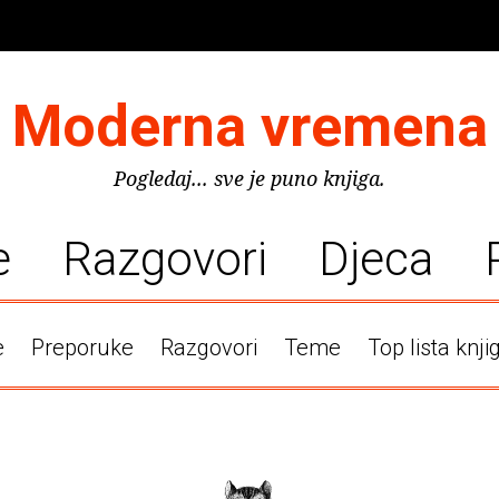
Moderna vremena
Pogledaj... sve je puno knjiga.
e
Razgovori
Djeca
e
Preporuke
Razgovori
Teme
Top lista knji