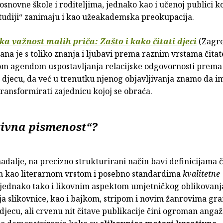
snovne škole i roditeljima, jednako kao i učenoj publici k
studiji“ zanimaju i kao užeakademska preokupacija.
ika važnost malih priča: Zašto i kako čitati djeci
(Zagre
ana je s toliko znanja i ljubavi prema raznim vrstama čitatel
nom agendom uspostavljanja relacijske odgovornosti prema 
 djecu, da već u trenutku njenog objavljivanja znamo da i
transformirati zajednicu kojoj se obraća.
ativna pismenost“?
nadalje, na precizno strukturirani način bavi definicijama č
m kao literarnom vrstom i posebno standardima
kvalitetne
, jednako tako i likovnim aspektom umjetničkog oblikovanja
a slikovnice, kao i bajkom, stripom i novim žanrovima gra
djecu, ali crvenu nit čitave publikacije čini ogroman ang