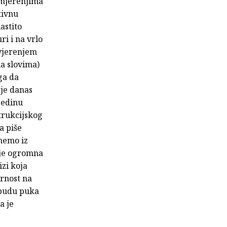
 mjerenjima
tivnu
astito
ri i na vrlo
ovjerenjem
la slovima)
ga da
 je danas
jedinu
trukcijskog
a piše
enemo iz
o je ogromna
zi koja
ornost na
e budu puka
a je