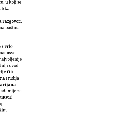
, u koji se
alska
 a razgovori
ena baština
 s vrlo
 nadasve
najvoljenije
dulji uvod
ije Ott
na studija
arijana
akademije za
ukvić
oj
ižim