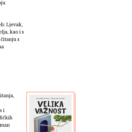
oju
b: Ljevak,
ja, kao i s
čitanju s
ma
itanja,
 i
fičkih
ažman