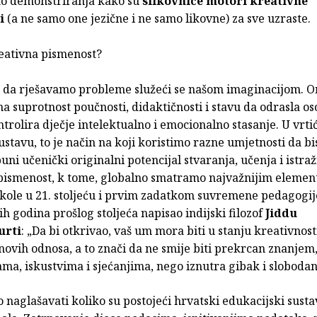
ko demonstriranja kako su
slikovnice motori kreativne
ti
(a ne samo one jezične i ne samo likovne) za sve uzraste.
reativna pismenost?
 da rješavamo probleme služeći se našom imaginacijom. O
a suprotnost poučnosti, didaktičnosti i stavu da odrasla os
ontrolira dječje intelektualno i emocionalno stasanje. U vrt
stavu, to je način na koji koristimo razne umjetnosti da b
puni učenički originalni potencijal stvaranja, učenja i istraž
pismenost, k tome, globalno smatramo najvažnijim eleme
škole u 21. stoljeću i prvim zadatkom suvremene pedagogij
ih godina prošlog stoljeća napisao indijski filozof
Jiddu
urti
: „Da bi otkrivao, vaš um mora biti u stanju kreativnost
ovih odnosa, a to znači da ne smije biti prekrcan znanjem
ma, iskustvima i sjećanjima, nego iznutra gibak i slobodan
aglašavati koliko su postojeći hrvatski edukacijski susta