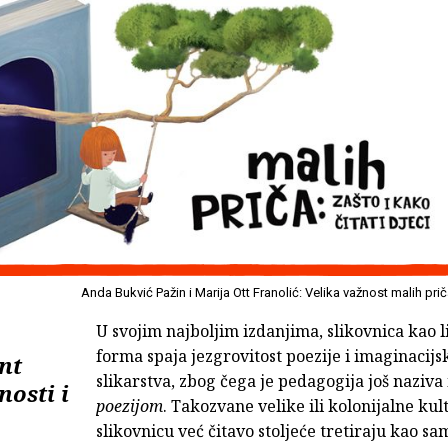
Anda Bukvić Pažin i Marija Ott Franolić: Velika važnost malih pri
U svojim najboljim izdanjima, slikovnica kao l
forma spaja jezgrovitost poezije i imaginacijs
nt
slikarstva, zbog čega je pedagogija još naziva
nosti i
poezijom
. Takozvane velike ili kolonijalne kul
slikovnicu već čitavo stoljeće tretiraju kao sam