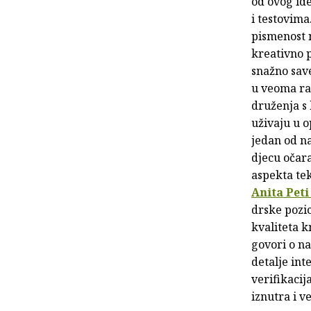
od ovog id
i testovima
pismenost n
kreativno p
snažno save
u veoma raz
druženja s 
uživaju u 
jedan od na
djecu očar
aspekta te
Anita Peti
drske pozic
kvaliteta k
govori o na
detalje int
verifikacij
iznutra i 