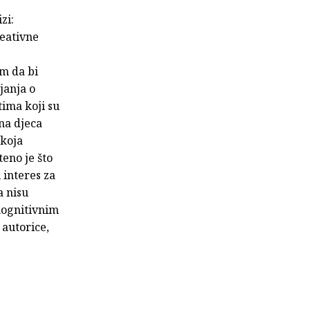
zi:
reativne
im da bi
janja o
tima koji su
ona djeca
 koja
eno je što
 interes za
a nisu
 kognitivnim
 autorice,