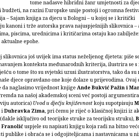
tome nadasve hibridni žanr umjetnosti za djecu
i budžeti, na razini Europske unije postoji i ogromna festiv
ja – Sajam knjiga za djecu u Bologni – u kojoj se i kritički
ju kanoni i trže autorska prava najuspješnijih slikovnica –
rima, piscima, urednicima i kritičarima ostaju kao zabiljež
i aktualne epohe.
 slikovnica još uvijek ima status neželjenog djeteta: piše se
navanjem konteksta međunarodnih kriterija, ilustrira se s
ešću o tome što su svjetski uzusi ilustratorstva, tako da su 
naše djece opravdano one koje dolaze u prijevodima. Ovaj 
e da naglasimo vrijednost knjige
Ande Bukvić Pažin i Mar
Premda na našoj akademskoj sceni već postoji argumentira
viju autorica)
Uvod u dječju književnost
koju supotpisuju
M
i
Dubravka Zima
, pri čemu je riječ o klasičnoj knjizi iz 
dakle isključivo od teorijske struke za teorijsku struku),
B
 Franolić
uspjele su napisati knjigu koja radi na bitno već
ti publike i obraća se i odgojiteljicama i nastavnicama u n