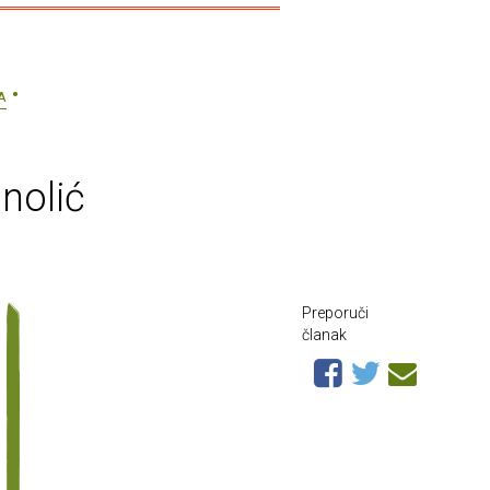
A
nolić
Preporuči
članak