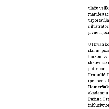
ulažu velik
manifestaci
uspostavlja
s ilustrato
javne riječ
U Hrvatskoj
slabim poz
tankom svij
slikovnice 
potreban j
Franolić
. 
(ponovno d
Hameršak
akademiju (
Pažin
i
Ott
inkluzivnos