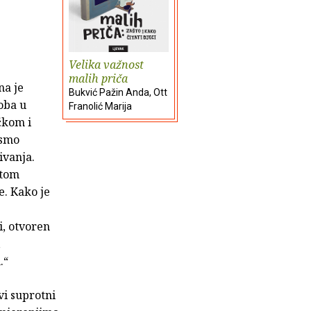
Velika važnost
malih priča
na je
Bukvić Pažin Anda, Ott
oba u
Franolić Marija
ićkom i
ismo
ivanja.
ntom
e. Kako je
i, otvoren
,
.“
vi suprotni