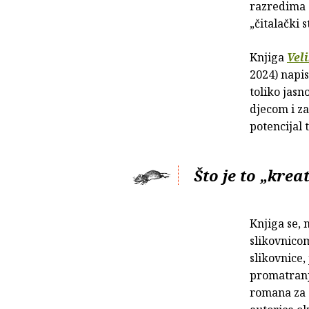
razredima o
„čitalački 
Knjiga
Vel
2024) napis
toliko jas
djecom i za
potencijal 
Što je to „kre
Knjiga se, 
slikovnico
slikovnice
promatranj
romana za 