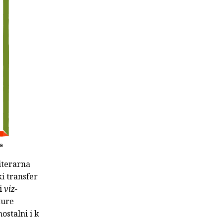
ča
iterarna
ki transfer
 i
viz-
ture
ostalni i k