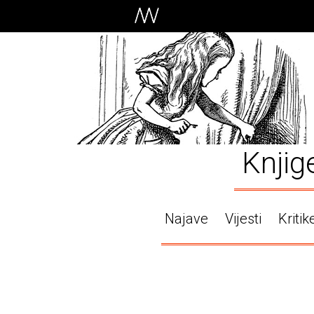
Knjig
Najave
Vijesti
Kritik