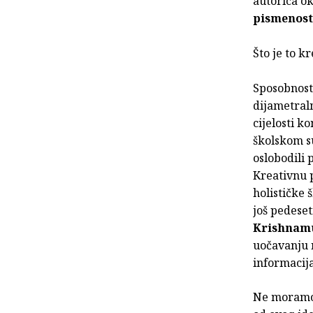
autorica o
pismenos
Što je to k
Sposobnost
dijametraln
cijelosti k
školskom su
oslobodili 
Kreativnu 
holističke 
još pedeset
Krishnam
uočavanju n
informacija
Ne moramo n