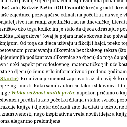
eala. Zatrpavanje djece podacima, ispitivanjima podataka,
. Baš zato,
Bukvić Pažin
i
Ott Franolić
kreću graditi krea
aše zajednice pozivajući se odmah na početku i na svoje vl
rijateljstvo i na raniji zajednički rad na dnevničkoj literatu
zništvo oko toga koliko im je stalo da djeca odrastaju s p
ličite „blagoslove“ (ovaj je pojam inače skovan kao pohva
knjigom. Od toga da djeca uživaju u fikciji i bajci, preko to
opetovanom proučavanju slikovnica bez ikakvog teksta (što
jcjenjenijih podžanrova slikovnice za djecu) do toga da po
ava i neki aspekt prirodoslovnog, matematičkog ili uže kos
ksta za djecu (o čemu vrlo informativno i predano godinam
 Stantić
). Kreativna pismenost zapravo traži da uvijek kr
ije zaigranosti. Kako samih autorica, tako i slikovnica. I t
njige
Velika važnost malih priča
: napokon pričamo o knji
slovnici i predlistu kao početku čitanja i stalno svraća poz
erakcije knjige i djeteta; dočekali smo da citati u tekstu n
a znanstvenosti, nego inspirativna vrela novih ideja; a knjig
veoma elegantno prelomljena.