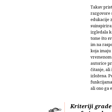
Takav prist
razgovore 
edukacije 
suinspirira
izgledala 
tome što sv
im na raspo
koja imaju 
vremenom n
autorice p
čitanje, al
izložena. P
funkcijama,
ali ono ga 
Kriteriji grad