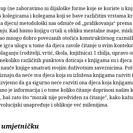
up (ne zaboravimo ni dijaloške forme koje se koriste u knji
s kolegicama i kolegama koji se bave različitim vrstama k
za djecu) metodološki nas odmiče od „pridikovanja“ prema
nju. Kad bismo knjigu crtali u obliku mentalne mape, misl
kao mnogo dobro povezanih otočića konstruktivnog razmišl
e igra ulogu u tome da djeca zavole čitanje u svim konteks
laganju (roditelji, vrtić, škola, knjižnica). I zbilja, upravo 
nekoliko različitih punktova doticaja s knjigama su i djeca
auče knjige smatrati svojim doživotnim saveznicima. Pošt
riznaju da neće
sva
djeca koja su izložena knjigama razviti i
i izvjesno da ga sigurno neće razviti ona djeca koja knjigam
uno je informacija i o tome koliko čitanje doprinosi našim
 baš zato što “mozak nije predviđen za čitanje”, kako kažu
evolucijski unapređuje i oblikuje već milenijima.
e umjetničku