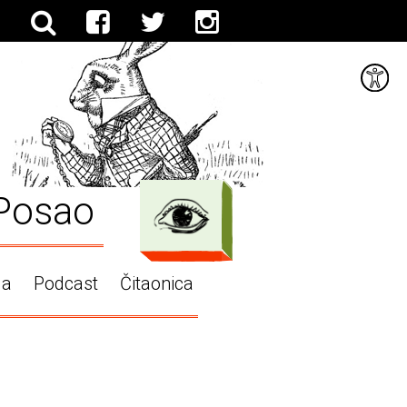
Posao
ga
Podcast
Čitaonica