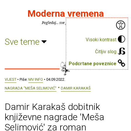
Moderna vremena
Pogledaj... sve je puno knjiga.
Sve teme
Visoki kontrast
Čitljiv slog
Podcrtane poveznice
VIJEST
• Piše:
MV INFO
• 04.09.2022.
NAGRADA "MEŠA SELIMOVIĆ"
DAMIR KARAKAŠ
Damir Karakaš dobitnik
književne nagrade 'Meša
Selimović' za roman