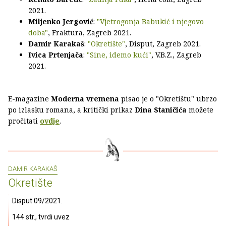
2021.
Miljenko Jergović
:
"Vjetrogonja Babukić i njegovo
doba"
, Fraktura, Zagreb 2021.
Damir Karakaš
:
"Okretište"
, Disput, Zagreb 2021.
Ivica Prtenjača
:
"Sine, idemo kući"
, V.B.Z., Zagreb
2021.
E-magazine
Moderna vremena
pisao je o "Okretištu" ubrzo
po izlasku romana, a kritički prikaz
Dina Staničića
možete
pročitati
ovdje
.
DAMIR KARAKAŠ
Okretište
Disput 09/2021.
144 str., tvrdi uvez