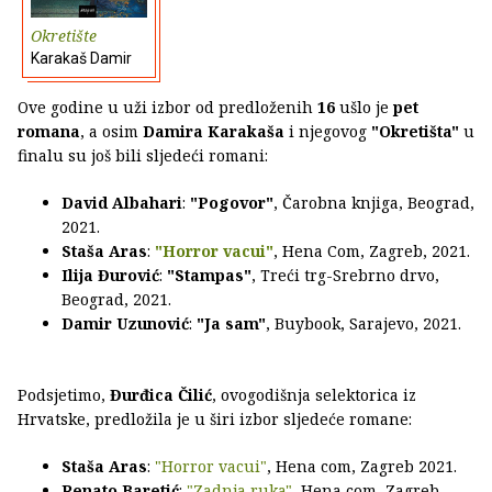
Okretište
Karakaš Damir
Ove godine u uži izbor od predloženih
16
ušlo je
pet
romana
, a osim
Damira Karakaša
i njegovog
"Okretišta"
u
finalu su još bili sljedeći romani:
David Albahari
:
"Pogovor"
, Čarobna knjiga, Beograd,
2021.
Staša Aras
:
"Horror vacui"
, Hena Com, Zagreb, 2021.
Ilija Đurović
:
"Stampas"
, Treći trg-Srebrno drvo,
Beograd, 2021.
Damir Uzunović
:
"Ja sam"
, Buybook, Sarajevo, 2021.
Podsjetimo,
Đurđica Čilić
, ovogodišnja selektorica iz
Hrvatske, predložila je u širi izbor sljedeće romane:
Staša Aras
:
"Horror vacui"
, Hena com, Zagreb 2021.
Renato Baretić
:
"Zadnja ruka"
, Hena com, Zagreb