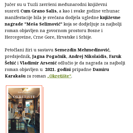
Jučer su u Tuzli završeni međunarodni književni
susreti
Cum Grano Salis
, a kao i svake godine vrhunac
manifestacije bila je svečana dodjela ugledne
književne
nagrade "Meša Selimović"
koja se dodjeljuje za najbolji
roman objavljen na govornom prostoru Bosne i
Hercegovine, Crne Gore, Hrvatske i Srbije.
Petočlani žiri u sastavu
Semezdin Mehmedinović
,
predsjednik,
Jagna Pogačnik
,
Andrej Nikolaidis
,
Faruk
Šehić
i
Vladimir Arsenić
odlučio je da nagrada za najbolji
roman objavljen u
2021. godini
pripadne
Damiru
Karakašu
za roman
„Okretište“
.