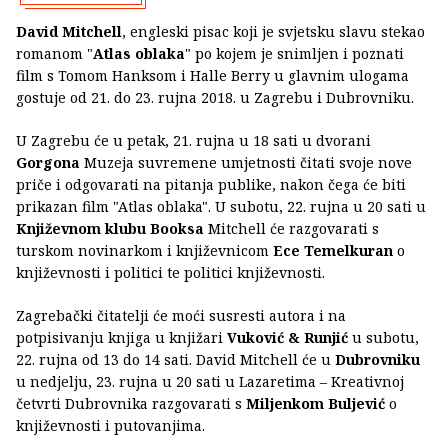
David Mitchell
, engleski pisac koji je svjetsku slavu stekao
romanom "
Atlas oblaka
" po kojem je snimljen i poznati
film s Tomom Hanksom i Halle Berry u glavnim ulogama
gostuje od 21. do 23. rujna 2018. u Zagrebu i Dubrovniku.
U Zagrebu će u petak, 21. rujna u 18 sati u dvorani
Gorgona
Muzeja suvremene umjetnosti čitati svoje nove
priče i odgovarati na pitanja publike, nakon čega će biti
prikazan film "Atlas oblaka". U subotu, 22. rujna u 20 sati u
Književnom klubu Booksa
Mitchell će razgovarati s
turskom novinarkom i književnicom
Ece Temelkuran
o
književnosti i politici te politici književnosti.
Zagrebački čitatelji će moći susresti autora i na
potpisivanju knjiga u knjižari
Vuković & Runjić
u subotu,
22. rujna od 13 do 14 sati. David Mitchell će u
Dubrovniku
u nedjelju, 23. rujna u 20 sati u Lazaretima – Kreativnoj
četvrti Dubrovnika razgovarati s
Miljenkom Buljević
o
književnosti i putovanjima.