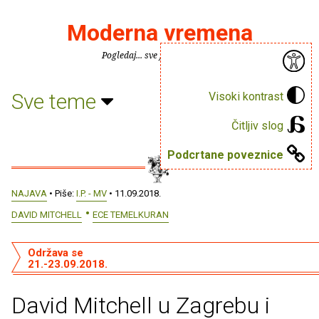
Moderna vremena
Pogledaj... sve je puno knjiga.
Sve teme
Visoki kontrast
Čitljiv slog
Podcrtane poveznice
NAJAVA
• Piše:
I.P. - MV
• 11.09.2018.
DAVID MITCHELL
ECE TEMELKURAN
Održava se
21.-23.09.2018.
David Mitchell u Zagrebu i