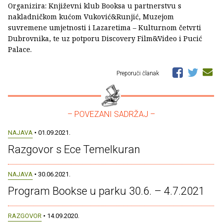
Organizira: Književni klub Booksa u partnerstvu s
nakladničkom kućom Vuković&Runjić, Muzejom
suvremene umjetnosti i Lazaretima – Kulturnom četvrti
Dubrovnika, te uz potporu Discovery Film&Video i Pucić
Palace.
Preporuči članak
– POVEZANI SADRŽAJ –
NAJAVA
• 01.09.2021.
Razgovor s Ece Temelkuran
NAJAVA
• 30.06.2021.
Program Bookse u parku 30.6. – 4.7.2021
RAZGOVOR
• 14.09.2020.