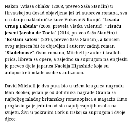
Nakon "Atlasa oblaka" (2008, preveo Saša Stančin) u
Hrvatskoj su dosad objavljena još tri autorova romana, sva
u izdanju nakladničke kuće Vuković & Runjić: "
Livada
Crnog Labuda
" (2009, prevela Vlatka Valentić), "
Tisuću
jeseni Jacoba de Zoeta
" (2014, preveo Saša Stančin) i
"
Koštani satovi
" (2016, preveo Saša Stančin), a koncem
ovog mjeseca bit će objavljen i autorov zadnji roman
"
Sladehouse
". Osim romana, Mitchell je autor i kratkih
priča, libreta za opere, a zajedno sa suprugom na engleski
je preveo djela Japanca Naokija Higashide koja su
autoportreti mlade osobe s autizmom.
David Mitchell je dva puta bio u užem krugu za nagradu
Man Booker, jedan je od dobitnika nagrade Granta za
najboljeg mladog britanskog romanopisca a magazin Time
proglasio ga je jednim od sto najutjecajnijih osoba na
svijetu. Živi u pokrajini Cork u Irskoj sa suprugom i dvoje
djece.