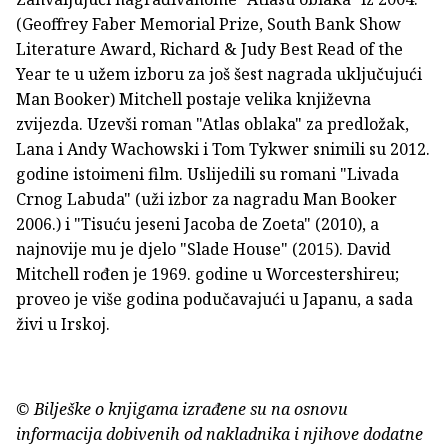
(Geoffrey Faber Memorial Prize, South Bank Show
Literature Award, Richard & Judy Best Read of the
Year te u užem izboru za još šest nagrada uključujući
Man Booker) Mitchell postaje velika književna
zvijezda. Uzevši roman "Atlas oblaka" za predložak,
Lana i Andy Wachowski i Tom Tykwer snimili su 2012.
godine istoimeni film. Uslijedili su romani "Livada
Crnog Labuda" (uži izbor za nagradu Man Booker
2006.) i "Tisuću jeseni Jacoba de Zoeta" (2010), a
najnovije mu je djelo "Slade House" (2015). David
Mitchell rođen je 1969. godine u Worcestershireu;
proveo je više godina podučavajući u Japanu, a sada
živi u Irskoj.
© Bilješke o knjigama izrađene su na osnovu
informacija dobivenih od nakladnika i njihove dodatne