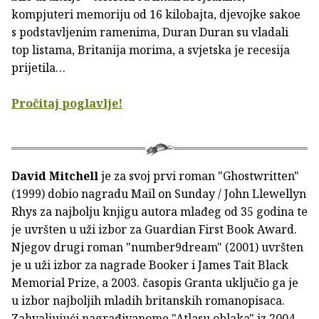
kompjuteri memoriju od 16 kilobajta, djevojke sakoe
s podstavljenim ramenima, Duran Duran su vladali
top listama, Britanija morima, a svjetska je recesija
prijetila…
Pročitaj poglavlje!
David Mitchell
je za svoj prvi roman "Ghostwritten"
(1999) dobio nagradu Mail on Sunday / John Llewellyn
Rhys za najbolju knjigu autora mlađeg od 35 godina te
je uvršten u uži izbor za Guardian First Book Award.
Njegov drugi roman "number9dream" (2001) uvršten
je u uži izbor za nagrade Booker i James Tait Black
Memorial Prize, a 2003. časopis Granta uključio ga je
u izbor najboljih mladih britanskih romanopisaca.
Zahvaljujući nagrađivanome "Atlasu oblaka" iz 2004.