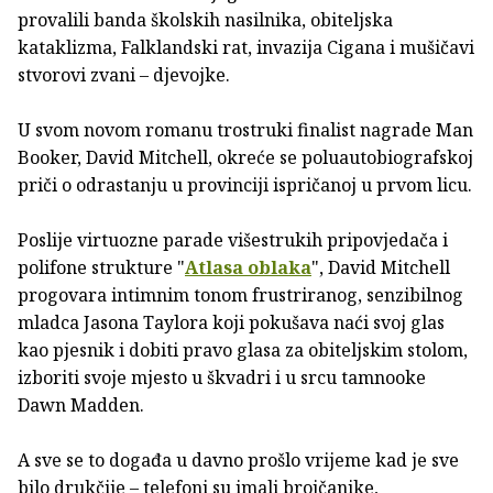
provalili banda školskih nasilnika, obiteljska
kataklizma, Falklandski rat, invazija Cigana i mušičavi
stvorovi zvani – djevojke.
U svom novom romanu trostruki finalist nagrade Man
Booker, David Mitchell, okreće se poluautobiografskoj
priči o odrastanju u provinciji ispričanoj u prvom licu.
Poslije virtuozne parade višestrukih pripovjedača i
polifone strukture "
Atlasa oblaka
", David Mitchell
progovara intimnim tonom frustriranog, senzibilnog
mladca Jasona Taylora koji pokušava naći svoj glas
kao pjesnik i dobiti pravo glasa za obiteljskim stolom,
izboriti svoje mjesto u škvadri i u srcu tamnooke
Dawn Madden.
A sve se to događa u davno prošlo vrijeme kad je sve
bilo drukčije – telefoni su imali brojčanike,