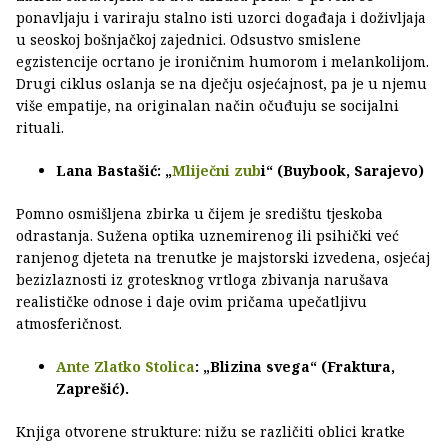
ponavljaju i variraju stalno isti uzorci događaja i doživljaja
u seoskoj bošnjačkoj zajednici. Odsustvo smislene
egzistencije ocrtano je ironičnim humorom i melankolijom.
Drugi ciklus oslanja se na dječju osjećajnost, pa je u njemu
više empatije, na originalan način očuđuju se socijalni
rituali.
Lana Bastašić: „
Mliječni zub
i“ (Buybook, Sarajevo)
Pomno osmišljena zbirka u čijem je središtu tjeskoba
odrastanja. Sužena optika uznemirenog ili psihički već
ranjenog djeteta na trenutke je majstorski izvedena, osjećaj
bezizlaznosti iz grotesknog vrtloga zbivanja narušava
realističke odnose i daje ovim pričama upečatljivu
atmosferičnost.
Ante Zlatko Stolica
: „Blizina svega“ (Fraktura,
Zaprešić).
Knjiga otvorene strukture: nižu se različiti oblici kratke