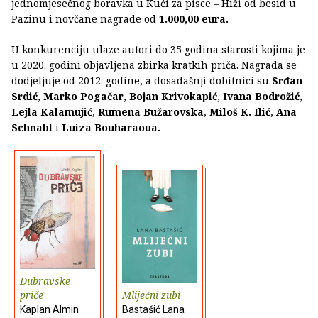
jednomjesečnog boravka u Kući za pisce – Hiži od besid u
Pazinu i novčane nagrade od
1.000,00 eura.
U konkurenciju ulaze autori do 35 godina starosti kojima je
u 2020. godini objavljena zbirka kratkih priča. Nagrada se
dodjeljuje od 2012. godine, a dosadašnji dobitnici su
Srđan
Srdić
,
Marko Pogačar
,
Bojan Krivokapić
,
Ivana Bodrožić
,
Lejla Kalamujić
,
Rumena Bužarovska
,
Miloš K. Ilić
,
Ana
Schnabl
i
Luiza Bouharaoua.
Dubravske
priče
Mliječni zubi
Kaplan Almin
Bastašić Lana