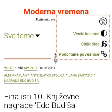
Moderna vremena
Pogledaj... sve je puno knjiga.
Sve teme
Visoki kontrast
Čitljiv slog
Podcrtane poveznice
VIJEST
• Piše:
MV INFO
• 10.06.2021.
ALMIN KAPLAN
ANTE ZLATKO STOLICA
LANA BASTAŠIĆ
NAGRADA EDO BUDIŠA
Finalisti 10. Književne
nagrade 'Edo Budiša'