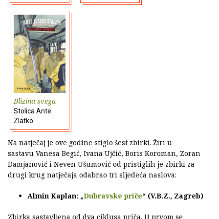
Blizina svega
Stolica Ante
Zlatko
Na natječaj je ove godine stiglo šest zbirki. Žiri u
sastavu Vanesa Begić, Ivana Ujčić, Boris Koroman, Zoran
Damjanović i Neven Ušumović od pristiglih je zbirki za
drugi krug natječaja odabrao tri sljedeća naslova:
Almin Kaplan: „
Dubravske priče
“ (V.B.Z., Zagreb)
Zbirka sastavljena od dva ciklusa priča. U prvom se