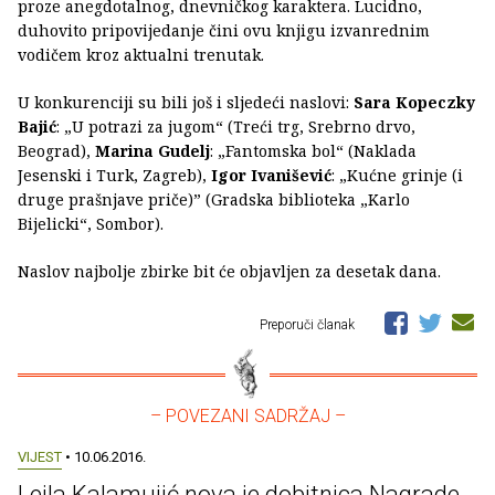
proze anegdotalnog, dnevničkog karaktera. Lucidno,
duhovito pripovijedanje čini ovu knjigu izvanrednim
vodičem kroz aktualni trenutak.
U konkurenciji su bili još i sljedeći naslovi:
Sara Kopeczky
Bajić
: „U potrazi za jugom“ (Treći trg, Srebrno drvo,
Beograd),
Marina Gudelj
: „Fantomska bol“ (Naklada
Jesenski i Turk, Zagreb),
Igor Ivanišević
: „Kućne grinje (i
druge prašnjave priče)” (Gradska biblioteka „Karlo
Bijelicki“, Sombor).
Naslov najbolje zbirke bit će objavljen za desetak dana.
Preporuči članak
– POVEZANI SADRŽAJ –
VIJEST
• 10.06.2016.
Lejla Kalamujić nova je dobitnica Nagrade