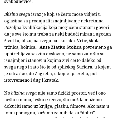
svakodnevice.
Blizina sveg
a izraz je koji se često može vidjeti u
oglasima za prodaju ili iznajmljivanje nekretnina.
Poželjna kvalifikacija koja mogućem stanaru govori
da je sve što mu treba za neki budući miran i ugodan
život tu, blizu, na svega par koraka. Vrtić, škola,
tržnica, bolnica...
Ante Zlatko Stolica
povremeno ga
upotrebljava sasvim doslovno, ne samo zato što su
iznajmljeni stanovi u kojima živi često daleko od
svega nego i zato što je od splitskog Sućidra, u kojem
je odrastao, do Zagreba, u koji se preselio, put
istovremeno i dug i kratak.
No
blizina svega
nije samo fizički prostor, već i ono
nešto u nama, teško izrecivo, što možda možemo
dokučiti samo uz knjige, glazbu, filmove. Ako nam u
tomu pomognu, kažemo za njih da su “dobri”.