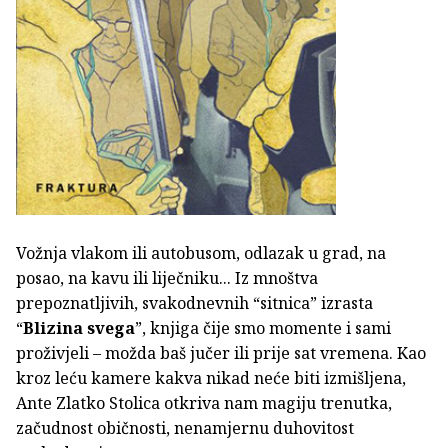
Vožnja vlakom ili autobusom, odlazak u grad, na
posao, na kavu ili liječniku... Iz mnoštva
prepoznatljivih, svakodnevnih “sitnica” izrasta
“
Blizina svega
”, knjiga čije smo momente i sami
proživjeli – možda baš jučer ili prije sat vremena. Kao
kroz leću kamere kakva nikad neće biti izmišljena,
Ante Zlatko Stolica otkriva nam magiju trenutka,
začudnost običnosti, nenamjernu duhovitost