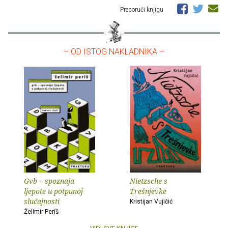
Preporuči knjigu
– OD ISTOG NAKLADNIKA –
Gvb – spoznaja
Nietzsche s
ljepote u potpunoj
Trešnjevke
slučajnosti
Kristijan Vujičić
Želimir Periš