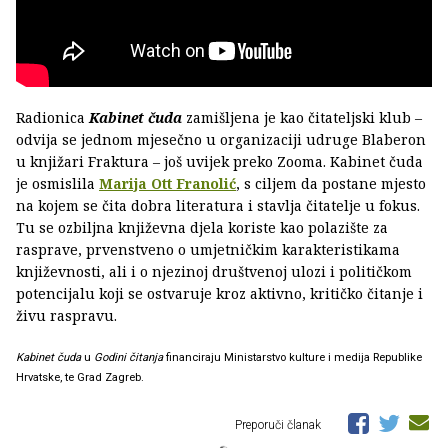
Radionica
Kabinet čuda
zamišljena je kao čitateljski klub –
odvija se jednom mjesečno u organizaciji udruge Blaberon
u knjižari Fraktura – još uvijek preko Zooma. Kabinet čuda
je osmislila
Marija Ott Franolić
, s ciljem da postane mjesto
na kojem se čita dobra literatura i stavlja čitatelje u fokus.
Tu se ozbiljna književna djela koriste kao polazište za
rasprave, prvenstveno o umjetničkim karakteristikama
književnosti, ali i o njezinoj društvenoj ulozi i političkom
potencijalu koji se ostvaruje kroz aktivno, kritičko čitanje i
živu raspravu.
Kabinet čuda
u
Godini čitanja
financiraju Ministarstvo kulture i medija Republike
Hrvatske, te Grad Zagreb.
Preporuči članak