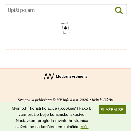
Moderna vremena
Sva prava pridržana © MV Info d.o.o. 2026. • Kriv je
Fiktiv
Mvinfo.hr koristi kolačiće („cookies“) kako bi
SLAŽEM SE
O nama
•
Pomoć
•
Uvjeti korištenja
•
RSS kanali
vam pružio bolje korisničko iskustvo.
Nastavkom pregleda mvinfo.hr stranica
Potraži nas na:
slažete se sa korištenjem kolačića.
Više