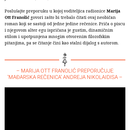
Poslušajte preporuku u kojoj voditeljica radionice
Marija
Ott Franolić
govori zašto bi trebalo čitati ovaj neobičan
roman koji se sastoji od jedne jedine rečenice. Priča o piscu
i njegovom alter egu ispričana je gustim, dinamičnim
stilom i upotpunjena mnogim otvorenim filozofskim
pitanjima, pa se čitanje čini kao stalni dijalog s autorom.
– MARIJA OTT FRANOLIĆ PREPORUČUJE:
'MAĐARSKA REČENICA' ANDREJA NIKOLAIDISA –