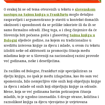
O svakoj bi se od tema otvorenih u tekstu o
slovenskom
nastupu na Sajmu knjiga u Frankfurtu
moglo detaljno
raspravljati i argumentirano je staviti u kontekst domaćih
okolnosti i sposobnosti da se prilike iskoriste ili da ih se
samo formalno odradi. Zbog toga, a i zbog činjenice da će
Slovenija biti počasna gošća i glasovitog
Sajma knjiga u
Bologni
sljedeće godine, na kojem su tradicionalno u
središtu interesa knjige za djecu i mlade, u ovom ću tekstu
izložiti neke od aktivnosti za promociju čitanja među
mladima koje se u Sloveniji na nacionalnoj razini provode
već godinama, neke i desetljećima.
Za razliku od Bologne, Frankfurt nije specijaliziran za
dječju knjigu, no ipak je među izlagačima, kao što sam već
spomenula, bilo nemjerljivo više onih koji objavljuju knjige
za djecu i mlade od onih koji objavljuju knjige za odrasle.
Mene, koja se već godinama bavim poticanjem čitanja
mladih, to je ugodno iznenadilo. S druge strane, količina i
raznolikost knjiga za djecu vjerojatno je uvjetovana