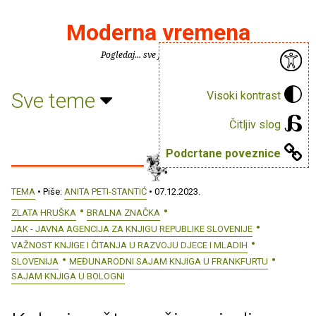
Moderna vremena
Pogledaj... sve je puno knjiga.
Sve teme
Visoki kontrast
Čitljiv slog
Podcrtane poveznice
TEMA
• Piše:
ANITA PETI-STANTIĆ
• 07.12.2023.
ZLATA HRUŠKA
BRALNA ZNAČKA
JAK - JAVNA AGENCIJA ZA KNJIGU REPUBLIKE SLOVENIJE
VAŽNOST KNJIGE I ČITANJA U RAZVOJU DJECE I MLADIH
SLOVENIJA
MEĐUNARODNI SAJAM KNJIGA U FRANKFURTU
SAJAM KNJIGA U BOLOGNI