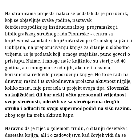
Na stranicama projekta nalazi se podatak da je priručnik,
koji se objavljuje svake godine, nastavak
četrdesetogodišnjeg institucionalnog, programskog i
bibliografskog stručnog rada Pionirske - centra za
književnost za mlade i knjižničarstvo pri Gradskoj knjižnici
Ljubljana, na preporučivanju knjiga za čitanje u slobodno
vrijeme. To je podatak koji, s moga stajališta, puno govori o
pristupu. Naime, i mnoge naše knjižnice su starije od 40
godina, a u mnogima se od njih, ako ne i u svima,
korisnicima redovito preporučuju knjige. No to se radi na
dnevnoj razini i ta svakodnevna prolazna aktivnost nigdje,
koliko znam, nije prerasla u projekt ovoga tipa.
Slovenski
su knjižničari (ili bar neki) očito prepoznali vrijednost
svoje stručnosti, udružili se sa stručnjacima drugih
struka i odlučili tu svoju supermoć podići na višu razinu.
Zbog toga im treba skinuti kapu.
Naravno da je riječ o golemom trudu, o čitanju desetaka i
desetaka knjiga, ali i o zadovoljstvu kad čovjek vidi da se