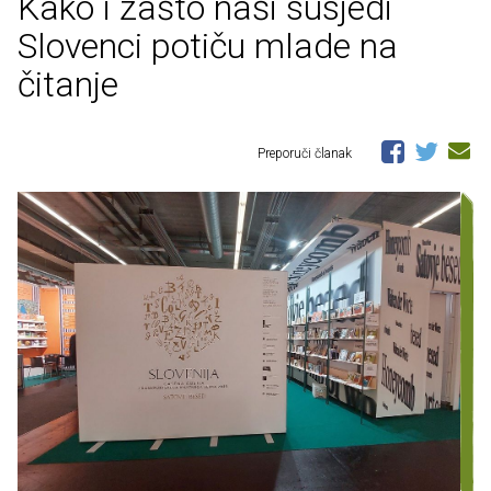
Kako i zašto naši susjedi
Slovenci potiču mlade na
čitanje
Preporuči članak