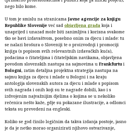
nego bilo kome.
U tom je smislu na stranicama
Javne agencije za knjigu
Republike Slovenije
već sad
objavljena građa
koja i
unaprijed i unazad može biti zanimljiva i korisna svakome
tko se bavi izdavaštvom, posebno onim za djecu i mlade: tu
se nalazi brošura o Sloveniji te o proizvodnji i promociji
knjiga (s popisom svih relevantnih izdavačkih kuća),
podacima o čitateljima i čitateljskim navikama, objavljena
povodom slovenskih nastupa na sajmovima u
Frankfurtu
i
Bologni
, zatim detaljna projektna strategija nastupa na
sajmu knjiga za djecu i mlade u Bologni i na kraju
antologija slovenskih autora za djecu i mlade s popisom
svih nagrada i onih koji su te nagrade dobili, kao i s
izdvojenim najvažnijim djelima o kojima se u nekoliko
rečenica nešto kaže, gdje su pokazane ilustracije, a odlomci
teksta su prevedeni na engleski.
Koliko se god činilo logičnim da takva izdanja postoje, jasno
je da je netko morao organizirati njihovo ostvarivanje,