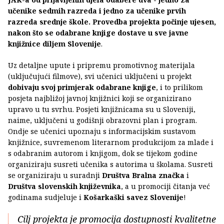
učenike sedmih razreda i jedno za učenike prvih
razreda srednje škole. Provedba projekta počinje ujesen,
nakon što se odabrane knjige dostave u sve javne
knjižnice diljem Slovenije
.
Uz detaljne upute i pripremu promotivnog materijala
(uključujući filmove), svi učenici uključeni u projekt
dobivaju svoj primjerak odabrane knjige
, i to prilikom
posjeta najbližoj javnoj knjižnici koji se organizirano
upravo u tu svrhu. Posjeti knjižnicama su u Sloveniji,
naime, uključeni u godišnji obrazovni plan i program.
Ondje se učenici upoznaju s informacijskim sustavom
knjižnice, suvremenom literarnom produkcijom za mlade i
s odabranim autorom i knjigom, dok se tijekom godine
organiziraju susreti učenika s autorima u školama. Susreti
se organiziraju u suradnji
Društva Bralna značka
i
Društva slovenskih književnika
, a u promociji čitanja već
godinama sudjeluje i
Košarkaški savez Slovenije
!
Cilj projekta je promocija dostupnosti kvalitetne