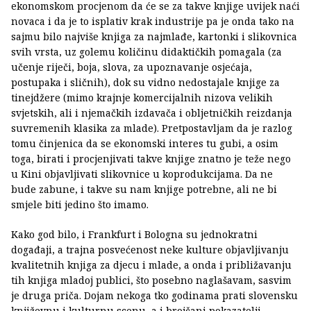
ekonomskom procjenom da će se za takve knjige uvijek naći
novaca i da je to isplativ krak industrije pa je onda tako na
sajmu bilo najviše knjiga za najmlađe, kartonki i slikovnica
svih vrsta, uz golemu količinu didaktičkih pomagala (za
učenje riječi, boja, slova, za upoznavanje osjećaja,
postupaka i sličnih), dok su vidno nedostajale knjige za
tinejdžere (mimo krajnje komercijalnih nizova velikih
svjetskih, ali i njemačkih izdavača i obljetničkih reizdanja
suvremenih klasika za mlade). Pretpostavljam da je razlog
tomu činjenica da se ekonomski interes tu gubi, a osim
toga, birati i procjenjivati takve knjige znatno je teže nego
u Kini objavljivati slikovnice u koprodukcijama. Da ne
bude zabune, i takve su nam knjige potrebne, ali ne bi
smjele biti jedino što imamo.
Kako god bilo, i Frankfurt i Bologna su jednokratni
događaji, a trajna posvećenost neke kulture objavljivanju
kvalitetnih knjiga za djecu i mlade, a onda i približavanju
tih knjiga mladoj publici, što posebno naglašavam, sasvim
je druga priča. Dojam nekoga tko godinama prati slovensku
književnu i kulturnu scenu, a i brojčani pokazatelji,