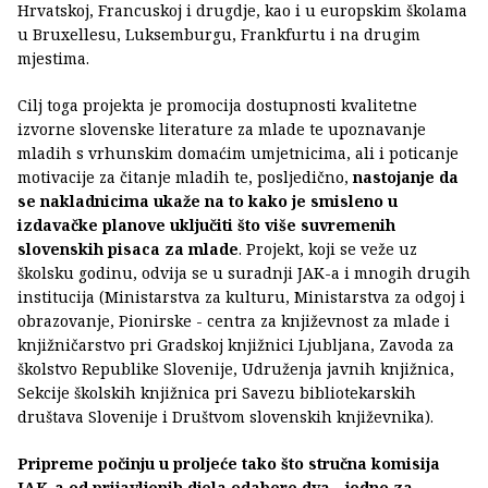
Hrvatskoj, Francuskoj i drugdje, kao i u europskim školama
u Bruxellesu, Luksemburgu, Frankfurtu i na drugim
mjestima.
Cilj toga projekta je promocija dostupnosti kvalitetne
izvorne slovenske literature za mlade te upoznavanje
mladih s vrhunskim domaćim umjetnicima, ali i poticanje
motivacije za čitanje mladih te, posljedično,
nastojanje da
se nakladnicima ukaže na to kako je smisleno u
izdavačke planove uključiti što više suvremenih
slovenskih pisaca za mlade
. Projekt, koji se veže uz
školsku godinu, odvija se u suradnji JAK-a i mnogih drugih
institucija (Ministarstva za kulturu, Ministarstva za odgoj i
obrazovanje, Pionirske - centra za književnost za mlade i
knjižničarstvo pri Gradskoj knjižnici Ljubljana, Zavoda za
školstvo Republike Slovenije, Udruženja javnih knjižnica,
Sekcije školskih knjižnica pri Savezu bibliotekarskih
društava Slovenije i Društvom slovenskih književnika).
Pripreme počinju u proljeće tako što stručna komisija
JAK-a od prijavljenih djela odabere dva - jedno za