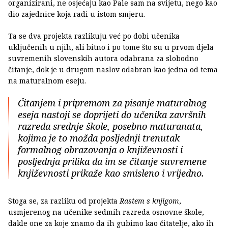
organizirani, ne osjećaju kao Pale sam na svijetu, nego kao
dio zajednice koja radi u istom smjeru.
Ta se dva projekta razlikuju već po dobi učenika
uključenih u njih, ali bitno i po tome što su u prvom djela
suvremenih slovenskih autora odabrana za slobodno
čitanje, dok je u drugom naslov odabran kao jedna od tema
na maturalnom eseju.
Čitanjem i pripremom za pisanje maturalnog
eseja nastoji se doprijeti do učenika završnih
razreda srednje škole, posebno maturanata,
kojima je to možda posljednji trenutak
formalnog obrazovanja o književnosti i
posljednja prilika da im se čitanje suvremene
književnosti prikaže kao smisleno i vrijedno.
Stoga se, za razliku od projekta
Rastem s knjigom
,
usmjerenog na učenike sedmih razreda osnovne škole,
dakle one za koje znamo da ih gubimo kao čitatelje, ako ih