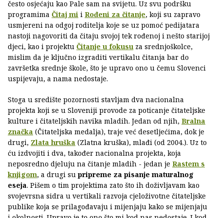
često osjećaju kao Pale sam na svijetu. Uz svu podršku
programima
Čitaj mi
i
Rođeni za čitanje
, koji su zapravo
usmjereni na odgoj roditelja koje se uz pomoć pedijatara
nastoji nagovoriti da čitaju svojoj tek rođenoj i nešto starijoj
djeci, kao i projektu
Čitanje u fokusu
za srednjoškolce,
mislim da je ključno izgraditi vertikalu čitanja bar do
završetka srednje škole, što je upravo ono u čemu Slovenci
uspijevaju, a nama nedostaje.
Stoga u središte pozornosti stavljam dva nacionalna
projekta koji se u Sloveniji provode za poticanje čitateljske
kulture i čitateljskih navika mladih. Jedan od njih,
Bralna
značka
(Čitateljska medalja), traje već desetljećima, dok je
drugi,
Zlata hruška
(Zlatna kruška), mlađi (od 2004.). Uz to
ću izdvojiti i dva, također nacionalna projekta, koja
neposredno djeluju na čitanje mladih - jedan je
Rastem s
knjigom
, a drugi su
pripreme za pisanje maturalnog
eseja
. Pišem o tim projektima zato što ih doživljavam kao
svojevrsna sidra u vertikali razvoja cjeloživotne čitateljske
publike koja se prilagođavaju i mijenjaju kako se mijenjaju
i okolnosti. Upravo je to ono što mi kod nas nedostaje. I kod