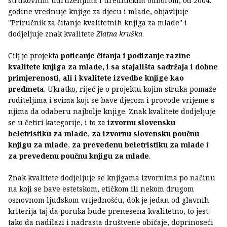
strukovnim udruženjima i uredničkim odborom, od 2004.
godine vrednuje knjige za djecu i mlade, objavljuje
"Priručnik za čitanje kvalitetnih knjiga za mlade" i
dodjeljuje znak kvalitete
Zlatna kruška
.
Cilj je projekta
poticanje čitanja i podizanje razine
kvalitete knjiga za mlade, i sa stajališta sadržaja i dobne
primjerenosti, ali i kvalitete izvedbe knjige kao
predmeta
. Ukratko, riječ je o projektu kojim struka pomaže
roditeljima i svima koji se bave djecom i provode vrijeme s
njima da odaberu najbolje knjige. Znak kvalitete dodjeljuje
se u četiri kategorije, i to za
izvornu slovensku
beletristiku za mlade
,
za izvornu slovensku poučnu
knjigu za mlade
,
za prevedenu beletristiku za mlade
i
za prevedenu poučnu knjigu za mlade
.
Znak kvalitete dodjeljuje se knjigama izvornima po načinu
na koji se bave estetskom, etičkom ili nekom drugom
osnovnom ljudskom vrijednošću, dok je jedan od glavnih
kriterija taj da poruka bude prenesena kvalitetno, to jest
tako da nadilazi i nadrasta društvene običaje, doprinoseći