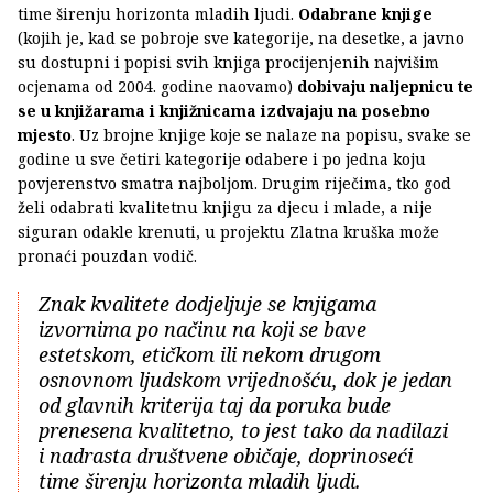
time širenju horizonta mladih ljudi.
Odabrane knjige
(kojih je, kad se pobroje sve kategorije, na desetke, a javno
su dostupni i popisi svih knjiga procijenjenih najvišim
ocjenama od 2004. godine naovamo)
dobivaju naljepnicu te
se u knjižarama i knjižnicama izdvajaju na posebno
mjesto
. Uz brojne knjige koje se nalaze na popisu, svake se
godine u sve četiri kategorije odabere i po jedna koju
povjerenstvo smatra najboljom. Drugim riječima, tko god
želi odabrati kvalitetnu knjigu za djecu i mlade, a nije
siguran odakle krenuti, u projektu Zlatna kruška može
pronaći pouzdan vodič.
Znak kvalitete dodjeljuje se knjigama
izvornima po načinu na koji se bave
estetskom, etičkom ili nekom drugom
osnovnom ljudskom vrijednošću, dok je jedan
od glavnih kriterija taj da poruka bude
prenesena kvalitetno, to jest tako da nadilazi
i nadrasta društvene običaje, doprinoseći
time širenju horizonta mladih ljudi.