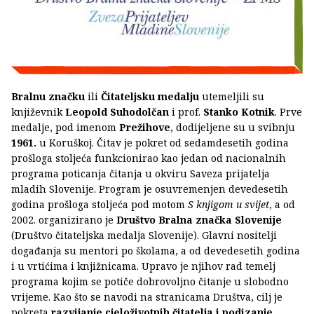
Bralnu značku
ili
Čitateljsku medalju
utemeljili su
književnik
Leopold Suhodolčan
i prof.
Stanko Kotnik
. Prve
medalje, pod imenom
Prežihove
, dodijeljene su u svibnju
1961.
u Koruškoj. Čitav je pokret od sedamdesetih godina
prošloga stoljeća funkcionirao kao jedan od nacionalnih
programa poticanja čitanja u okviru Saveza prijatelja
mladih Slovenije. Program je osuvremenjen devedesetih
godina prošloga stoljeća pod motom
S knjigom u svijet
, a od
2002. organizirano je
Društvo Bralna značka Slovenije
(Društvo čitateljska medalja Slovenije). Glavni nositelji
događanja su mentori po školama, a od devedesetih godina
i u vrtićima i knjižnicama. Upravo je njihov rad temelj
programa kojim se potiče dobrovoljno čitanje u slobodno
vrijeme. Kao što se navodi na stranicama Društva, cilj je
pokreta
razvijanje cjeloživotnih čitatelja i podizanje