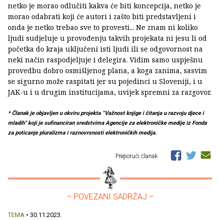
netko je morao odlučiti kakva će biti koncepcija, netko je
morao odabrati koji će autori i zašto biti predstavljeni i
onda je netko trebao sve to provesti... Ne znam ni koliko
ljudi sudjeluje u provođenju takvih projekata ni jesu li od
početka do kraja uključeni isti ljudi ili se odgovornost na
neki način raspodjeljuje i delegira. Vidim samo uspješnu
provedbu dobro osmišljenog plana, a koga zanima, sasvim
se sigurno može raspitati jer su pojedinci u Sloveniji, i u
JAK-u i u drugim institucijama, uvijek spremni za razgovor.
* Članak je objavljen u okviru projekta “Važnost knjige i čitanja u razvoju djece i
mladih" koji je sufinanciran sredstvima Agencije za elektroničke medije iz Fonda
za poticanje pluralizma i raznovrsnosti elektroničkih medija.
Preporuči članak
– POVEZANI SADRŽAJ –
TEMA
• 30.11.2023.