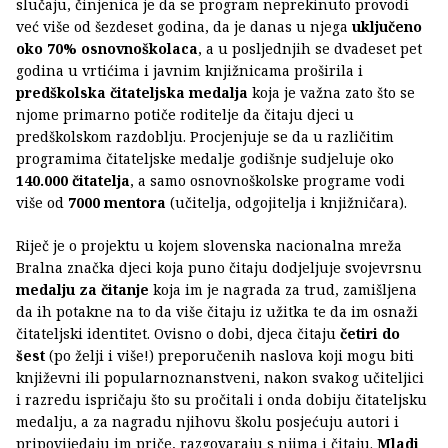
slučaju, činjenica je da se program neprekinuto provodi
već više od šezdeset godina, da je danas u njega
uključeno
oko 70% osnovnoškolaca
, a u posljednjih se dvadeset pet
godina u vrtićima i javnim knjižnicama proširila i
predškolska čitateljska medalja
koja je važna zato što se
njome primarno potiče roditelje da čitaju djeci u
predškolskom razdoblju. Procjenjuje se da u različitim
programima čitateljske medalje godišnje sudjeluje oko
140.000 čitatelja
, a samo osnovnoškolske programe vodi
više od
7000 mentora
(učitelja, odgojitelja i knjižničara).
Riječ je o projektu u kojem slovenska nacionalna mreža
Bralna značka djeci koja puno čitaju dodjeljuje svojevrsnu
medalju za čitanje
koja im je nagrada za trud, zamišljena
da ih potakne na to da više čitaju iz užitka te da im osnaži
čitateljski identitet. Ovisno o dobi, djeca čitaju
četiri do
šest
(po želji i više!) preporučenih naslova koji mogu biti
književni ili popularnoznanstveni, nakon svakog učiteljici
i razredu ispričaju što su pročitali i onda dobiju čitateljsku
medalju, a za nagradu njihovu školu posjećuju autori i
pripovijedaju im priče, razgovaraju s njima i čitaju.
Mladi