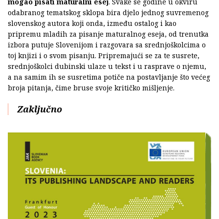
mogao pisati maturalni esej
. Svake se godine u okviru
odabranog tematskog sklopa bira djelo jednog suvremenog
slovenskog autora koji onda, između ostalog i kao
pripremu mladih za pisanje maturalnog eseja, od trenutka
izbora putuje Slovenijom i razgovara sa srednjoškolcima o
toj knjizi i o svom pisanju. Pripremajući se za te susrete,
srednjoškolci dubinski ulaze u tekst i u rasprave o njemu,
a na samim ih se susretima potiče na postavljanje što većeg
broja pitanja, čime bruse svoje kritičko mišljenje.
Zaključno