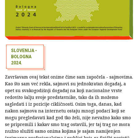
SLOVENIJA -
BOLOGNA
2024.
Završavam ovaj tekst onime čime sam započela - sajmovima.
Kao što sam već rekla, sajmovi su jednokratan događaj, a
opet su svakogodišnji događaj na koji nacionalne vrste
redovito šalju svoje predstavnike, tako da ih možemo
sagledati i iz pozicije cikličnosti. Osim toga, danas, kad
nakon sajmova na internetu ostaju mnogi podaci koji se
mogu pregledavati kad god tko želi, nije nevažno kako smo
se pripremili i kakav smo trag ostavili, jer taj trag ne mora
nužno služiti samo onima kojima je sajam namijenjen
(primarno profesionalcima i publici koja ga fizički posjeti),