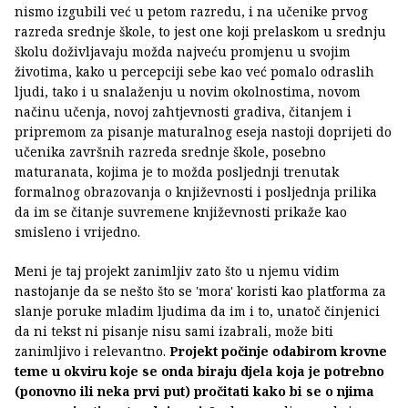
nismo izgubili već u petom razredu, i na učenike prvog
razreda srednje škole, to jest one koji prelaskom u srednju
školu doživljavaju možda najveću promjenu u svojim
životima, kako u percepciji sebe kao već pomalo odraslih
ljudi, tako i u snalaženju u novim okolnostima, novom
načinu učenja, novoj zahtjevnosti gradiva, čitanjem i
pripremom za pisanje maturalnog eseja nastoji doprijeti do
učenika završnih razreda srednje škole, posebno
maturanata, kojima je to možda posljednji trenutak
formalnog obrazovanja o književnosti i posljednja prilika
da im se čitanje suvremene književnosti prikaže kao
smisleno i vrijedno.
Meni je taj projekt zanimljiv zato što u njemu vidim
nastojanje da se nešto što se 'mora' koristi kao platforma za
slanje poruke mladim ljudima da im i to, unatoč činjenici
da ni tekst ni pisanje nisu sami izabrali, može biti
zanimljivo i relevantno.
Projekt počinje odabirom krovne
teme u okviru koje se onda biraju djela koja je potrebno
(ponovno ili neka prvi put) pročitati kako bi se o njima