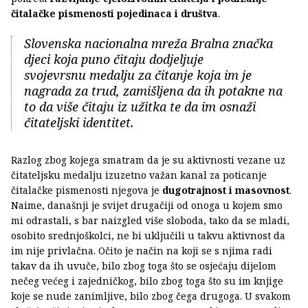
čitalačke pismenosti pojedinaca i društva
.
Slovenska nacionalna mreža Bralna značka
djeci koja puno čitaju dodjeljuje
svojevrsnu medalju za čitanje koja im je
nagrada za trud, zamišljena da ih potakne na
to da više čitaju iz užitka te da im osnaži
čitateljski identitet.
Razlog zbog kojega smatram da je su aktivnosti vezane uz
čitateljsku medalju izuzetno važan kanal za poticanje
čitalačke pismenosti njegova je
dugotrajnost i masovnost
.
Naime, današnji je svijet drugačiji od onoga u kojem smo
mi odrastali, s bar naizgled više sloboda, tako da se mladi,
osobito srednjoškolci, ne bi uključili u takvu aktivnost da
im nije privlačna. Očito je način na koji se s njima radi
takav da ih uvuče, bilo zbog toga što se osjećaju dijelom
nečeg većeg i zajedničkog, bilo zbog toga što su im knjige
koje se nude zanimljive, bilo zbog čega drugoga. U svakom