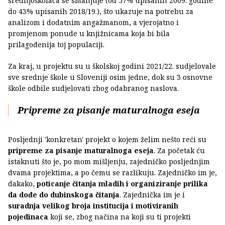
srednjoškolaca se smanjuje (od 57% upisanih 2009. godine
do 43% upisanih 2018/19.), što ukazuje na potrebu za
analizom i dodatnim angažmanom, a vjerojatno i
promjenom ponude u knjižnicama koja bi bila
prilagođenija toj populaciji.
Za kraj, u projektu su u školskoj godini 2021/22. sudjelovale
sve srednje škole u Sloveniji osim jedne, dok su 3 osnovne
škole odbile sudjelovati zbog odabranog naslova.
Pripreme za pisanje maturalnoga eseja
Posljednji 'konkretan' projekt o kojem želim nešto reći su
pripreme za pisanje maturalnoga eseja
. Za početak ću
istaknuti što je, po mom mišljenju, zajedničko posljednjim
dvama projektima, a po čemu se razlikuju. Zajedničko im je,
dakako,
poticanje čitanja mladih i organiziranje prilika
da dođe do dubinskoga čitanja
. Zajednička im je i
suradnja velikog broja institucija i motiviranih
pojedinaca
koji se, zbog načina na koji su ti projekti