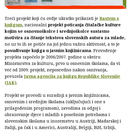
Treći projekt koji ću ovdje ukratko prikazati je
Rastem s
knjigom
, nacionalni
projekt poticanja čitalačke kulture
kojim se osnovnoškolce i srednjoškolce sustavno
motivira za čitanje tekstova slovenskih autora za mlade
,
no uz to ih se potiče na još jednu važnu aktivnost, a to je
posuđivanje knjiga u javnim knjižnicama
. Provođenje
projekta započelo je 2006/2007. godine u okviru
Ministarstva za kulturu, prvo u osnovnim školama, da vi
već od 2009. projekt, neposredno nakon osnivanja,
preuzela
Javna agencija za knjigu Republike Slovenije
(JAK)
.
Projekt se provodi u suradnji s javnim knjižnicama,
osnovnim i srednjim školama (uključujući i one s
prilagođenim programom), zavodima za odgoj i
obrazovanje djece i mladih s posebnim potrebama i
slovenskim školama u inozemstvu u Austriji, Mađarskoj i
Italiji, pa čak i u Americi, Australiji, Belgiji, BiH, Srbiji,