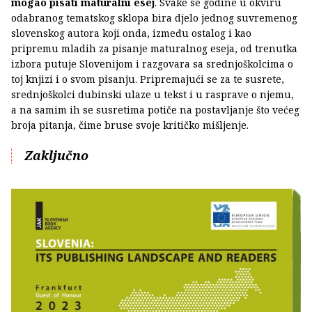
mogao pisati maturalni esej
. Svake se godine u okviru
odabranog tematskog sklopa bira djelo jednog suvremenog
slovenskog autora koji onda, između ostalog i kao
pripremu mladih za pisanje maturalnog eseja, od trenutka
izbora putuje Slovenijom i razgovara sa srednjoškolcima o
toj knjizi i o svom pisanju. Pripremajući se za te susrete,
srednjoškolci dubinski ulaze u tekst i u rasprave o njemu,
a na samim ih se susretima potiče na postavljanje što većeg
broja pitanja, čime bruse svoje kritičko mišljenje.
Zaključno