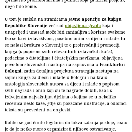
nego bilo kome.
U tom je smislu na stranicama
Javne agencije za knjigu
Republike Slovenije
već sad
objavljena građa
koja i
unaprijed i unazad može biti zanimljiva i korisna svakome
tko se bavi izdavaštvom, posebno onim za djecu i mlade: tu
se nalazi brošura o Sloveniji te o proizvodnji i promociji
knjiga (s popisom svih relevantnih izdavačkih kuća),
podacima o čitateljima i čitateljskim navikama, objavljena
povodom slovenskih nastupa na sajmovima u
Frankfurtu
i
Bologni
, zatim detaljna projektna strategija nastupa na
sajmu knjiga za djecu i mlade u Bologni i na kraju
antologija slovenskih autora za djecu i mlade s popisom
svih nagrada i onih koji su te nagrade dobili, kao i s
izdvojenim najvažnijim djelima o kojima se u nekoliko
rečenica nešto kaže, gdje su pokazane ilustracije, a odlomci
teksta su prevedeni na engleski.
Koliko se god činilo logičnim da takva izdanja postoje, jasno
je da je netko morao organizirati njihovo ostvarivanje,