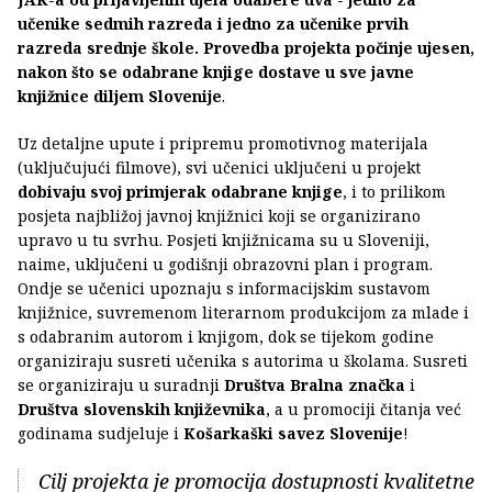
učenike sedmih razreda i jedno za učenike prvih
razreda srednje škole. Provedba projekta počinje ujesen,
nakon što se odabrane knjige dostave u sve javne
knjižnice diljem Slovenije
.
Uz detaljne upute i pripremu promotivnog materijala
(uključujući filmove), svi učenici uključeni u projekt
dobivaju svoj primjerak odabrane knjige
, i to prilikom
posjeta najbližoj javnoj knjižnici koji se organizirano
upravo u tu svrhu. Posjeti knjižnicama su u Sloveniji,
naime, uključeni u godišnji obrazovni plan i program.
Ondje se učenici upoznaju s informacijskim sustavom
knjižnice, suvremenom literarnom produkcijom za mlade i
s odabranim autorom i knjigom, dok se tijekom godine
organiziraju susreti učenika s autorima u školama. Susreti
se organiziraju u suradnji
Društva Bralna značka
i
Društva slovenskih književnika
, a u promociji čitanja već
godinama sudjeluje i
Košarkaški savez Slovenije
!
Cilj projekta je promocija dostupnosti kvalitetne