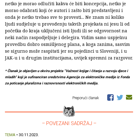
netko je morao odlučiti kakva će biti koncepcija, netko je
morao odabrati koji će autori i zašto biti predstavljeni i
onda je netko trebao sve to provesti... Ne znam ni koliko
ljudi sudjeluje u provođenju takvih projekata ni jesu li od
početka do kraja uključeni isti ljudi ili se odgovornost na
neki način raspodjeljuje i delegira. Vidim samo uspješnu
provedbu dobro osmišljenog plana, a koga zanima, sasvim
se sigurno može raspitati jer su pojedinci u Sloveniji, i u
JAK-u i u drugim institucijama, uvijek spremni za razgovor.
* Članak je objavljen u okviru projekta “Važnost knjige i čitanja u razvoju djece i
mladih" koji je sufinanciran sredstvima Agencije za elektroničke medije iz Fonda
za poticanje pluralizma i raznovrsnosti elektroničkih medija.
Preporuči članak
– POVEZANI SADRŽAJ –
TEMA
• 30.11.2023.