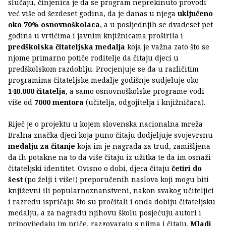
slučaju, činjenica je da se program neprekinuto provodi
već više od šezdeset godina, da je danas u njega
uključeno
oko 70% osnovnoškolaca
, a u posljednjih se dvadeset pet
godina u vrtićima i javnim knjižnicama proširila i
predškolska čitateljska medalja
koja je važna zato što se
njome primarno potiče roditelje da čitaju djeci u
predškolskom razdoblju. Procjenjuje se da u različitim
programima čitateljske medalje godišnje sudjeluje oko
140.000 čitatelja
, a samo osnovnoškolske programe vodi
više od
7000 mentora
(učitelja, odgojitelja i knjižničara).
Riječ je o projektu u kojem slovenska nacionalna mreža
Bralna značka djeci koja puno čitaju dodjeljuje svojevrsnu
medalju za čitanje
koja im je nagrada za trud, zamišljena
da ih potakne na to da više čitaju iz užitka te da im osnaži
čitateljski identitet. Ovisno o dobi, djeca čitaju
četiri do
šest
(po želji i više!) preporučenih naslova koji mogu biti
književni ili popularnoznanstveni, nakon svakog učiteljici
i razredu ispričaju što su pročitali i onda dobiju čitateljsku
medalju, a za nagradu njihovu školu posjećuju autori i
pripovijedaju im priče, razgovaraju s njima i čitaju.
Mladi