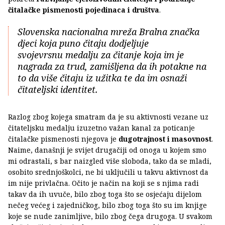
čitalačke pismenosti pojedinaca i društva
.
Slovenska nacionalna mreža Bralna značka
djeci koja puno čitaju dodjeljuje
svojevrsnu medalju za čitanje koja im je
nagrada za trud, zamišljena da ih potakne na
to da više čitaju iz užitka te da im osnaži
čitateljski identitet.
Razlog zbog kojega smatram da je su aktivnosti vezane uz
čitateljsku medalju izuzetno važan kanal za poticanje
čitalačke pismenosti njegova je
dugotrajnost i masovnost
.
Naime, današnji je svijet drugačiji od onoga u kojem smo
mi odrastali, s bar naizgled više sloboda, tako da se mladi,
osobito srednjoškolci, ne bi uključili u takvu aktivnost da
im nije privlačna. Očito je način na koji se s njima radi
takav da ih uvuče, bilo zbog toga što se osjećaju dijelom
nečeg većeg i zajedničkog, bilo zbog toga što su im knjige
koje se nude zanimljive, bilo zbog čega drugoga. U svakom