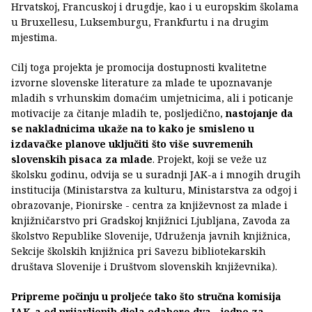
Hrvatskoj, Francuskoj i drugdje, kao i u europskim školama
u Bruxellesu, Luksemburgu, Frankfurtu i na drugim
mjestima.
Cilj toga projekta je promocija dostupnosti kvalitetne
izvorne slovenske literature za mlade te upoznavanje
mladih s vrhunskim domaćim umjetnicima, ali i poticanje
motivacije za čitanje mladih te, posljedično,
nastojanje da
se nakladnicima ukaže na to kako je smisleno u
izdavačke planove uključiti što više suvremenih
slovenskih pisaca za mlade
. Projekt, koji se veže uz
školsku godinu, odvija se u suradnji JAK-a i mnogih drugih
institucija (Ministarstva za kulturu, Ministarstva za odgoj i
obrazovanje, Pionirske - centra za književnost za mlade i
knjižničarstvo pri Gradskoj knjižnici Ljubljana, Zavoda za
školstvo Republike Slovenije, Udruženja javnih knjižnica,
Sekcije školskih knjižnica pri Savezu bibliotekarskih
društava Slovenije i Društvom slovenskih književnika).
Pripreme počinju u proljeće tako što stručna komisija
JAK-a od prijavljenih djela odabere dva - jedno za