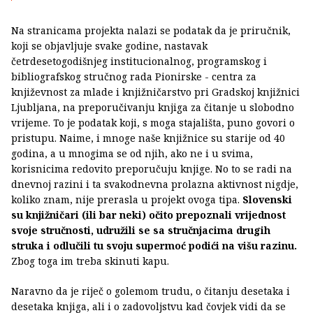
Na stranicama projekta nalazi se podatak da je priručnik,
koji se objavljuje svake godine, nastavak
četrdesetogodišnjeg institucionalnog, programskog i
bibliografskog stručnog rada Pionirske - centra za
književnost za mlade i knjižničarstvo pri Gradskoj knjižnici
Ljubljana, na preporučivanju knjiga za čitanje u slobodno
vrijeme. To je podatak koji, s moga stajališta, puno govori o
pristupu. Naime, i mnoge naše knjižnice su starije od 40
godina, a u mnogima se od njih, ako ne i u svima,
korisnicima redovito preporučuju knjige. No to se radi na
dnevnoj razini i ta svakodnevna prolazna aktivnost nigdje,
koliko znam, nije prerasla u projekt ovoga tipa.
Slovenski
su knjižničari (ili bar neki) očito prepoznali vrijednost
svoje stručnosti, udružili se sa stručnjacima drugih
struka i odlučili tu svoju supermoć podići na višu razinu.
Zbog toga im treba skinuti kapu.
Naravno da je riječ o golemom trudu, o čitanju desetaka i
desetaka knjiga, ali i o zadovoljstvu kad čovjek vidi da se