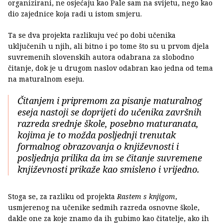
organizirani, ne osjećaju kao Pale sam na svijetu, nego kao
dio zajednice koja radi u istom smjeru.
Ta se dva projekta razlikuju već po dobi učenika
uključenih u njih, ali bitno i po tome što su u prvom djela
suvremenih slovenskih autora odabrana za slobodno
čitanje, dok je u drugom naslov odabran kao jedna od tema
na maturalnom eseju.
Čitanjem i pripremom za pisanje maturalnog
eseja nastoji se doprijeti do učenika završnih
razreda srednje škole, posebno maturanata,
kojima je to možda posljednji trenutak
formalnog obrazovanja o književnosti i
posljednja prilika da im se čitanje suvremene
književnosti prikaže kao smisleno i vrijedno.
Stoga se, za razliku od projekta
Rastem s knjigom
,
usmjerenog na učenike sedmih razreda osnovne škole,
dakle one za koje znamo da ih gubimo kao čitatelje, ako ih