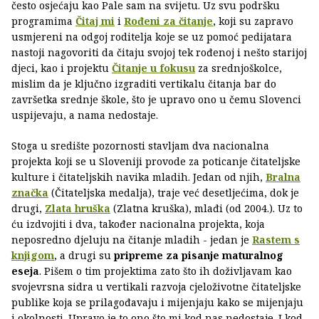
često osjećaju kao Pale sam na svijetu. Uz svu podršku
programima
Čitaj mi
i
Rođeni za čitanje
, koji su zapravo
usmjereni na odgoj roditelja koje se uz pomoć pedijatara
nastoji nagovoriti da čitaju svojoj tek rođenoj i nešto starijoj
djeci, kao i projektu
Čitanje u fokusu
za srednjoškolce,
mislim da je ključno izgraditi vertikalu čitanja bar do
završetka srednje škole, što je upravo ono u čemu Slovenci
uspijevaju, a nama nedostaje.
Stoga u središte pozornosti stavljam dva nacionalna
projekta koji se u Sloveniji provode za poticanje čitateljske
kulture i čitateljskih navika mladih. Jedan od njih,
Bralna
značka
(Čitateljska medalja), traje već desetljećima, dok je
drugi,
Zlata hruška
(Zlatna kruška), mlađi (od 2004.). Uz to
ću izdvojiti i dva, također nacionalna projekta, koja
neposredno djeluju na čitanje mladih - jedan je
Rastem s
knjigom
, a drugi su
pripreme za pisanje maturalnog
eseja
. Pišem o tim projektima zato što ih doživljavam kao
svojevrsna sidra u vertikali razvoja cjeloživotne čitateljske
publike koja se prilagođavaju i mijenjaju kako se mijenjaju
i okolnosti. Upravo je to ono što mi kod nas nedostaje. I kod