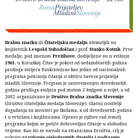
Bralnu značku
ili
Čitateljsku medalju
utemeljili su
književnik
Leopold Suhodolčan
i prof.
Stanko Kotnik
. Prve
medalje, pod imenom
Prežihove
, dodijeljene su u svibnju
1961.
u Koruškoj. Čitav je pokret od sedamdesetih godina
prošloga stoljeća funkcionirao kao jedan od nacionalnih
programa poticanja čitanja u okviru Saveza prijatelja
mladih Slovenije. Program je osuvremenjen devedesetih
godina prošloga stoljeća pod motom
S knjigom u svijet
, a od
2002. organizirano je
Društvo Bralna značka Slovenije
(Društvo čitateljska medalja Slovenije). Glavni nositelji
događanja su mentori po školama, a od devedesetih godina
i u vrtićima i knjižnicama. Upravo je njihov rad temelj
programa kojim se potiče dobrovoljno čitanje u slobodno
vrijeme. Kao što se navodi na stranicama Društva, cilj je
pokreta
razvijanje cjeloživotnih čitatelja i podizanje