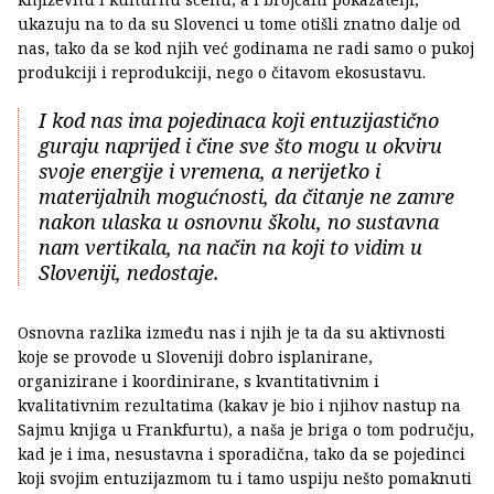
ukazuju na to da su Slovenci u tome otišli znatno dalje od
nas, tako da se kod njih već godinama ne radi samo o pukoj
produkciji i reprodukciji, nego o čitavom ekosustavu.
I kod nas ima pojedinaca koji entuzijastično
guraju naprijed i čine sve što mogu u okviru
svoje energije i vremena, a nerijetko i
materijalnih mogućnosti, da čitanje ne zamre
nakon ulaska u osnovnu školu, no sustavna
nam vertikala, na način na koji to vidim u
Sloveniji, nedostaje.
Osnovna razlika između nas i njih je ta da su aktivnosti
koje se provode u Sloveniji dobro isplanirane,
organizirane i koordinirane, s kvantitativnim i
kvalitativnim rezultatima (kakav je bio i njihov nastup na
Sajmu knjiga u Frankfurtu), a naša je briga o tom području,
kad je i ima, nesustavna i sporadična, tako da se pojedinci
koji svojim entuzijazmom tu i tamo uspiju nešto pomaknuti