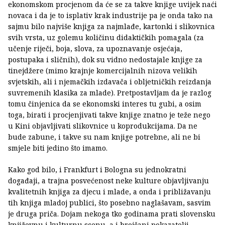
ekonomskom procjenom da će se za takve knjige uvijek naći
novaca i da je to isplativ krak industrije pa je onda tako na
sajmu bilo najviše knjiga za najmlađe, kartonki i slikovnica
svih vrsta, uz golemu količinu didaktičkih pomagala (za
učenje riječi, boja, slova, za upoznavanje osjećaja,
postupaka i sličnih), dok su vidno nedostajale knjige za
tinejdžere (mimo krajnje komercijalnih nizova velikih
svjetskih, ali i njemačkih izdavača i obljetničkih reizdanja
suvremenih klasika za mlade). Pretpostavljam da je razlog
tomu činjenica da se ekonomski interes tu gubi, a osim
toga, birati i procjenjivati takve knjige znatno je teže nego
u Kini objavljivati slikovnice u koprodukcijama. Da ne
bude zabune, i takve su nam knjige potrebne, ali ne bi
smjele biti jedino što imamo.
Kako god bilo, i Frankfurt i Bologna su jednokratni
događaji, a trajna posvećenost neke kulture objavljivanju
kvalitetnih knjiga za djecu i mlade, a onda i približavanju
tih knjiga mladoj publici, što posebno naglašavam, sasvim
je druga priča. Dojam nekoga tko godinama prati slovensku
književnu i kulturnu scenu, a i brojčani pokazatelji,