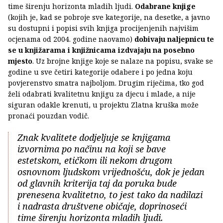
time širenju horizonta mladih ljudi.
Odabrane knjige
(kojih je, kad se pobroje sve kategorije, na desetke, a javno
su dostupni i popisi svih knjiga procijenjenih najvišim
ocjenama od 2004. godine naovamo)
dobivaju naljepnicu te
se u knjižarama i knjižnicama izdvajaju na posebno
mjesto
. Uz brojne knjige koje se nalaze na popisu, svake se
godine u sve četiri kategorije odabere i po jedna koju
povjerenstvo smatra najboljom. Drugim riječima, tko god
želi odabrati kvalitetnu knjigu za djecu i mlade, a nije
siguran odakle krenuti, u projektu Zlatna kruška može
pronaći pouzdan vodič.
Znak kvalitete dodjeljuje se knjigama
izvornima po načinu na koji se bave
estetskom, etičkom ili nekom drugom
osnovnom ljudskom vrijednošću, dok je jedan
od glavnih kriterija taj da poruka bude
prenesena kvalitetno, to jest tako da nadilazi
i nadrasta društvene običaje, doprinoseći
time širenju horizonta mladih ljudi.