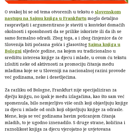
O svakoj bi se od tema otvorenih u tekstu o
slovenskom
nastupu na Sajmu knjiga u Frankfurtu
moglo detaljno
raspravljati i argumentirano je staviti u kontekst domaćih
okolnosti i sposobnosti da se prilike iskoriste ili da ih se
samo formalno odradi. Zbog toga, a i zbog činjenice da će
Slovenija biti počasna gošća i glasovitog
Sajma knjiga u
Bologni
sljedeće godine, na kojem su tradicionalno u
središtu interesa knjige za djecu i mlade, u ovom ću tekstu
izložiti neke od aktivnosti za promociju čitanja među
mladima koje se u Sloveniji na nacionalnoj razini provode
već godinama, neke i desetljećima.
Za razliku od Bologne, Frankfurt nije specijaliziran za
dječju knjigu, no ipak je među izlagačima, kao što sam već
spomenula, bilo nemjerljivo više onih koji objavljuju knjige
za djecu i mlade od onih koji objavljuju knjige za odrasle.
Mene, koja se već godinama bavim poticanjem čitanja
mladih, to je ugodno iznenadilo. S druge strane, količina i
raznolikost knjiga za djecu vjerojatno je uvjetovana