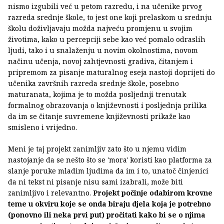
nismo izgubili već u petom razredu, i na učenike prvog
razreda srednje škole, to jest one koji prelaskom u srednju
školu doživljavaju možda najveću promjenu u svojim
životima, kako u percepciji sebe kao već pomalo odraslih
ljudi, tako i u snalaženju u novim okolnostima, novom
načinu učenja, novoj zahtjevnosti gradiva, čitanjem i
pripremom za pisanje maturalnog eseja nastoji doprijeti do
učenika završnih razreda srednje škole, posebno
maturanata, kojima je to možda posljednji trenutak
formalnog obrazovanja o književnosti i posljednja prilika
da im se čitanje suvremene književnosti prikaže kao
smisleno i vrijedno.
Meni je taj projekt zanimljiv zato što u njemu vidim
nastojanje da se nešto što se 'mora' koristi kao platforma za
slanje poruke mladim ljudima da im i to, unatoč činjenici
da ni tekst ni pisanje nisu sami izabrali, može biti
zanimljivo i relevantno.
Projekt počinje odabirom krovne
teme u okviru koje se onda biraju djela koja je potrebno
(ponovno ili neka prvi put) pročitati kako bi se o njima