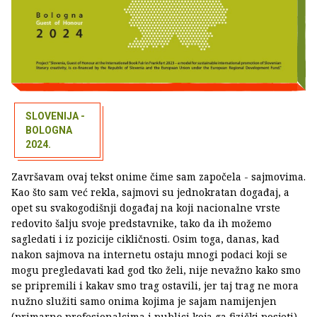
SLOVENIJA -
BOLOGNA
2024.
Završavam ovaj tekst onime čime sam započela - sajmovima.
Kao što sam već rekla, sajmovi su jednokratan događaj, a
opet su svakogodišnji događaj na koji nacionalne vrste
redovito šalju svoje predstavnike, tako da ih možemo
sagledati i iz pozicije cikličnosti. Osim toga, danas, kad
nakon sajmova na internetu ostaju mnogi podaci koji se
mogu pregledavati kad god tko želi, nije nevažno kako smo
se pripremili i kakav smo trag ostavili, jer taj trag ne mora
nužno služiti samo onima kojima je sajam namijenjen
(primarno profesionalcima i publici koja ga fizički posjeti),