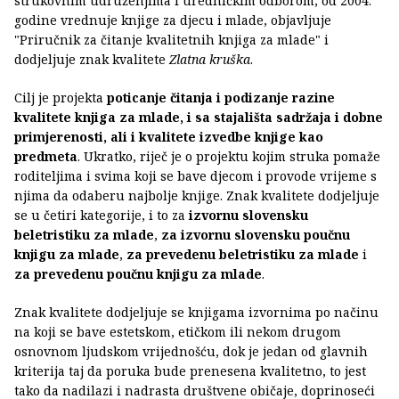
strukovnim udruženjima i uredničkim odborom, od 2004.
godine vrednuje knjige za djecu i mlade, objavljuje
"Priručnik za čitanje kvalitetnih knjiga za mlade" i
dodjeljuje znak kvalitete
Zlatna kruška
.
Cilj je projekta
poticanje čitanja i podizanje razine
kvalitete knjiga za mlade, i sa stajališta sadržaja i dobne
primjerenosti, ali i kvalitete izvedbe knjige kao
predmeta
. Ukratko, riječ je o projektu kojim struka pomaže
roditeljima i svima koji se bave djecom i provode vrijeme s
njima da odaberu najbolje knjige. Znak kvalitete dodjeljuje
se u četiri kategorije, i to za
izvornu slovensku
beletristiku za mlade
,
za izvornu slovensku poučnu
knjigu za mlade
,
za prevedenu beletristiku za mlade
i
za prevedenu poučnu knjigu za mlade
.
Znak kvalitete dodjeljuje se knjigama izvornima po načinu
na koji se bave estetskom, etičkom ili nekom drugom
osnovnom ljudskom vrijednošću, dok je jedan od glavnih
kriterija taj da poruka bude prenesena kvalitetno, to jest
tako da nadilazi i nadrasta društvene običaje, doprinoseći