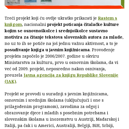
Treći projekt koji ću ovdje ukratko prikazati je
Rastem s
knjigom
, nacionalni
projekt poticanja čitalačke kulture
kojim se osnovnoškolce i srednjoškolce sustavno
motivira za čitanje tekstova slovenskih autora za mlade
,
no uz to ih se potiče na još jednu važnu aktivnost, a to je
posuđivanje knjiga u javnim knjižnicama
. Provođenje
projekta započelo je 2006/2007. godine u okviru
Ministarstva za kulturu, prvo u osnovnim školama, da vi
već od 2009. projekt, neposredno nakon osnivanja,
preuzela
Javna agencija za knjigu Republike Slovenije
(JAK)
.
Projekt se provodi u suradnji s javnim knjižnicama,
osnovnim i srednjim školama (uključujući i one s
prilagođenim programom), zavodima za odgoj i
obrazovanje djece i mladih s posebnim potrebama i
slovenskim školama u inozemstvu u Austriji, Mađarskoj i
Italiji, pa čak i u Americi, Australiji, Belgiji, BiH, Srbiji,