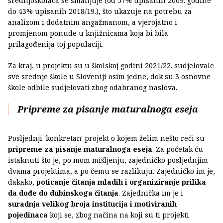
srednjoškolaca se smanjuje (od 57% upisanih 2009. godine
do 43% upisanih 2018/19.), što ukazuje na potrebu za
analizom i dodatnim angažmanom, a vjerojatno i
promjenom ponude u knjižnicama koja bi bila
prilagođenija toj populaciji.
Za kraj, u projektu su u školskoj godini 2021/22. sudjelovale
sve srednje škole u Sloveniji osim jedne, dok su 3 osnovne
škole odbile sudjelovati zbog odabranog naslova.
Pripreme za pisanje maturalnoga eseja
Posljednji 'konkretan' projekt o kojem želim nešto reći su
pripreme za pisanje maturalnoga eseja
. Za početak ću
istaknuti što je, po mom mišljenju, zajedničko posljednjim
dvama projektima, a po čemu se razlikuju. Zajedničko im je,
dakako,
poticanje čitanja mladih i organiziranje prilika
da dođe do dubinskoga čitanja
. Zajednička im je i
suradnja velikog broja institucija i motiviranih
pojedinaca
koji se, zbog načina na koji su ti projekti