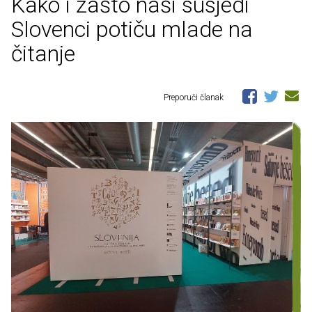
Kako i zašto naši susjedi
Slovenci potiču mlade na
čitanje
Preporuči članak