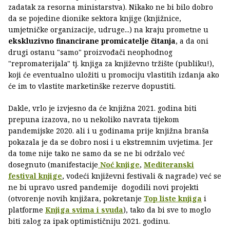
zadatak za resorna ministarstva). Nikako ne bi bilo dobro
da se pojedine dionike sektora knjige (knjižnice,
umjetničke organizacije, udruge...) na kraju prometne u
ekskluzivno financirane promicatelje čitanja
, a da oni
drugi ostanu "samo" proizvođači neophodnog
"repromaterijala" tj. knjiga za književno tržište (publiku!),
koji će eventualno uložiti u promociju vlastitih izdanja ako
će im to vlastite marketinške rezerve dopustiti.
Dakle, vrlo je izvjesno da će knjižna 2021. godina biti
prepuna izazova, no u nekoliko navrata tijekom
pandemijske 2020. ali i u godinama prije knjižna branša
pokazala je da se dobro nosi i u ekstremnim uvjetima. Jer
da tome nije tako ne samo da se ne bi održalo već
dosegnuto (manifestacije
Noć knjige
,
Mediteranski
festival knjige
, vodeći književni festivali & nagrade) već se
ne bi upravo usred pandemije dogodili novi projekti
(otvorenje novih knjižara, pokretanje
Top liste knjiga
i
platforme
Knjiga svima i svuda
), tako da bi sve to moglo
biti zalog za ipak optimističniju 2021. godinu.