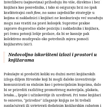
Interliberu (sajmovima) prihoduju što više, direktno i bez
knjižara kao posrednika, i tako si osiguraju brzi no ipak
kratktotrajni
cash flow
, no samo zajedničke strategije u
kojima si nakladnici i knjižari ne konkuriraju već surađuju
mogu nas vratiti na pravi kolosjek. Suprotne prakse
zapravo dugoročno slabe poziciju i nakladnika i knjižara,
pri čemu potonji lošije prolaze, da bi se kasnije pak
kolektivno mudrpvalo oko potrebnih mjera pomoći
knjižarstvu (sic!).
Nedovoljno iskorišteni izlozi i prostori u
knjižarama
Pokušajte si predočiti koliki su dužni metri knjižarskih
izloga diljem Hrvatske koji bi mogli daleko inventivnije
komunicirati sa stalnim kao i potencijalnim kupcima, dalo
bi se prirediti različitog promotivnog materijala, plakata,
letaka..., ljepše i učinkovitije ih uređivati. Pri tome knjižari
to osnovno, "prirodno" izlaganje knjiga ne bi trebali
naplaćuivati ili uvjetovati dodatnim knjižarskim rabatom i