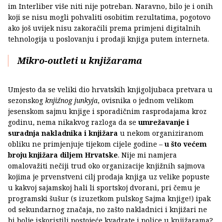
im Interliber više niti nije potreban. Naravno, bilo je i onih
koji se nisu mogli pohvaliti osobitim rezultatima, pogotovo
ako još uvijek nisu zakoračili prema primjeni digitalnih
tehnologija u poslovanju i prodaji knjiga putem interneta.
Mikro-outleti u knjižarama
Umjesto da se veliki dio hrvatskih knjigoljubaca pretvara u
sezonskog
knjižnog junkyja
, ovisnika o jednom velikom
jesenskom sajmu knjige i sporadičnim rasprodajama kroz
godinu, nema nikakvog razloga da se
umrežavanje i
suradnja nakladnika i knjižara
u nekom organiziranom
obliku ne primjenjuje tijekom cijele godine –
u što većem
broju knjižara diljem Hrvatske
. Nije mi namjera
omalovažiti nečiji trud oko organizacije knjižnih sajmova
kojima je prvenstveni cilj prodaja knjiga uz velike popuste
u kakvoj sajamskoj hali li sportskoj dvorani, pri čemu je
programski šušur (s izuzetkom pulskog Sajma knjige!) ipak
od sekundarnog značaja, no zašto nakladnici i knjižari ne
bi bolje iskoristili postojeće kvadrate i police u knjižarama?