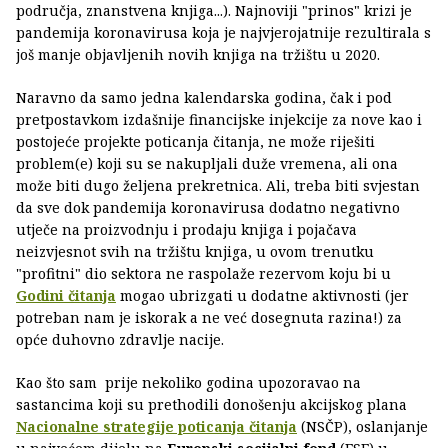
područja, znanstvena knjiga...). Najnoviji "prinos" krizi je
pandemija koronavirusa koja je najvjerojatnije rezultirala s
još manje objavljenih novih knjiga na tržištu u 2020.
Naravno da samo jedna kalendarska godina, čak i pod
pretpostavkom izdašnije financijske injekcije za nove kao i
postojeće projekte poticanja čitanja, ne može riješiti
problem(e) koji su se nakupljali duže vremena, ali ona
može biti dugo željena prekretnica. Ali, treba biti svjestan
da sve dok pandemija koronavirusa dodatno negativno
utječe na proizvodnju i prodaju knjiga i pojačava
neizvjesnot svih na tržištu knjiga, u ovom trenutku
"profitni" dio sektora ne raspolaže rezervom koju bi u
Godini čitanja
mogao ubrizgati u dodatne aktivnosti (jer
potreban nam je iskorak a ne već dosegnuta razina!) za
opće duhovno zdravlje nacije.
Kao što sam prije nekoliko godina upozoravao na
sastancima koji su prethodili donošenju akcijskog plana
Nacionalne strategije poticanja čitanja
(NSČP), oslanjanje