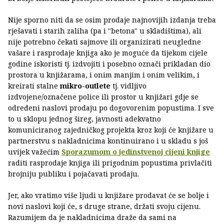
Nije sporno niti da se osim prodaje najnovijih izdanja treba
rješavati i starih zaliha (pa i "betona" u skladištima), ali
nije potrebno čekati sajmove ili organizirati neugledne
vašare i rasprodaje knjiga ako je moguće da tijekom cijele
godine iskoristi tj. izdvojiti i posebno označi prikladan dio
prostora u knjižarama, i onim manjim i onim velikim, i
kreirati stalne
mikro-outlete
tj. vidljivo
izdvojene/označene police ili prostor u knjižari gdje se
određeni naslovi prodaju po dogovorenim popustima. I sve
to u sklopu jednog šireg, javnosti adekvatno
komuniciranog zajedničkog projekta kroz koji će knjižare u
partnerstvu s nakladnicima kontinuirano i u skladu s još
uvijek važećim
Sporazumom o jedinstvenoj cijeni knjige
raditi rasprodaje knjiga ili prigodnim popustima privlačiti
brojniju publiku i pojačavati prodaju.
Jer, ako vratimo više ljudi u knjižare prodavat će se bolje i
novi naslovi koji će, s druge strane, držati svoju cijenu.
Razumijem da je nakladnicima draže da sami na