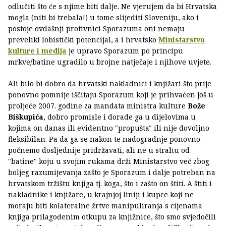
odlučiti što će s njime biti dalje. Ne vjerujem da bi Hrvatska
mogla (niti bi trebala!) u tome slijediti Sloveniju, ako i
postoje ovdašnji protivnici Sporazuma oni nemaju
preveliki lobistički potencijal, a i hrvatsko
Ministarstvo
kulture i medija
je upravo Sporazum po principu
mrkve/batine ugradilo u brojne natječaje i njihove uvjete.
Ali bilo bi dobro da hrvatski nakladnici i knjižari što prije
ponovno pomnije iščitaju Sporazum koji je prihvaćen još u
proljeće 2007. godine za mandata ministra kulture
Bože
Biškupića
, dobro promisle i dorade ga u dijelovima u
kojima on danas ili evidentno "propušta" ili nije dovoljno
fleksibilan. Pa da ga se nakon te nadogradnje ponovno
počnemo dosljednije pridržavati, ali ne u strahu od
"batine" koju u svojim rukama drži Ministarstvo već zbog
boljeg razumijevanja zašto je Sporazum i dalje potreban na
hrvatskom tržištu knjiga tj. koga, što i zašto on štiti. A štiti i
nakladnike i knjižare, u krajnjoj liniji i kupce koji ne
moraju biti kolateralne žrtve manipuliranja s cijenama
knjiga prilagođenim otkupu za knjižnice, što smo svjedočili