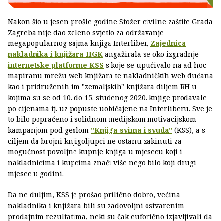
Nakon što u jesen prošle godine Stožer civilne zaštite Grada
Zagreba nije dao zeleno svjetlo za održavanje
megapopularnog sajma knjiga Interliber,
Zajednica
nakladnika i knjižara HGK
angažirala se oko izgradnje
internetske platforme KSS
s koje se upućivalo na ad hoc
mapiranu mrežu web knjižara te nakladničkih web dućana
kao i pridruženih im "zemaljskih" knjižara diljem RH u
kojima su se od 10. do 15. studenog 2020. knjige prodavale
po cijenama tj. uz popuste uobičajene na Interliberu. Sve je
to bilo popraćeno i solidnom medijskom motivacijskom
kampanjom pod geslom
"Knjiga svima i svuda"
(KSS), a s
ciljem da brojni knjigoljupci ne ostanu zakinuti za
mogućnost povoljne kupnje knjiga u mjesecu koji i
nakladnicima i kupcima znači više nego bilo koji drugi
mjesec u godini.
Da ne duljim, KSS je prošao prilično dobro, većina
nakladnika i knjižara bili su zadovoljni ostvarenim
prodajnim rezultatima, neki su čak euforično izjavljivali da