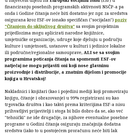
u najvećem dijelu na
Europski socijalni fond
(ESF) u
financiranju posebnih programskih aktivnosti NSČP-a pa
onda i Godine čitanja neće biti dostatno jer npr. za sredstva
osigurana kroz ESF-ov ionako specifičan ("socijalan")
poziv
"Čitanjem do uključivog društva"
sa svojim projektnim
prijedlozima mogu aplicirati narodne knjižnice,
umjetničke organizacije, udruge koje djeluju u području
kulture i umjetnosti, ustanove u kulturi i jedinice lokalne
ili područne/regionalne samouprave,
ALI se sa svojim
programima poticanja čitanja na spomenuti ESF-ov
natječaj ne mogu prijaviti oni koji nose glavninu
proizvodnje i distribucije, a znatnim dijelom i promocije
knjiga u Hrvatskoj!
Nakladnici i knjižari (kao i pojedini mediji koji promoviraju
knjigu, čitanje i obrazovanje) u 99% registrirani su kao
trgovačka društva i kao takvi prema kriterijima ESF-a nisu
prihvatljivi prijavitelji i stoga bi bilo dobro da se, ako već
"tehnički" ne ide drugačije, za njihove eventualne posebne
programe u Godini čitanja osiguraju značajnija dodatna
sredstva (iako to u postojećem proračunu neće biti lak