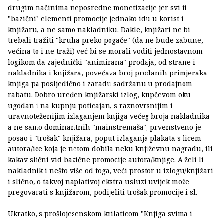
drugim načinima neposredne monetizacije jer svi ti
"bazični" elementi promocije jednako idu u korist i
knjižaru, a ne samo nakladniku. Dakle, knjižari ne bi
trebali tražiti "kruha preko pogače" (da ne bude zabune,
većina to i ne traži) već bi se morali voditi jednostavnom
logikom da zajednički "animirana" prodaja, od strane i
nakladnika i knjižara, povećava broj prodanih primjeraka
knjiga pa posljedično i zaradu sadržanu u prodajnom
rabatu. Dobro uređen knjižarski izlog, kupčevom oku
ugodan i na kupnju poticajan, s raznovrsnijim i
uravnoteženijim izlaganjem knjiga većeg broja nakladnika
a ne samo dominantnih "mainstremaša", prvenstveno je
posao i "trošak" knjižara, poput izlaganja plakata s licem
autora/ice koja je netom dobila neku književnu nagradu, ili
kakav slični vid bazične promocije autora/knjige. A želi li
nakladnik i nešto više od toga, veći prostor u izlogu/knjižari
i slično, o takvoj naplativoj ekstra usluzi uvijek može
pregovarati s knjižarom, podijeliti trošak promocije i sl.
Ukratko, s prošlojesenskom krilaticom "Knjiga svima i