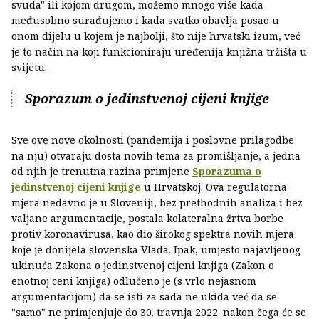
svuda" ili kojom drugom, možemo mnogo više kada
međusobno surađujemo i kada svatko obavlja posao u
onom dijelu u kojem je najbolji, što nije hrvatski izum, već
je to način na koji funkcioniraju uređenija knjižna tržišta u
svijetu.
Sporazum o jedinstvenoj cijeni knjige
Sve ove nove okolnosti (pandemija i poslovne prilagodbe
na nju) otvaraju dosta novih tema za promišljanje, a jedna
od njih je trenutna razina primjene
Sporazuma o
jedinstvenoj cijeni knjige
u Hrvatskoj. Ova regulatorna
mjera nedavno je u Sloveniji, bez prethodnih analiza i bez
valjane argumentacije, postala kolateralna žrtva borbe
protiv koronavirusa, kao dio širokog spektra novih mjera
koje je donijela slovenska Vlada. Ipak, umjesto najavljenog
ukinuća Zakona o jedinstvenoj cijeni knjiga (Zakon o
enotnoj ceni knjiga) odlučeno je (s vrlo nejasnom
argumentacijom) da se isti za sada ne ukida već da se
"samo" ne primjenjuje do 30. travnja 2022. nakon čega će se