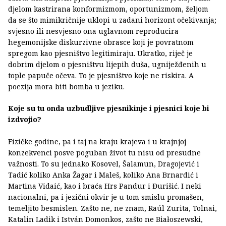
djelom kastrirana konformizmom, oportunizmom, željom
da se što mimikričnije uklopi u zadani horizont očekivanja;
svjesno ili nesvjesno ona uglavnom reproducira
hegemonijske diskurzivne obrasce koji je povratnom
spregom kao pjesništvo legitimiraju. Ukratko, riječ je
dobrim djelom o pjesništvu lijepih duša, ugniježđenih u
tople papuče očeva. To je pjesništvo koje ne riskira. A
poezija mora biti bomba u jeziku.
Koje su tu onda uzbudljive pjesnikinje i pjesnici koje bi
izdvojio?
Fizičke godine, pa i taj na kraju krajeva i u krajnjoj
konzekvenci posve poguban život tu nisu od presudne
važnosti. To su jednako Kosovel, Šalamun, Dragojević i
Tadić koliko Anka Žagar i Maleš, koliko Ana Brnardić i
Martina Vidaić, kao i braća Hrs Pandur i Đurišić. I neki
nacionalni, pa i jezični okvir je u tom smislu promašen,
temeljito besmislen. Zašto ne, ne znam, Raúl Zurita, Tolnai,
Katalin Ladik i István Domonkos, zašto ne Białoszewski,