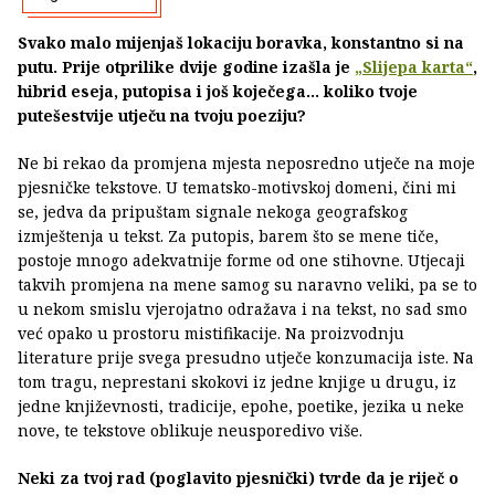
Svako malo mijenjaš lokaciju boravka, konstantno si na
putu. Prije otprilike dvije godine izašla je
„Slijepa karta“
,
hibrid eseja, putopisa i još koječega... koliko tvoje
putešestvije utječu na tvoju poeziju?
Ne bi rekao da promjena mjesta neposredno utječe na moje
pjesničke tekstove. U tematsko-motivskoj domeni, čini mi
se, jedva da pripuštam signale nekoga geografskog
izmještenja u tekst. Za putopis, barem što se mene tiče,
postoje mnogo adekvatnije forme od one stihovne. Utjecaji
takvih promjena na mene samog su naravno veliki, pa se to
u nekom smislu vjerojatno odražava i na tekst, no sad smo
već opako u prostoru mistifikacije. Na proizvodnju
literature prije svega presudno utječe konzumacija iste. Na
tom tragu, neprestani skokovi iz jedne knjige u drugu, iz
jedne književnosti, tradicije, epohe, poetike, jezika u neke
nove, te tekstove oblikuje neusporedivo više.
Neki za tvoj rad (poglavito pjesnički) tvrde da je riječ o