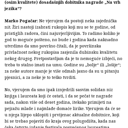
(osim kvalitete) dosadašnjih dobitnika nagrade „Na vrh
jezika“?
Marko Pogačar:
Ne vjerujem da postoji neka zajednička
nit. Žiri nastoji izabrati rukopis koji mu se te godine, od
pristiglih radova, čini najuvjerljivijim. To radimo koliko je
god to moguće pošteno, no bude i godina kada naknadno
utvrdimo da smo površno čitali, da je površinska
privlačnost nekog rukopisa zasjenila dubinsku kvalitetu
nekog drugog. Pretpostavljam da je to nemoguće izbjeći, no
treba to stalno imati na umu. Godine su „bolje“ ili „lošije“;
za neke autore manje je više odmah jasno da su u pitanju
pjesnici, a za neke je to teško tvrditi.
No, vjerujem da smo ipak iznjedrili sasvim solidan niz
knjiga i laureata koji će ostati, i da se pečat te nagrade
sada, nakon više od deset godina, itekako primijeti na
pejzažu mlade i najmlađe domaće lirike. Vjerujem da će se
u njega lijepo uklopiti i prvijenac aktualne dobitnice, koji
bi se trebao pojaviti do kraja ovog polugodišta, kada nas
čeka četvrto izdanje festivala posvećenog laureatima