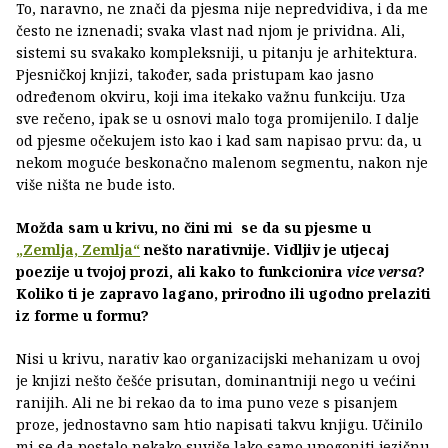
To, naravno, ne znači da pjesma nije nepredvidiva, i da me
često ne iznenadi; svaka vlast nad njom je prividna. Ali,
sistemi su svakako kompleksniji, u pitanju je arhitektura.
Pjesničkoj knjizi, također, sada pristupam kao jasno
određenom okviru, koji ima itekako važnu funkciju. Uza
sve rečeno, ipak se u osnovi malo toga promijenilo. I dalje
od pjesme očekujem isto kao i kad sam napisao prvu: da, u
nekom moguće beskonačno malenom segmentu, nakon nje
više ništa ne bude isto.
Možda sam u krivu, no čini mi se da su pjesme u
„Zemlja, Zemlja“
nešto narativnije. Vidljiv je utjecaj
poezije u tvojoj prozi, ali kako to funkcionira
vice versa
?
Koliko ti je zapravo lagano, prirodno ili ugodno prelaziti
iz forme u formu?
Nisi u krivu, narativ kao organizacijski mehanizam u ovoj
je knjizi nešto češće prisutan, dominantniji nego u većini
ranijih. Ali ne bi rekao da to ima puno veze s pisanjem
proze, jednostavno sam htio napisati takvu knjigu. Učinilo
mi se da postalo nekako suviše lako samo upogoniti jezičnu