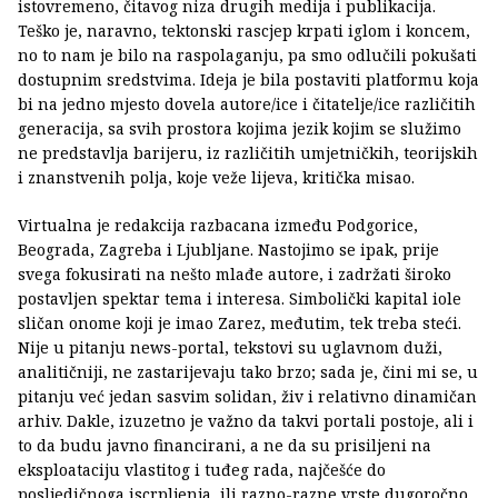
istovremeno, čitavog niza drugih medija i publikacija.
Teško je, naravno, tektonski rascjep krpati iglom i koncem,
no to nam je bilo na raspolaganju, pa smo odlučili pokušati
dostupnim sredstvima. Ideja je bila postaviti platformu koja
bi na jedno mjesto dovela autore/ice i čitatelje/ice različitih
generacija, sa svih prostora kojima jezik kojim se služimo
ne predstavlja barijeru, iz različitih umjetničkih, teorijskih
i znanstvenih polja, koje veže lijeva, kritička misao.
Virtualna je redakcija razbacana između Podgorice,
Beograda, Zagreba i Ljubljane. Nastojimo se ipak, prije
svega fokusirati na nešto mlađe autore, i zadržati široko
postavljen spektar tema i interesa. Simbolički kapital iole
sličan onome koji je imao Zarez, međutim, tek treba steći.
Nije u pitanju news-portal, tekstovi su uglavnom duži,
analitičniji, ne zastarijevaju tako brzo; sada je, čini mi se, u
pitanju već jedan sasvim solidan, živ i relativno dinamičan
arhiv. Dakle, izuzetno je važno da takvi portali postoje, ali i
to da budu javno financirani, a ne da su prisiljeni na
eksploataciju vlastitog i tuđeg rada, najčešće do
posljedičnoga iscrpljenja, ili razno-razne vrste dugoročno