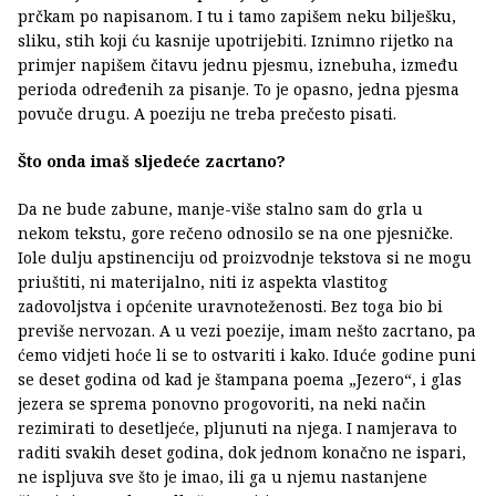
prčkam po napisanom. I tu i tamo zapišem neku bilješku,
sliku, stih koji ću kasnije upotrijebiti. Iznimno rijetko na
primjer napišem čitavu jednu pjesmu, iznebuha, između
perioda određenih za pisanje. To je opasno, jedna pjesma
povuče drugu. A poeziju ne treba prečesto pisati.
Što onda imaš sljedeće zacrtano?
Da ne bude zabune, manje-više stalno sam do grla u
nekom tekstu, gore rečeno odnosilo se na one pjesničke.
Iole dulju apstinenciju od proizvodnje tekstova si ne mogu
priuštiti, ni materijalno, niti iz aspekta vlastitog
zadovoljstva i općenite uravnoteženosti. Bez toga bio bi
previše nervozan. A u vezi poezije, imam nešto zacrtano, pa
ćemo vidjeti hoće li se to ostvariti i kako. Iduće godine puni
se deset godina od kad je štampana poema „Jezero“, i glas
jezera se sprema ponovno progovoriti, na neki način
rezimirati to desetljeće, pljunuti na njega. I namjerava to
raditi svakih deset godina, dok jednom konačno ne ispari,
ne ispljuva sve što je imao, ili ga u njemu nastanjene