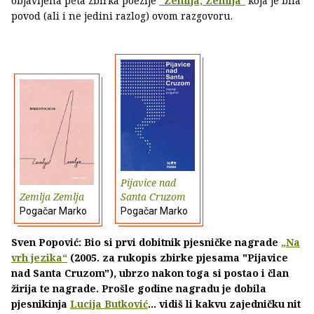
objavljena peta zbirka poezije
"Zemlja, Zemlja"
koja je bila
povod (ali i ne jedini razlog) ovom razgovoru.
Pijavice nad
Zemlja Zemlja
Santa Cruzom
Pogačar Marko
Pogačar Marko
Sven Popović: Bio si prvi dobitnik pjesničke nagrade
„Na
vrh jezika“
(2005. za rukopis zbirke pjesama "Pijavice
nad Santa Cruzom"), ubrzo nakon toga si postao i član
žirija te nagrade. Prošle godine nagradu je dobila
pjesnikinja
Lucija Butković
... vidiš li kakvu zajedničku nit