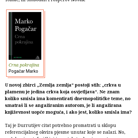
Crna pokrajina
Pogačar Marko
U novoj zbirci „Zemlja zemlja“ postoji stih: „crkva u
plamenu je jedina crkva koja osvjetljava“. Ne znam
koliko smisla ima komentirati dnevnopolitičke teme, no
smatraš li se angažiranim autorom, je li angažirana
književnost uopće moguća, i ako jest, koliko smisla ima?
Taj je Durrutijev citat potrebno promatrati u sklopu
referencijalnog okvira pjesme unutar koje se nalazi. No,