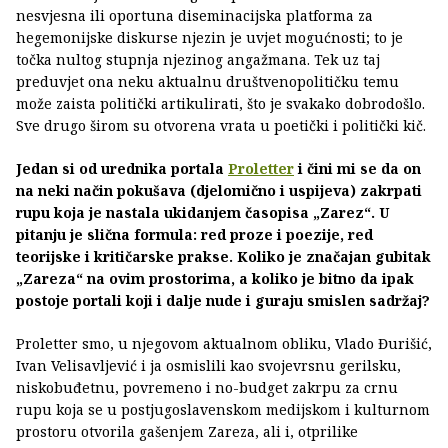
nesvjesna ili oportuna diseminacijska platforma za
hegemonijske diskurse njezin je uvjet mogućnosti; to je
točka nultog stupnja njezinog angažmana. Tek uz taj
preduvjet ona neku aktualnu društvenopolitičku temu
može zaista politički artikulirati, što je svakako dobrodošlo.
Sve drugo širom su otvorena vrata u poetički i politički kič.
Jedan si od urednika portala
Proletter
i čini mi se da on
na neki način pokušava (djelomično i uspijeva) zakrpati
rupu koja je nastala ukidanjem časopisa „Zarez“. U
pitanju je slična formula: red proze i poezije, red
teorijske i kritičarske prakse. Koliko je značajan gubitak
„Zareza“ na ovim prostorima, a koliko je bitno da ipak
postoje portali koji i dalje nude i guraju smislen sadržaj?
Proletter smo, u njegovom aktualnom obliku, Vlado Đurišić,
Ivan Velisavljević i ja osmislili kao svojevrsnu gerilsku,
niskobuđetnu, povremeno i no-budget zakrpu za crnu
rupu koja se u postjugoslavenskom medijskom i kulturnom
prostoru otvorila gašenjem Zareza, ali i, otprilike