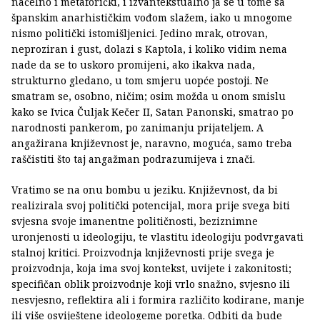
načelno i metaforički, i izvantekstualno ja se u tome sa
španskim anarhističkim vođom slažem, iako u mnogome
nismo politički istomišljenici. Jedino mrak, otrovan,
neproziran i gust, dolazi s Kaptola, i koliko vidim nema
nade da se to uskoro promijeni, ako ikakva nada,
strukturno gledano, u tom smjeru uopće postoji. Ne
smatram se, osobno, ničim; osim možda u onom smislu
kako se Ivica Čuljak Kečer II, Satan Panonski, smatrao po
narodnosti pankerom, po zanimanju prijateljem. A
angažirana književnost je, naravno, moguća, samo treba
raščistiti što taj angažman podrazumijeva i znači.
Vratimo se na onu bombu u jeziku. Književnost, da bi
realizirala svoj politički potencijal, mora prije svega biti
svjesna svoje imanentne političnosti, beziznimne
uronjenosti u ideologiju, te vlastitu ideologiju podvrgavati
stalnoj kritici. Proizvodnja književnosti prije svega je
proizvodnja, koja ima svoj kontekst, uvijete i zakonitosti;
specifičan oblik proizvodnje koji vrlo snažno, svjesno ili
nesvjesno, reflektira ali i formira različito kodirane, manje
ili više osviještene ideologeme poretka. Odbiti da bude