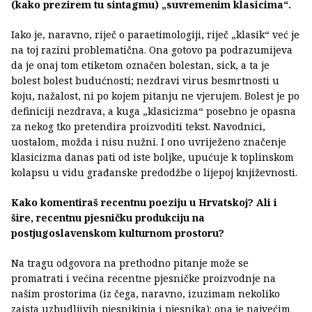
(kako prezirem tu sintagmu) „suvremenim klasicima“.
Iako je, naravno, riječ o paraetimologiji, riječ „klasik“ već je
na toj razini problematična. Ona gotovo pa podrazumijeva
da je onaj tom etiketom označen bolestan, sick, a ta je
bolest bolest budućnosti; nezdravi virus besmrtnosti u
koju, nažalost, ni po kojem pitanju ne vjerujem. Bolest je po
definiciji nezdrava, a kuga „klasicizma“ posebno je opasna
za nekog tko pretendira proizvoditi tekst. Navodnici,
uostalom, možda i nisu nužni. I ono uvriježeno značenje
klasicizma danas pati od iste boljke, upućuje k toplinskom
kolapsu u vidu građanske predodžbe o lijepoj književnosti.
Kako komentiraš recentnu poeziju u Hrvatskoj? Ali i
šire, recentnu pjesničku produkciju na
postjugoslavenskom kulturnom prostoru?
Na tragu odgovora na prethodno pitanje može se
promatrati i većina recentne pjesničke proizvodnje na
našim prostorima (iz čega, naravno, izuzimam nekoliko
zaista uzbudljivih pjesnikinja i pjesnika): ona je najvećim