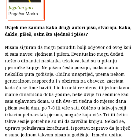
Jugoton gori
Pogačar Marko
Uvijek me zanima kako drugi autori pišu, stvaraju. Kako,
dakle, pišeš, osim što sjedneš i pišeš?
Nisam siguran da mogu ponuditi bolji odgovor od ovog koji
si sam naveo: sjednem i pišem. Eventualno mogu dodati
nešto o dinamici nastanka tekstova, kad su u pitanju
pjesničke knjige. Ne pišem često poeziju, maksimalno
nekoliko puta godišnje. Obično unaprijed, prema nekom
generalnom rasporedu i s obzirom na obaveze, zacrtam
kada ću se time baviti, bio to neki rezidens, ili jednostavno
manje dinamično doba godine, neke dvije-tri sedmice kad
sam uglavnom doma. U tih dva-tri tjedna do mjesec dana
pišem svaki dan, po 7-8 ili više sati. Obično u takvoj sesiji
izbacim petnaestak pjesma, moguće koju više. Tri ili četiri
takve sesije potrebne su mi da završim knjigu. Nekad se,
upravo pokušavam izračunati, ispostavi zapravo da je riječ
o samo jednom takvom pisanju godišnje. Između usitno