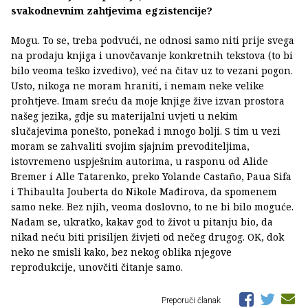
svakodnevnim zahtjevima egzistencije?
Mogu. To se, treba podvući, ne odnosi samo niti prije svega
na prodaju knjiga i unovčavanje konkretnih tekstova (to bi
bilo veoma teško izvedivo), već na čitav uz to vezani pogon.
Usto, nikoga ne moram hraniti, i nemam neke velike
prohtjeve. Imam sreću da moje knjige žive izvan prostora
našeg jezika, gdje su materijalni uvjeti u nekim
slučajevima ponešto, ponekad i mnogo bolji. S tim u vezi
moram se zahvaliti svojim sjajnim prevoditeljima,
istovremeno uspješnim autorima, u rasponu od Alide
Bremer i Alle Tatarenko, preko Yolande Castaño, Paua Sifa
i Thibaulta Jouberta do Nikole Mađirova, da spomenem
samo neke. Bez njih, veoma doslovno, to ne bi bilo moguće.
Nadam se, ukratko, kakav god to život u pitanju bio, da
nikad neću biti prisiljen živjeti od nečeg drugog. OK, dok
neko ne smisli kako, bez nekog oblika njegove
reprodukcije, unovčiti čitanje samo.
Preporuči članak