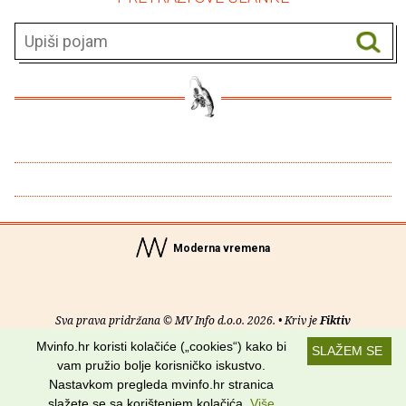
Moderna vremena
Sva prava pridržana © MV Info d.o.o. 2026. • Kriv je
Fiktiv
Mvinfo.hr koristi kolačiće („cookies“) kako bi
SLAŽEM SE
O nama
•
Pomoć
•
Uvjeti korištenja
•
RSS kanali
vam pružio bolje korisničko iskustvo.
Nastavkom pregleda mvinfo.hr stranica
Potraži nas na:
slažete se sa korištenjem kolačića.
Više