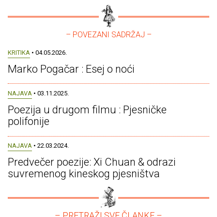
– POVEZANI SADRŽAJ –
KRITIKA
• 04.05.2026.
Marko Pogačar : Esej o noći
NAJAVA
• 03.11.2025.
Poezija u drugom filmu : Pjesničke
polifonije
NAJAVA
• 22.03.2024.
Predvečer poezije: Xi Chuan & odrazi
suvremenog kineskog pjesništva
– PRETRAŽI SVE ČLANKE –