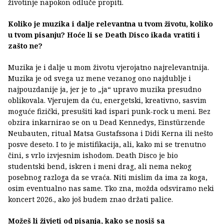
životinje napokon odluče propiti.
Koliko je muzika i dalje relevantna u tvom životu, koliko
u tvom pisanju? Hoće li se Death Disco ikada vratiti i
zašto ne?
Muzika je i dalje u mom životu vjerojatno najrelevantnija.
Muzika je od svega uz mene vezanog ono najdublje i
najpouzdanije ja, jer je to „ja“ upravo muzika presudno
oblikovala. Vjerujem da ću, energetski, kreativno, sasvim
moguće fizički, presušiti kad ispari punk-rock u meni. Bez
obzira inkarnirao se on u Dead Kennedys, Einstürzende
Neubauten, ritual Matsa Gustafssona i Didi Kerna ili nešto
posve deseto. I to je mistifikacija, ali, kako mi se trenutno
čini, s vrlo izvjesnim ishodom. Death Disco je bio
studentski bend, iskren i meni drag, ali nema nekog
posebnog razloga da se vraća. Niti mislim da ima za koga,
osim eventualno nas same. Tko zna, možda odsviramo neki
koncert 2026., ako još budem znao držati palice.
Možeš li živjeti od pisanja, kako se nosiš sa