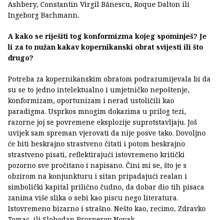
Ashbery, Constantin Virgil Bănescu, Roque Dalton ili
Ingeborg Bachmann.
A kako se riješiti tog konformizma kojeg spominješ? Je
li za to nužan kakav kopernikanski obrat svijesti ili što
drugo?
Potreba za kopernikanskim obratom podrazumijevala bi da
su se to jedno intelektualno i umjetničko nepoštenje,
konformizam, oportunizam i nerad ustoličili kao
paradigma. Usprkos mnogim dokazima u prilog tezi,
razorne joj se povremene eksplozije suprotstavljaju. Još
uvijek sam spreman vjerovati da nije posve tako. Dovoljno
će biti beskrajno strastveno čitati i potom beskrajno
strastveno pisati, reflektirajući istovremeno kritički
pozorno sve pročitano i napisano. Čini mi se, što je s
obzirom na konjunkturu i sitan pripadajući realan i
simbolički kapital prilično čudno, da dobar dio tih pisaca
zanima više slika o sebi kao piscu nego literatura.
Istovremeno bizarno i strašno. Nešto kao, recimo, Zdravko
Tomac, ili Slobodan Prosperov Novak.