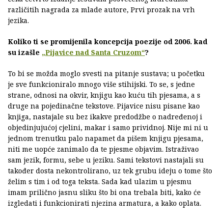
različitih nagrada za mlade autore, Prvi prozak na vrh
jezika.
Koliko ti se promijenila koncepcija poezije od 2006. kad
su izašle
„Pijavice nad Santa Cruzom“
?
To bi se možda moglo svesti na pitanje sustava; u početku
je sve funkcioniralo mnogo više stihijski. To se, s jedne
strane, odnosi na okvir, knjigu kao kuću tih pjesama, a s
druge na pojedinačne tekstove. Pijavice nisu pisane kao
knjiga, nastajale su bez ikakve predodžbe o nadređenoj i
objedinjujućoj cjelini, makar i samo prividnoj. Nije mi ni u
jednom trenutku palo napamet da pišem knjigu pjesama,
niti me uopće zanimalo da te pjesme objavim. Istraživao
sam jezik, formu, sebe u jeziku. Sami tekstovi nastajali su
također dosta nekontrolirano, uz tek grubu ideju o tome što
želim s tim i od toga teksta. Sada kad ulazim u pjesmu
imam prilično jasnu sliku što bi ona trebala biti, kako će
izgledati i funkcionirati njezina armatura, a kako oplata.