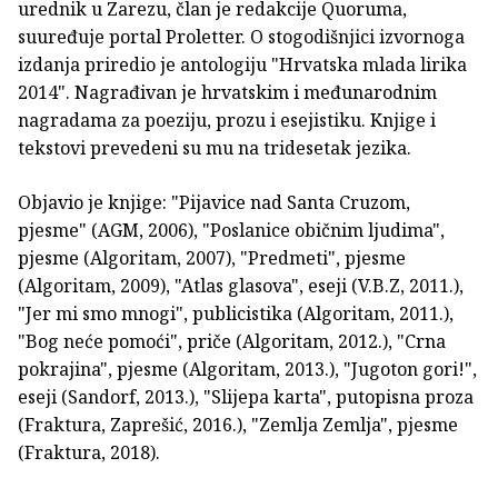
urednik u Zarezu, član je redakcije Quoruma,
suuređuje portal Proletter. O stogodišnjici izvornoga
izdanja priredio je antologiju "Hrvatska mlada lirika
2014". Nagrađivan je hrvatskim i međunarodnim
nagradama za poeziju, prozu i esejistiku. Knjige i
tekstovi prevedeni su mu na tridesetak jezika.
Objavio je knjige: "Pijavice nad Santa Cruzom,
pjesme" (AGM, 2006), "Poslanice običnim ljudima",
pjesme (Algoritam, 2007), "Predmeti", pjesme
(Algoritam, 2009), "Atlas glasova", eseji (V.B.Z, 2011.),
"Jer mi smo mnogi", publicistika (Algoritam, 2011.),
"Bog neće pomoći", priče (Algoritam, 2012.), "Crna
pokrajina", pjesme (Algoritam, 2013.), "Jugoton gori!",
eseji (Sandorf, 2013.), "Slijepa karta", putopisna proza
(Fraktura, Zaprešić, 2016.), "Zemlja Zemlja", pjesme
(Fraktura, 2018).