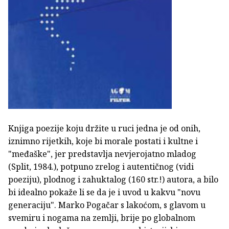
Knjiga poezije koju držite u ruci jedna je od onih,
iznimno rijetkih, koje bi morale postati i kultne i
"međaške", jer predstavlja nevjerojatno mladog
(Split, 1984.), potpuno zrelog i autentičnog (vidi
poeziju), plodnog i zahuktalog (160 str.!) autora, a bilo
bi idealno pokaže li se da je i uvod u kakvu "novu
generaciju". Marko Pogačar s lakoćom, s glavom u
svemiru i nogama na zemlji, brije po globalnom