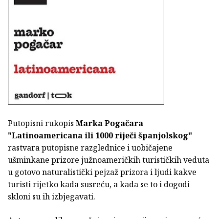
Putopisni rukopis
Marka Pogačara
"Latinoamericana ili 1000 riječi španjolskog"
rastvara putopisne razglednice i uobičajene
ušminkane prizore južnoameričkih turističkih veduta
u gotovo naturalistički pejzaž prizora i ljudi kakve
turisti rijetko kada susreću, a kada se to i dogodi
skloni su ih izbjegavati.