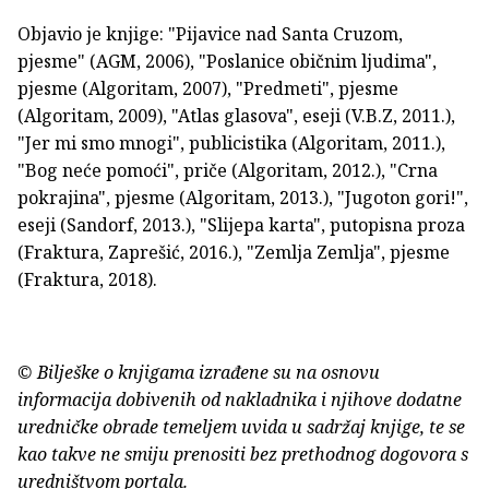
Objavio je knjige: "Pijavice nad Santa Cruzom,
pjesme" (AGM, 2006), "Poslanice običnim ljudima",
pjesme (Algoritam, 2007), "Predmeti", pjesme
(Algoritam, 2009), "Atlas glasova", eseji (V.B.Z, 2011.),
"Jer mi smo mnogi", publicistika (Algoritam, 2011.),
"Bog neće pomoći", priče (Algoritam, 2012.), "Crna
pokrajina", pjesme (Algoritam, 2013.), "Jugoton gori!",
eseji (Sandorf, 2013.), "Slijepa karta", putopisna proza
(Fraktura, Zaprešić, 2016.), "Zemlja Zemlja", pjesme
(Fraktura, 2018).
© Bilješke o knjigama izrađene su na osnovu
informacija dobivenih od nakladnika i njihove dodatne
uredničke obrade temeljem uvida u sadržaj knjige, te se
kao takve ne smiju prenositi bez prethodnog dogovora s
uredništvom portala.