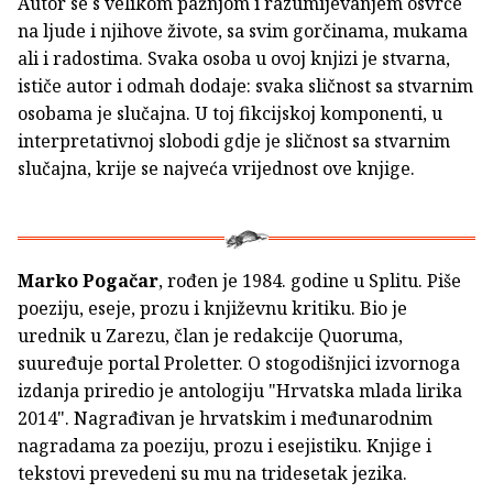
Autor se s velikom pažnjom i razumijevanjem osvrće
na ljude i njihove živote, sa svim gorčinama, mukama
ali i radostima. Svaka osoba u ovoj knjizi je stvarna,
ističe autor i odmah dodaje: svaka sličnost sa stvarnim
osobama je slučajna. U toj fikcijskoj komponenti, u
interpretativnoj slobodi gdje je sličnost sa stvarnim
slučajna, krije se najveća vrijednost ove knjige.
Marko Pogačar
, rođen je 1984. godine u Splitu. Piše
poeziju, eseje, prozu i književnu kritiku. Bio je
urednik u Zarezu, član je redakcije Quoruma,
suuređuje portal Proletter. O stogodišnjici izvornoga
izdanja priredio je antologiju "Hrvatska mlada lirika
2014". Nagrađivan je hrvatskim i međunarodnim
nagradama za poeziju, prozu i esejistiku. Knjige i
tekstovi prevedeni su mu na tridesetak jezika.