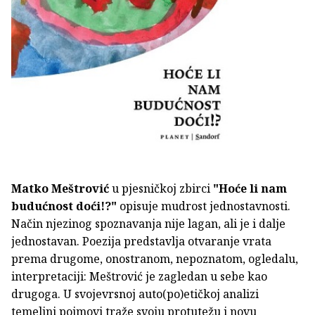
Matko Meštrović
u pjesničkoj zbirci
"Hoće li nam
budućnost doći!?"
opisuje mudrost jednostavnosti.
Način njezinog spoznavanja nije lagan, ali je i dalje
jednostavan. Poezija predstavlja otvaranje vrata
prema drugome, onostranom, nepoznatom, ogledalu,
interpretaciji: Meštrović je zagledan u sebe kao
drugoga. U svojevrsnoj auto(po)etičkoj analizi
temeljni pojmovi traže svoju protutežu i novu