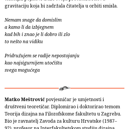
gravitaciju koja bi zadržala čitatelja u orbiti smisla.
Nemam snage da domislim
a kamo li da izbjegnem
kad bih i znao je li dobro ili zlo
to nešto na vidiku
Pridružujem se radije nepostojanju
kao najsigurnijem utočištu
svega mogućega
Matko Meštrović
povjesničar je umjetnosti i
društveni teoretičar. Diplomirao i doktorirao temom
Teorija dizajna na Filozofskome fakultetu u Zagrebu.
Bio je ravnatelj Zavoda za kulturu Hrvatske (1987–
92), profesor na Interfakultetskom studiju dizajna