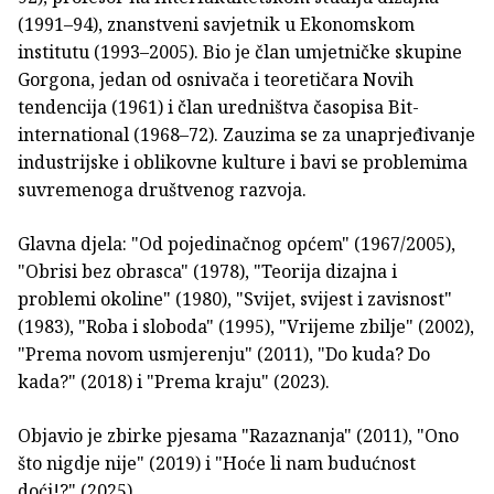
(1991–94), znanstveni savjetnik u Ekonomskom
institutu (1993–2005). Bio je član umjetničke skupine
Gorgona, jedan od osnivača i teoretičara Novih
tendencija (1961) i član uredništva časopisa Bit-
international (1968–72). Zauzima se za unaprjeđivanje
industrijske i oblikovne kulture i bavi se problemima
suvremenoga društvenog razvoja.
Glavna djela: "Od pojedinačnog općem" (1967/2005),
"Obrisi bez obrasca" (1978), "Teorija dizajna i
problemi okoline" (1980), "Svijet, svijest i zavisnost"
(1983), "Roba i sloboda" (1995), "Vrijeme zbilje" (2002),
"Prema novom usmjerenju" (2011), "Do kuda? Do
kada?" (2018) i "Prema kraju" (2023).
Objavio je zbirke pjesama "Razaznanja" (2011), "Ono
što nigdje nije" (2019) i "Hoće li nam budućnost
doći!?" (2025).