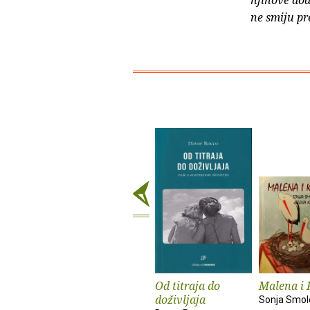
njihove dod
ne smiju pr
Od titraja do
Malena i 
doživljaja
Sonja Smol