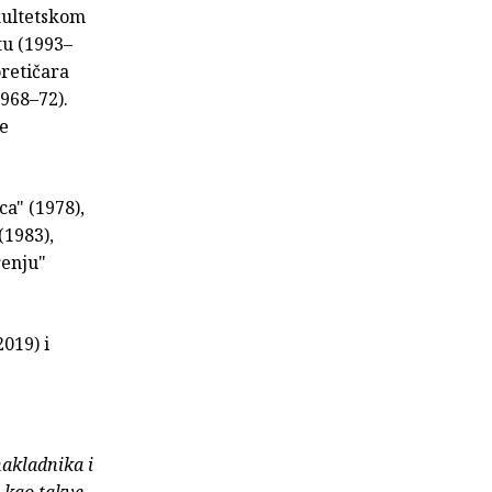
kultetskom
tu (1993–
oretičara
1968–72).
se
a" (1978),
(1983),
renju"
019) i
nakladnika i