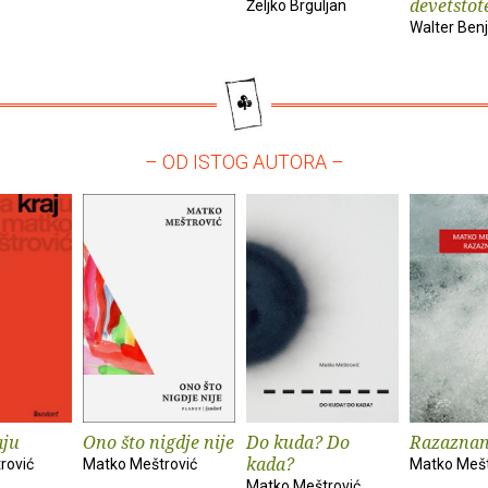
devetstot
Željko Brguljan
Walter Ben
– OD ISTOG AUTORA –
aju
Ono što nigdje nije
Do kuda? Do
Razaznan
kada?
rović
Matko Meštrović
Matko Mešt
Matko Meštrović