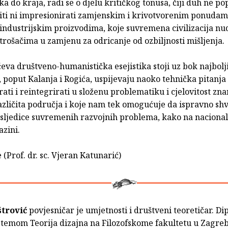
tka do kraja, radi se o djelu kritičkog tonusa, čiji duh ne po
titi ni impresionirati zamjenskim i krivotvorenim ponudama
 industrijskim proizvodima, koje suvremena civilizacija nud
otrošačima u zamjenu za odricanje od ozbiljnosti mišljenja.
ćeva društveno-humanistička esejistika stoji uz bok najbol
, poput Kalanja i Rogića, uspijevaju naoko tehnička pitanja
ati i reintegrirati u složenu problematiku i cjelovitost zna
azličita područja i koje nam tek omogućuje da ispravno sh
osljedice suvremenih razvojnih problema, kako na nacional
azini.
e (Prof. dr. sc. Vjeran Katunarić)
trović
povjesničar je umjetnosti i društveni teoretičar. Di
 temom Teorija dizajna na Filozofskome fakultetu u Zagreb