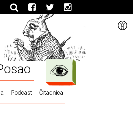
Posao
ga
Podcast
Čitaonica