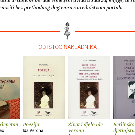
atne uredničke obrade temeljem uvida u sadržaj knjige, te s
enositi bez prethodnog dogovora s uredništvom portala.
– OD ISTOG NAKLADNIKA –
Klepetan
Poezija
Život i djelo Ide
Berlinsko
Verona
djetinjstv
ec
Ida Verona