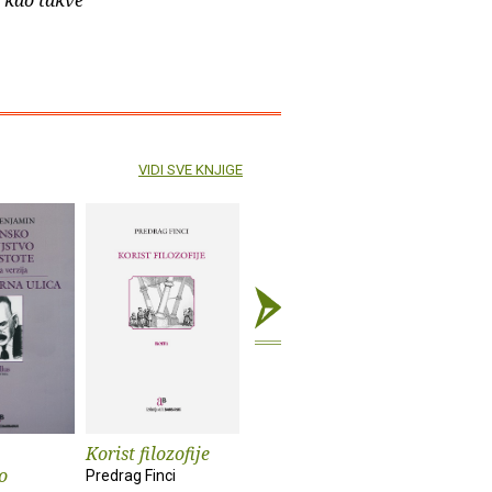
e kao takve
VIDI SVE KNJIGE
Korist filozofije
Klub krivaca
Nigdje i 
o
pjesme
Predrag Finci
Ljiljana Filipović