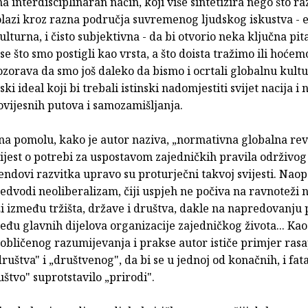
a interdisciplinaran način, koji više sintetizira nego što ra
rolazi kroz razna područja suvremenog ljudskog iskustva -
kulturna, i čisto subjektivna - da bi otvorio neka ključna pita
 se što smo postigli kao vrsta, a što doista tražimo ili hoćemo
zorava da smo još daleko da bismo i ocrtali globalnu kultu
ki ideal koji bi trebali istinski nadomjestiti svijet nacija i 
ovijesnih putova i samozamišljanja.
na pomolu, kako je autor naziva, „normativna globalna revo
vijest o potrebi za uspostavom zajedničkih pravila održivog
endovi razvitka upravo su proturječni takvoj svijesti. Nao
edvodi neoliberalizam, čiji uspjeh ne počiva na ravnoteži 
i između tržišta, države i društva, dakle na napredovanju
đu glavnih dijelova organizacije zajedničkog života... Kao
obličenog razumijevanja i prakse autor ističe primjer ras
ruštva" i „društvenog", da bi se u jednoj od konačnih, i fata
uštvo" suprotstavilo „prirodi".