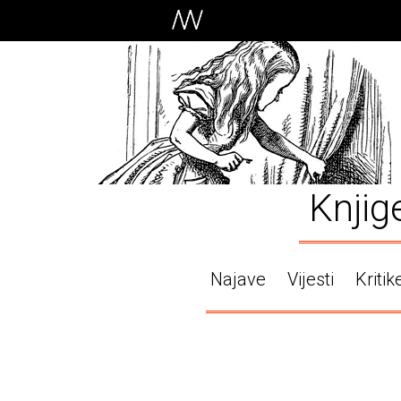
Knjig
Najave
Vijesti
Kritik