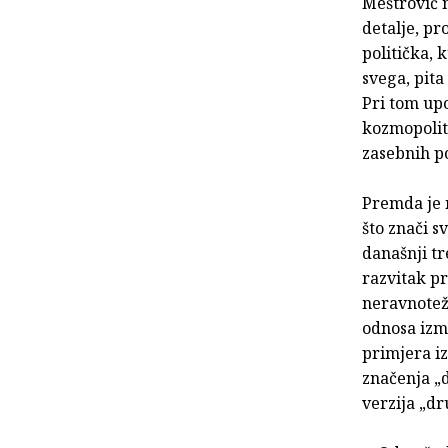
Meštrović n
detalje, p
politička, 
svega, pita
Pri tom upo
kozmopolits
zasebnih p
Premda je 
što znači s
današnji tr
razvitak pr
neravnotež
odnosa izme
primjera iz
značenja „d
verzija „dr