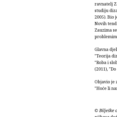
ravnatelj 
studiju diz
2005). Bio 
Novih tende
Zauzima se 
problemima
Glavna djel
"Teorija diz
"Roba i slo
(2011), "Do
Objavio je 
"Hoće li na
© Bilješke 