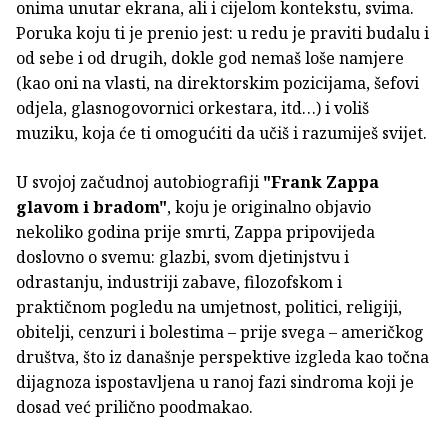
onima unutar ekrana, ali i cijelom kontekstu, svima.
Poruka koju ti je prenio jest: u redu je praviti budalu i
od sebe i od drugih, dokle god nemaš loše namjere
(kao oni na vlasti, na direktorskim pozicijama, šefovi
odjela, glasnogovornici orkestara, itd…) i voliš
muziku, koja će ti omogućiti da učiš i razumiješ svijet.
U svojoj začudnoj autobiografiji
"Frank Zappa
glavom i bradom"
, koju je originalno objavio
nekoliko godina prije smrti, Zappa pripovijeda
doslovno o svemu: glazbi, svom djetinjstvu i
odrastanju, industriji zabave, filozofskom i
praktičnom pogledu na umjetnost, politici, religiji,
obitelji, cenzuri i bolestima – prije svega – američkog
društva, što iz današnje perspektive izgleda kao točna
dijagnoza ispostavljena u ranoj fazi sindroma koji je
dosad već prilično poodmakao.