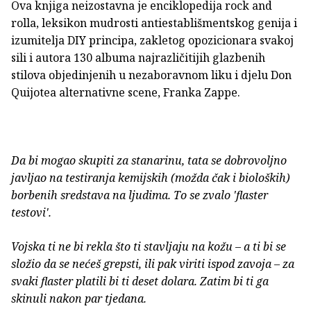
Ova knjiga neizostavna je enciklopedija rock and
rolla, leksikon mudrosti antiestablišmentskog genija i
izumitelja DIY principa, zakletog opozicionara svakoj
sili i autora 130 albuma najrazličitijih glazbenih
stilova objedinjenih u nezaboravnom liku i djelu Don
Quijotea alternativne scene, Franka Zappe.
Da bi mogao skupiti za stanarinu, tata se dobrovoljno
javljao na testiranja kemijskih (možda čak i bioloških)
borbenih sredstava na ljudima. To se zvalo 'flaster
testovi'.
Vojska ti ne bi rekla što ti stavljaju na kožu – a ti bi se
složio da se nećeš grepsti, ili pak viriti ispod zavoja – za
svaki flaster platili bi ti deset dolara. Zatim bi ti ga
skinuli nakon par tjedana.