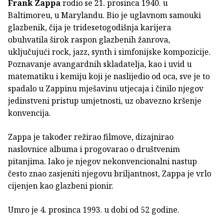
Frank Zappa
rodio se 21. prosinca 1940. u
Baltimoreu, u Marylandu. Bio je uglavnom samouki
glazbenik, čija je tridesetogodišnja karijera
obuhvatila širok raspon glazbenih žanrova,
uključujući rock, jazz, synth i simfonijske kompozicije.
Poznavanje avangardnih skladatelja, kao i uvid u
matematiku i kemiju koji je naslijedio od oca, sve je to
spadalo u Zappinu mješavinu utjecaja i činilo njegov
jedinstveni pristup umjetnosti, uz obavezno kršenje
konvencija.
Zappa je također režirao filmove, dizajnirao
naslovnice albuma i progovarao o društvenim
pitanjima. Iako je njegov nekonvencionalni nastup
često znao zasjeniti njegovu briljantnost, Zappa je vrlo
cijenjen kao glazbeni pionir.
Umro je 4. prosinca 1993. u dobi od 52 godine.