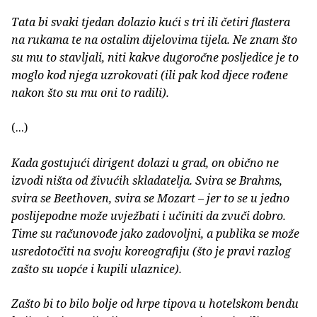
Tata bi svaki tjedan dolazio kući s tri ili četiri flastera
na rukama te na ostalim dijelovima tijela. Ne znam što
su mu to stavljali, niti kakve dugoročne posljedice je to
moglo kod njega uzrokovati (ili pak kod djece rođene
nakon što su mu oni to radili).
(...)
Kada gostujući dirigent dolazi u grad, on obično ne
izvodi ništa od živućih skladatelja. Svira se Brahms,
svira se Beethoven, svira se Mozart – jer to se u jedno
poslijepodne može uvježbati i učiniti da zvuči dobro.
Time su računovođe jako zadovoljni, a publika se može
usredotočiti na svoju koreografiju (što je pravi razlog
zašto su uopće i kupili ulaznice).
Zašto bi to bilo bolje od hrpe tipova u hotelskom bendu