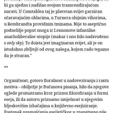
bi ga ujedno i nadišao svojom transcendirajućom
naravi. U Constablea taj je plavetan svijet garniran
očaravajućim oblacima, u Turnera olujnim vihorima,
u Rembrandta providnim tminama. Nije to aseptično
podneblje poput onoga iz Lennonove infantilne
anarholiberalne utopije (makar i ono bilo nadsvođeno
s
only sky
). To doista jest imaginaran svijet, ali je on
istodobno
zbiljniji
od ovog našega, kojem rado tepamo
da je stvaran."
**
Organičnost, gotovo floralnost u nadovezivanju i rastu
motiva – obilježje je Bučanova pisanja, bilo da njegove
oglede promatramo kroz prizmu filozofiranja u formi
eseja, ili da autoru priznamo umješnost u njegovim
bljeskovitim izbačajima u književno esejiziranje.
Postupak premošćenja esejističkog u znanstveno nije