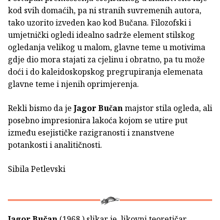
kod svih domaćih, pa ni stranih suvremenih autora,
tako uzorito izveden kao kod Bučana. Filozofski i
umjetnički ogledi idealno sadrže element stilskog
ogledanja velikog u malom, glavne teme u motivima
gdje dio mora stajati za cjelinu i obratno, pa tu može
doći i do kaleidoskopskog pregrupiranja elemenata
glavne teme i njenih oprimjerenja.
Rekli bismo da je
Jagor Bučan
majstor stila ogleda, ali
posebno impresionira lakoća kojom se utire put
između esejističke razigranosti i znanstvene
potankosti i analitičnosti.
Sibila Petlevski
Jagor Bučan
(1968.) slikar je, likovni teoretičar,