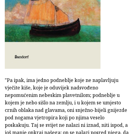
"Pa ipak, ima jedno podneblje koje ne naplavljuju
vječite kiše, koje je oduvijek nadsvođeno
nepomućenim nebeskim plavetnilom; podneblje u
kojem je nebo sišlo na zemlju, i u kojem se umjesto
crnih oblaka nad glavama, oni snježno-bijeli gnijezde
pod nogama vjetropira koji po njima veselo
poskakuju. Taj se svijet ne nalazi ni iznad, niti ispod, a
još manje onkraj našega; on se nalazi posred njega, da