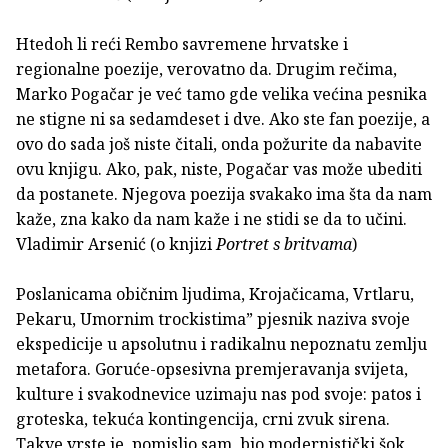
Htedoh li reći Rembo savremene hrvatske i
regionalne poezije, verovatno da. Drugim rečima,
Marko Pogačar je već tamo gde velika većina pesnika
ne stigne ni sa sedamdeset i dve. Ako ste fan poezije, a
ovo do sada još niste čitali, onda požurite da nabavite
ovu knjigu. Ako, pak, niste, Pogačar vas može ubediti
da postanete. Njegova poezija svakako ima šta da nam
kaže, zna kako da nam kaže i ne stidi se da to učini.
Vladimir Arsenić (o knjizi
Portret s britvama
)
Poslanicama običnim ljudima, Krojačicama, Vrtlaru,
Pekaru, Umornim trockistima” pjesnik naziva svoje
ekspedicije u apsolutnu i radikalnu nepoznatu zemlju
metafora. Goruće-opsesivna premjeravanja svijeta,
kulture i svakodnevice uzimaju nas pod svoje: patos i
groteska, tekuća kontingencija, crni zvuk sirena.
Takve vrste je, pomislio sam, bio modernistički šok,