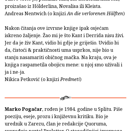
proizašao iz Hölderlina, Novalisa ili Kleista.
Andreas Nentwich (o knjizi
An die verlorenen Hälften
)
Nakon čitanja ove izvrsne knjige ipak osjećam
iskreno žaljenje. Žao mi je što Kant i Derrida nisu živi.
Jer da je živ Kant, vidio bi gdje je griješio. Uvidio bi
da, čistoći & praktičnosti uma usprkos, nije bio u
stanju nasamariti običnog mačka. Na kraju, ova je
knjiga raspametila obojicu mene: u njoj smo uživali i
ja i ne-ja.
Nikica Petković (o knjizi
Predmeti
)
Marko Pogačar
, rođen je 1984. godine u Splitu. Piše
poeziju, eseje, prozu i književnu kritiku. Bio je
urednik u Zarezu, član je redakcije Quoruma,