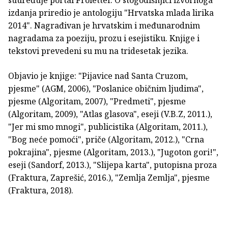
suuređuje portal Proletter. O stogodišnjici izvornoga
izdanja priredio je antologiju "Hrvatska mlada lirika
2014". Nagrađivan je hrvatskim i međunarodnim
nagradama za poeziju, prozu i esejistiku. Knjige i
tekstovi prevedeni su mu na tridesetak jezika.
Objavio je knjige: "Pijavice nad Santa Cruzom,
pjesme" (AGM, 2006), "Poslanice običnim ljudima",
pjesme (Algoritam, 2007), "Predmeti", pjesme
(Algoritam, 2009), "Atlas glasova", eseji (V.B.Z, 2011.),
"Jer mi smo mnogi", publicistika (Algoritam, 2011.),
"Bog neće pomoći", priče (Algoritam, 2012.), "Crna
pokrajina", pjesme (Algoritam, 2013.), "Jugoton gori!",
eseji (Sandorf, 2013.), "Slijepa karta", putopisna proza
(Fraktura, Zaprešić, 2016.), "Zemlja Zemlja", pjesme
(Fraktura, 2018).