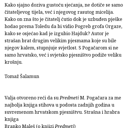
Kako sjajno doziva gustoću sjećanja, ne dotiče se samo
čitateljevog tijela, već i njegovog rasutog micelija.
Kako on zna što je čitatelj ćutio dok je uzbuđen pješke
hodao prema Toledu da bi vidio Pogreb grofa Orgaze,
kako se osjećao kad je izgubio Hajduk? Autor je
strašan brat drugim velikim pjesmama koje su bile
njegov kalem, stupnjuje svjetlost. S Pogačarom si ne
samo hrvatsko, već i svjetsko pjesništvo podiže veliku
krošnju.
Tomaž Šalamun
Valja otvoreno reći da su
Predmeti
M. Pogačara za me
najbolja knjiga stihova u podosta zadnjih godina u
suvremenom hrvatskom pjesništvu. Strašna i hrabra
knjiga
Branko Maleš (o knjizi
Predmeti
)