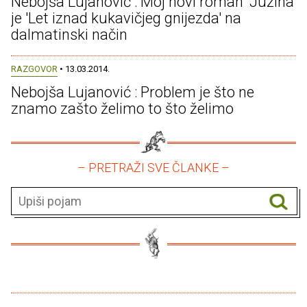
Nebojša Lujanović : Moj novi roman 'Južina'
je 'Let iznad kukavičjeg gnijezda' na
dalmatinski način
RAZGOVOR
• 13.03.2014.
Nebojša Lujanović : Problem je što ne
znamo zašto želimo to što želimo
– PRETRAŽI SVE ČLANKE –