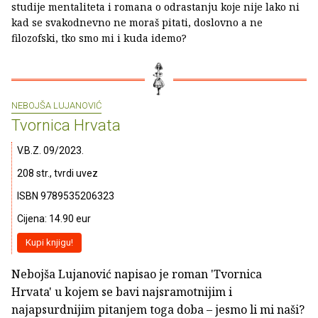
studije mentaliteta i romana o odrastanju koje nije lako ni
kad se svakodnevno ne moraš pitati, doslovno a ne
filozofski, tko smo mi i kuda idemo?
NEBOJŠA LUJANOVIĆ
Tvornica Hrvata
V.B.Z. 09/2023.
208 str., tvrdi uvez
ISBN 9789535206323
Cijena: 14.90 eur
Kupi knjigu!
Nebojša Lujanović napisao je roman 'Tvornica
Hrvata' u kojem se bavi najsramotnijim i
najapsurdnijim pitanjem toga doba – jesmo li mi naši?