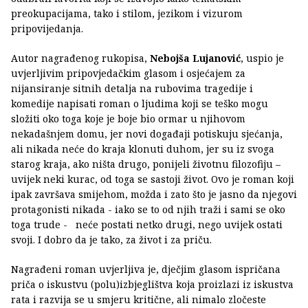
preokupacijama, tako i stilom, jezikom i vizurom
pripovijedanja.
Autor nagrađenog rukopisa,
Nebojša Lujanović
, uspio je
uvjerljivim pripovjedačkim glasom i osjećajem za
nijansiranje sitnih detalja na rubovima tragedije i
komedije napisati roman o ljudima koji se teško mogu
složiti oko toga koje je boje bio ormar u njihovom
nekadašnjem domu, jer novi događaji potiskuju sjećanja,
ali nikada neće do kraja klonuti duhom, jer su iz svoga
starog kraja, ako ništa drugo, ponijeli životnu filozofiju –
uvijek neki kurac, od toga se sastoji život. Ovo je roman koji
ipak završava smijehom, možda i zato što je jasno da njegovi
protagonisti nikada - iako se to od njih traži i sami se oko
toga trude - neće postati netko drugi, nego uvijek ostati
svoji. I dobro da je tako, za život i za priču.
Nagrađeni roman uvjerljiva je, dječjim glasom ispričana
priča o iskustvu (polu)izbjeglištva koja proizlazi iz iskustva
rata i razvija se u smjeru kritične, ali nimalo zločeste