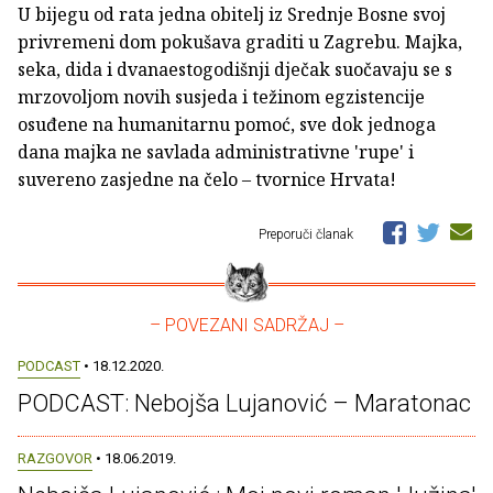
U bijegu od rata jedna obitelj iz Srednje Bosne svoj
privremeni dom pokušava graditi u Zagrebu. Majka,
seka, dida i dvanaestogodišnji dječak suočavaju se s
mrzovoljom novih susjeda i težinom egzistencije
osuđene na humanitarnu pomoć, sve dok jednoga
dana majka ne savlada administrativne 'rupe' i
suvereno zasjedne na čelo – tvornice Hrvata!
Preporuči članak
– POVEZANI SADRŽAJ –
PODCAST
• 18.12.2020.
PODCAST: Nebojša Lujanović – Maratonac
RAZGOVOR
• 18.06.2019.