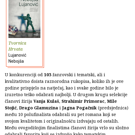
Tvornica
Hrvata
Lujanović
Nebojša
U konkurenciji od
103
žanrovski i tematski, ali i
kvalitativno doista raznorodna rukopisa, koliko ih je ove
godine prispjelo na natječaj, kao i svake godine bilo je
izuzetno teško odabrati najbolji. U drugom krugu selekcije
članovi žirija
Vanja Kulaš
,
Strahimir Primorac
,
Mile
Stojić
,
Drago Glamuzina
i
Jagna Pogačnik
(predsjednica)
među 10 polufinalista odabrali su pet romana koji se
svojom kvalitetom i originalnošću izdvajaju od ostalih.
Među ovogodišnjim finalistima članovi žirija vrlo su složno
odabrali favorita koji se izdvojio kako tematskim