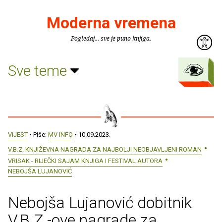
Moderna vremena
Pogledaj... sve je puno knjiga.
Sve teme
VIJEST
• Piše:
MV INFO
• 10.09.2023.
V.B.Z. KNJIŽEVNA NAGRADA ZA NAJBOLJI NEOBJAVLJENI ROMAN
VRISAK - RIJEČKI SAJAM KNJIGA I FESTIVAL AUTORA
NEBOJŠA LUJANOVIĆ
Nebojša Lujanović dobitnik
V.B.Z.-ove nagrade za