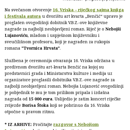
Na svečanom otvorenje
16. Vriska – riječkog sajma knjiga
i festivala autora
u dvorištu art kvarta „Benčić“ upravo je
proglašen ovogodišnji dobitnik V.B.Z.-ove književne
nagrade za najbolji neobjavljeni roman. Riječ je o
Nebojši
Lujanoviću
, mladom i uspješnom književniku i
sveučilišnom profesoru, koji je nagrađen za rukopis
romana
"Tvornica Hrvata"
.
Službena je ceremonija otvaranja 16. Vriska održana u
predivnom dvorištu art-kvarta Benčić na kojoj su
predstavnici grada i Ministarstva kulture i medija uz
organizatore proglasili dobitnika V.B.Z.-ove nagrade za
najbolji neobjavljeni roman. Nebojša Lujanović ovogodišnji
je pobjednik te mu je tom prilikom pripala i izdašna
nagrada od
15 000 eura
. Uslijedio je zatim koncert riječke
zvijezde
Borisa Štoka
koji se pobrinuo da 16. Vriska
otpočne u pravom ritmu.
* IZ ARHIVE:
Pročitajte
razgovor s Nebojšom