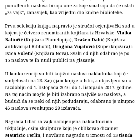
ponuđenih naslova biraju one za koje smatraju da će ostati
„za vajk“, zanavijek, kao vrijedni dio kućne biblioteke.
Prvu selekciju knjiga napravio je stručni ocjenjivački sud u
kojem je četvero renomiranih knjižara iz Hrvatske,
Vlatka
Balinčić
(Knjižara Planetopija),
Dražen Dabić
(Knjižara -
antikvarijat Bibliofil),
Dragana Vujatović
(Superknjižara) i
Ivica Vuletić
(Knjižara Nova). Svaki od njih odabrao je po
15 naslova te ih nudi publici na glasanje.
U konkurenciji su bili knjižni naslovi nakladnika koji će
sudjelovati na 23. Sa(n)jam knjige u Istri, a objavljeni su u
razdoblju od 1. listopada 2016. do 1. listopada 2017. godine.
Na taj način moglo je biti izabrano najviše 60 naslova, a
budući da se neki od njih podudaraju, odabrano je ukupno
43 naslova sveukupno 28 izdavača.
Nagrada
Libar za vajk namijenjena nakladnicima
uključuje, osim skulpture koju je oblikovao dizajner
Mauricio Ferlin
, i novčanu nagradu u iznosu od
15 tisuća