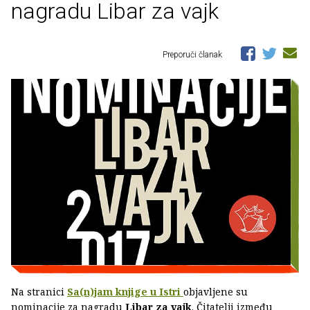
nagradu Libar za vajk
Preporuči članak
Na stranici
Sa(n)jam knjige u Istri
objavljene su
nominacije za nagradu
Libar za vajk
. Čitatelji između