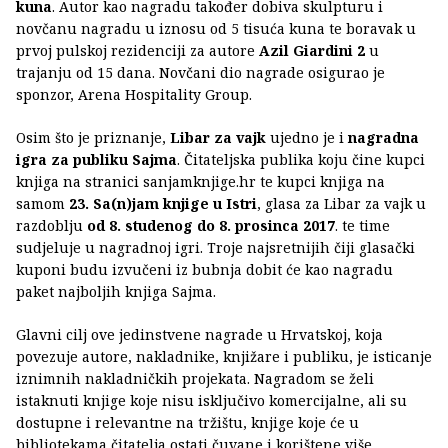
kuna
. Autor kao nagradu također dobiva skulpturu i
novčanu nagradu u iznosu od 5 tisuća kuna te boravak u
prvoj pulskoj rezidenciji za autore
Azil Giardini 2
u
trajanju od 15 dana. Novčani dio nagrade osigurao je
sponzor, Arena Hospitality Group.
Osim što je priznanje,
Libar za vajk
ujedno je i
nagradna
igra za publiku Sajma
. Čitateljska publika koju čine kupci
knjiga na stranici sanjamknjige.hr te kupci knjiga na
samom
23. Sa(n)jam knjige u Istri
, glasa za Libar za vajk u
razdoblju
od 8. studenog do 8. prosinca 2017
. te time
sudjeluje u nagradnoj igri. Troje najsretnijih čiji glasački
kuponi budu izvučeni iz bubnja dobit će kao nagradu
paket najboljih knjiga Sajma.
Glavni cilj ove jedinstvene nagrade u Hrvatskoj, koja
povezuje autore, nakladnike, knjižare i publiku, je isticanje
iznimnih nakladničkih projekata. Nagradom se želi
istaknuti knjige koje nisu isključivo komercijalne, ali su
dostupne i relevantne na tržištu, knjige koje će u
bibliotekama čitatelja ostati čuvane i korištene više