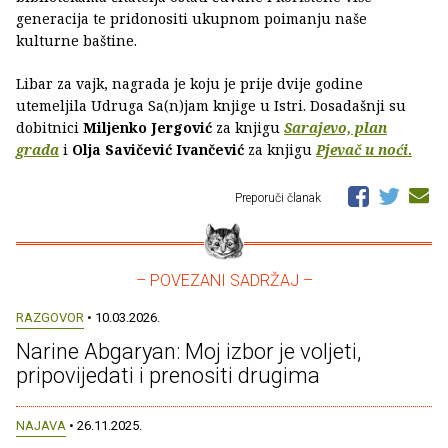
generacija te pridonositi ukupnom poimanju naše
kulturne baštine.
Libar za vajk, nagrada je koju je prije dvije godine
utemeljila Udruga Sa(n)jam knjige u Istri. Dosadašnji su
dobitnici
Miljenko Jergović
za knjigu
Sarajevo, plan
grada
i
Olja Savičević Ivančević
za knjigu
Pjevač u noći
.
Preporuči članak
– POVEZANI SADRŽAJ –
RAZGOVOR
• 10.03.2026.
Narine Abgaryan: Moj izbor je voljeti,
pripovijedati i prenositi drugima
NAJAVA
• 26.11.2025.