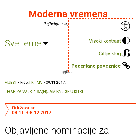
Moderna vremena
Pogledaj... sve je puno knjiga.
Sve teme
Visoki kontrast
Čitljiv slog
Podcrtane poveznice
VIJEST
• Piše:
I.P. - MV
• 09.11.2017.
LIBAR ZA VAJK
SA(N)JAM KNJIGE U ISTRI
Održava se
08.11.-08.12.2017.
Objavljene nominacije za