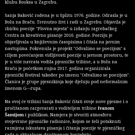
klubu Booksa u Zagrebu.
Sanja Baković rođena je u Splitu 1976. godine. Odrasla je u
Bolu na Braču. Trenutno živi i radi u Zagrebu. Objavila je
zbirku poezije "Plovna mjesta" u izdanju zagrebačkog
Centra za kreativno pisanje 2016. godine. Poeziju je
objavljivala u književnim časopisima i čitala na javnim
nastupima. Pokrenula je projekt "Odvalimo se poezijom" s
ciljem povećanjem vidljivosti poezije u javnom prostoru, te
je u više navrata vodila pjesničke tribine, a u Bolu na
Braču je početkom rujna 2017. godina organizirala
pjesnički festival također po imenu "Odvalimo se poezijom".
Članica je grupe pjesnikinja koje djeluju pod neformalnim
imenom G—rupa.
Na ovoj će tribini Sanja Baković čitati svoje nove pjesme i o
pročitanom razgovarati s voditeljem tribine
Ivanom
Šamijom
i publikom. Namjera je stvoriti atmosferu
svojevrsne pjesničke radionice, kojom se želi potaknuti
razmjena iskustava pisanja i čitanja poezije te pjesničkog
rada u aktualnom društvenom kontekstu.