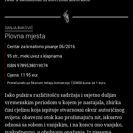
SANJA BAKOVIĆ
Plovna mjesta
Centar za kreativno pisanje 06/2016.
95 str., meki uvez s klapnama
ISBN 9789538019074
Cijena: 11.95 eur
Preračunato po fiksnom tečaju konverzije 7,53450 kuna za 1 euro
Iako pulsira različitošću sadržaja i osjetno duljim
vremenskim periodom u kojem je nastajala, zbirka
čini cjelinu koja ispituje stvarnosni okvir autoričinog
svijeta: obavezni otok kao prožimajuću nit, iskustvo
odnosa sa sobom i vanjskim, i na koncu ono vanjsko,
svakodnevno, u obuhvatu opažanja. Iz pjesama