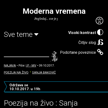
Moderna vremena
Pogledaj... sve je puno knjiga.
Sve teme
Visoki kontrast
Čitljiv slog
Podcrtane poveznice
NAJAVA
• Piše:
I.P. - MV
• 09.10.2017.
POEZIJA NA ŽIVO
SANJA BAKOVIĆ
Održava se
10.10.2017. u 19h
Poezija na živo : Sanja