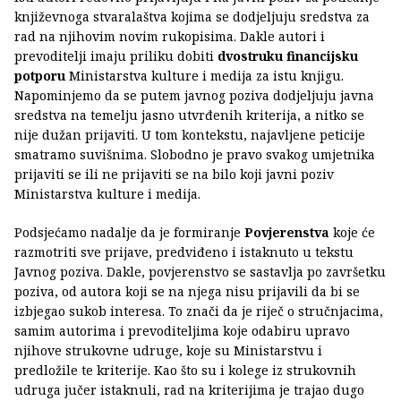
književnoga stvaralaštva kojima se dodjeljuju sredstva za
rad na njihovim novim rukopisima. Dakle autori i
prevoditelji imaju priliku dobiti
dvostruku financijsku
potporu
Ministarstva kulture i medija za istu knjigu.
Napominjemo da se putem javnog poziva dodjeljuju javna
sredstva na temelju jasno utvrđenih kriterija, a nitko se
nije dužan prijaviti. U tom kontekstu, najavljene peticije
smatramo suvišnima. Slobodno je pravo svakog umjetnika
prijaviti se ili ne prijaviti se na bilo koji javni poziv
Ministarstva kulture i medija.
Podsjećamo nadalje da je formiranje
Povjerenstva
koje će
razmotriti sve prijave, predviđeno i istaknuto u tekstu
Javnog poziva. Dakle, povjerenstvo se sastavlja po završetku
poziva, od autora koji se na njega nisu prijavili da bi se
izbjegao sukob interesa. To znači da je riječ o stručnjacima,
samim autorima i prevoditeljima koje odabiru upravo
njihove strukovne udruge, koje su Ministarstvu i
predložile te kriterije. Kao što su i kolege iz strukovnih
udruga jučer istaknuli, rad na kriterijima je trajao dugo