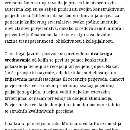
vremena što nas uvjerava da je proces bio otvoren svim
autorima koji su se željeli pridružiti svojim konstruktivnim
prijedlozima. Ističemo i da se kod vrednovanja prijava za
poticanje književnog stvaralaštva svake godine imenuju
novi članovi povjerenstva, dakako iz redova samih autora i
prevoditelja. Smatramo da se time osigurava dovoljna
razina transparentnosti, objektivnosti i kolegijalnosti.
Osim toga, Javnim pozivom su predviđena
dva kruga
vrednovanja
od kojih se prvi uz pomoć konkretnih
pokazatelja temelji na recepciji prijavljenog djela. Nakon
što će provjeriti nagrade, odjek kritike, sudjelovanja na
književnim manifestacijama ili recenzije prijevoda, članovi
povjerenstva će se nakon pročitanog svakog pojedinog
prijavljenog djela, u ocjeni voditi najvišim estetskim
kriterijima. Konačan prijedlog za dodjelu stimulacija,
Povjerenstvo će dakle donijeti na temelju bodovne tablice
te stručnih kvalitativnih procjena.
I na kraju, ponavljamo kako Ministarstvo kulture i medija
ne nameće, nego u suglasnosti sa strukom svake godine