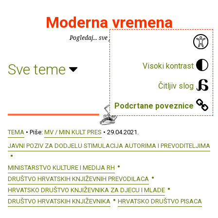
Moderna vremena
Pogledaj... sve je puno knjiga.
Sve teme
Visoki kontrast
Čitljiv slog
Podcrtane poveznice
TEMA
• Piše:
MV / MIN KULT PRES
• 29.04.2021.
JAVNI POZIV ZA DODJELU STIMULACIJA AUTORIMA I PREVODITELJIMA
MINISTARSTVO KULTURE I MEDIJA RH
DRUŠTVO HRVATSKIH KNJIŽEVNIH PREVODILACA
HRVATSKO DRUŠTVO KNJIŽEVNIKA ZA DJECU I MLADE
DRUŠTVO HRVATSKIH KNJIŽEVNIKA
HRVATSKO DRUŠTVO PISACA