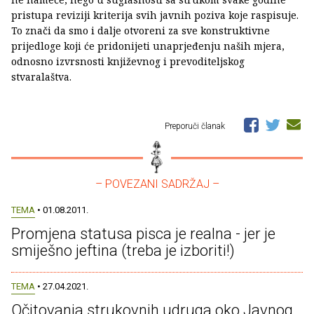
pristupa reviziji kriterija svih javnih poziva koje raspisuje.
To znači da smo i dalje otvoreni za sve konstruktivne
prijedloge koji će pridonijeti unaprjeđenju naših mjera,
odnosno izvrsnosti književnog i prevoditeljskog
stvaralaštva.
Preporuči članak
– POVEZANI SADRŽAJ –
TEMA
• 01.08.2011.
Promjena statusa pisca je realna - jer je
smiješno jeftina (treba je izboriti!)
TEMA
• 27.04.2021.
Očitovanja strukovnih udruga oko Javnog