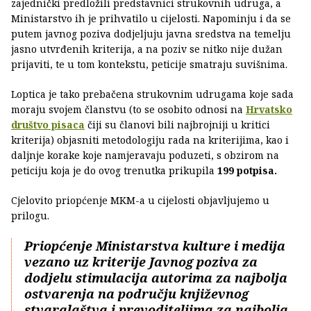
zajednički predložili predstavnici strukovnih udruga, a
Ministarstvo ih je prihvatilo u cijelosti. Napominju i da se
putem javnog poziva dodjeljuju javna sredstva na temelju
jasno utvrđenih kriterija, a na poziv se nitko nije dužan
prijaviti, te u tom kontekstu, peticije smatraju suvišnima.
Loptica je tako prebačena strukovnim udrugama koje sada
moraju svojem članstvu (to se osobito odnosi na
Hrvatsko
društvo pisaca
čiji su članovi bili najbrojniji u kritici
kriterija) objasniti metodologiju rada na kriterijima, kao i
daljnje korake koje namjeravaju poduzeti, s obzirom na
peticiju koja je do ovog trenutka prikupila
199 potpisa.
Cjelovito priopćenje MKM-a u cijelosti objavljujemo u
prilogu.
Priopćenje Ministarstva kulture i medija
vezano uz kriterije Javnog poziva za
dodjelu stimulacija autorima za najbolja
ostvarenja na području književnog
stvaralaštva i prevoditeljima za najbolja