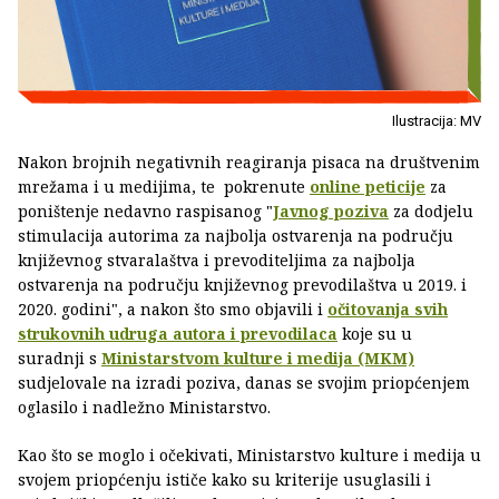
Ilustracija: MV
Nakon brojnih negativnih reagiranja pisaca na društvenim
mrežama i u medijima, te pokrenute
online peticije
za
poništenje nedavno raspisanog "
Javnog poziva
za dodjelu
stimulacija autorima za najbolja ostvarenja na području
književnog stvaralaštva i prevoditeljima za najbolja
ostvarenja na području književnog prevodilaštva u 2019. i
2020. godini", a nakon što smo objavili i
očitovanja svih
strukovnih udruga autora i prevodilaca
koje su u
suradnji s
Ministarstvom kulture i medija (MKM)
sudjelovale na izradi poziva, danas se svojim priopćenjem
oglasilo i nadležno Ministarstvo.
Kao što se moglo i očekivati, Ministarstvo kulture i medija u
svojem priopćenju ističe kako su kriterije usuglasili i