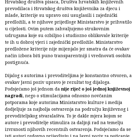
Hrvatskog društva pisaca, Društva hrvatskih književnih
prevodilaca i Hrvatskog društva književnika za djecu i
mlade, kriterije su upravo oni usuglasili i zajednički
predložili, a te njihove prijedloge Ministarstvo je prihvatilo
u cijelosti. Ovim putem zahvaljujemo strukovnim
udrugama koje su ozbiljno i studiozno oblikovale kriterije
te ih u dobroj vjeri i zajednički predložile. Ministarstvo
predložene kriterije nije mijenjalo jer smatra da će ovakav
način izbora biti puno transparentniji i vrednovati osobita
postignuća.
Dijalog s autorima i prevoditeljima je konstantno otvoren, a
ovakav Javni poziv upravo je rezultat tog dijaloga.
Podsjećamo još jednom da
nije riječ o još jednoj književnoj
nagradi
, nego o stimulacijama odnosno novčanim
potporama koje autorima Ministarstvo kulture i medija
dodjeljuje za najbolja ostvarenja na području književnog i
prevoditeljskog stvaralaštva. To je dakle mjera kojom se
autore i prevoditelje stimulira za daljnji rad na temelju
izvrsnosti njihovih recentnih ostvarenja. Podsjećamo da se
isti autori redovno prijavljuju i na Javni poziv za poticanje