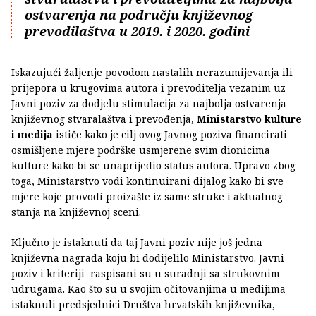
ostvarenja na području književnog
prevodilaštva u 2019. i 2020. godini
Iskazujući žaljenje povodom nastalih nerazumijevanja ili
prijepora u krugovima autora i prevoditelja vezanim uz
Javni poziv za dodjelu stimulacija za najbolja ostvarenja
književnog stvaralaštva i prevođenja,
Ministarstvo kulture
i medija
ističe kako je cilj ovog Javnog poziva financirati
osmišljene mjere podrške usmjerene svim dionicima
kulture kako bi se unaprijedio status autora. Upravo zbog
toga, Ministarstvo vodi kontinuirani dijalog kako bi sve
mjere koje provodi proizašle iz same struke i aktualnog
stanja na književnoj sceni.
Ključno je istaknuti da taj Javni poziv nije još jedna
književna nagrada koju bi dodijelilo Ministarstvo. Javni
poziv i kriteriji raspisani su u suradnji sa strukovnim
udrugama. Kao što su u svojim očitovanjima u medijima
istaknuli predsjednici Društva hrvatskih književnika,