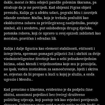
dakle, morat će Miu odsjeći pandže golemim škarama, pa
strahuje da je ne povrijedi. Kad obijesni Pigras objavi
presudu, Kalija ga u afektu udari, pograbi Miu i zauvijek
odande nestane. Mačka, koja je trebala poslužiti kao
ekskluzivna zabava za privilegiranog nasljednika, postaje
simbol, ali i sredstvo, put oslobođenja drugog dječaka,
potomka robova, koji će upravo u ovoj epizodi zablistati kao
moralan, pravičan i odvažan lik.
Kalija i dalje figurira kao element stabilnosti, etičnosti i
integriteta, spreman pomagati piljarici Zoi i skrbiti za dvije
visokointeligentne životinje kao o sebi jednakovrijednim
bićima, odan Mendi i vrijednostima koje mu je prenijela,
no ipak, vođen instinktom za samoočuvanje, bježi i skriva
se, svjestan da bi propao u kući u kojoj je služio, a onda
ugrozio i Mendu...
Kad govorimo o likovima, evidentno je da podjelu čine
obični, anonimni pojedinci bez (većeg) društveno
političkog utjecaja, koji postoje tek kao svjedoci povijesnih
zbivanja. Dobivamo stoga uvid u male priče 'malih ljudi', u