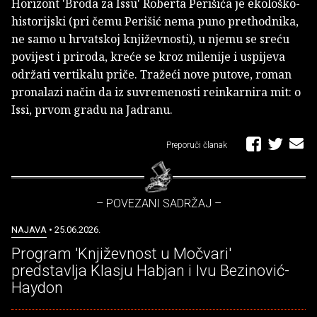
Horizont 'Broda za Issu' Roberta Perišića je ekološko-
historijski (pri čemu Perišić nema puno prethodnika,
ne samo u hrvatskoj književnosti), u njemu se sreću
povijest i priroda, kreće se kroz milenije i uspijeva
održati vertikalu priče. Tražeći nove putove, roman
pronalazi način da iz suvremenosti reinkarnira mit: o
Issi, prvom gradu na Jadranu.
Preporuči članak
– POVEZANI SADRŽAJ –
NAJAVA
• 25.06.2026.
Program 'Književnost u Močvari'
predstavlja Klasju Habjan i Ivu Bezinović-
Haydon