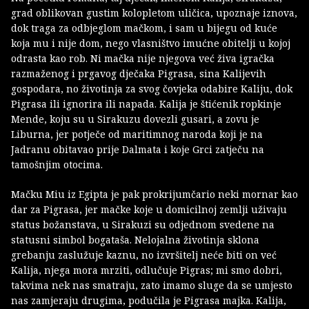
grad oblikovan gustim kolopletom uličica, upoznaje iznova,
dok traga za odbjeglom mačkom, i sam u bijegu od kuće
koja mu i nije dom, nego vlasništvo imućne obitelji u kojoj
odrasta kao rob. Ni mačka nije njegova već živa igračka
razmaženog i prgavog dječaka Pigrasa, sina Kalijevih
gospodara, no životinja za svog čovjeka odabire Kaliju, dok
Pigrasa ili ignorira ili napada. Kalija je štićenik ropkinje
Mende, koju su u Sirakuzu dovezli gusari, a zovu je
Liburna, jer potječe od maritimnog naroda koji je na
Jadranu obitavao prije Dalmata i koje Grci zatječu na
tamošnjim otocima.
Mačku Miu iz Egipta je pak prokrijumčario neki mornar kao
dar za Pigrasa, jer mačke koje u domicilnoj zemlji uživaju
status božanstava, u Sirakuzi su odjednom svedene na
statusni simbol bogataša. Nelojalna životinja sklona
grebanju zaslužuje kaznu, no izvršitelj neće biti on već
Kalija, njega mora mrziti, odlučuje Pigras; mi smo dobri,
takvima nek nas smatraju, zato imamo sluge da se umjesto
nas zamjeraju drugima, podučila je Pigrasa majka. Kalija,