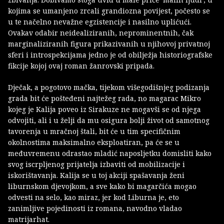
kojima se umanjeno zrcali grandiozna povijest, počesto se
u te načelno nevažne egzistencije i nasilno uplićući.
Ovakav odabir neidealiziranih, neprominentnih, čak
marginaliziranih figura prikazivanih u njihovoj privatnoj
sferi i introspekcijama jedno je od obilježja historiografske
fikcije kojoj ovaj roman žanrovski pripada.
Dječak, a pogotovo mačka, tijekom višegodišnjeg podizanja
grada bit će pošteđeni najtežeg rada, no magarac Mikro
kojeg je Kalija poveo iz Sirakuze ne mogavši se od njega
odvojiti, ali i u želji da mu osigura bolji život od samotnog
tavorenja u mračnoj štali, bit će u tim specifičnim
okolnostima maksimalno eksploatiran, pa će se u
međuvremenu odrastao mladić naposljetku domisliti kako
svog iscrpljenog prijatelja izbaviti od mobilizacije i
iskorištavanja. Kalija se u toj akciji spašavanja ženi
liburnskom djevojkom, a sve kako bi magarčića mogao
odvesti na selo, kao miraz, jer kod Liburna je, eto
zanimljive pojedinosti iz romana, navodno vladao
matrijarhat.