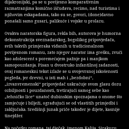
dijakronijski, pa se u povijesno komparativnim
razmatranjima komično iščuđava, recimo, nad turistima i
njihovim eskapadama, tako su se, govori, (done)davno
ponašali samo gusari, palikuće i vojske u prolazu.
Ovakva naratorska figura, rekla bih, autorova je humorna
dekonstrukcija sveznadarskog, bogolikog pripovjedača,
svih takvih primjeraka viđanih u tradicionalnom
povijesnom romanu, zato njegov narator ima grešku, zvuči
kao adolescent s poremećajem pažnje pa i manjkom
samopouzdanja. Pisan u dvostruko infantilnoj zadanosti,
ovaj romaneskni tekst izlaže se u svojevrsnoj iskošenosti
pogleda, jer drevni, u isti mah i „bezdobni“,
„izvanvremenski“ pripovjedač uskraćuje svom glasu dozu
ozbiljnosti i pouzdanosti, tretirajući samog sebe kao
„tehničko lice“ unatoč dubinskim spoznajama o onome što
zamjećuje i bilježi, ograđujući se od vlastitih primjedbi i
zaključaka. Središnji junak priče također je dijete, kasnije
tinejdžer.
Na početku romana, taj dječak, imenom Kalija, Sirakuzu,