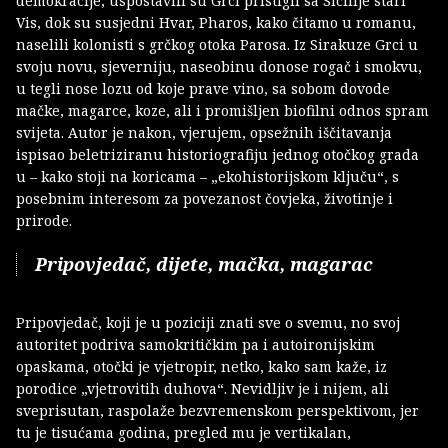
demokracije, uspostavili su Grci pristigli sa Sicilije stari
Vis, dok su susjedni Hvar, Pharos, kako čitamo u romanu,
naselili kolonisti s grčkog otoka Parosa. Iz Sirakuze Grci u
svoju novu, sjeverniju, naseobinu donose rogač i smokvu,
u tegli nose lozu od koje prave vino, sa sobom dovode
mačke, magarce, koze, ali i promišljen biofilni odnos spram
svijeta. Autor je nakon, vjerujem, opsežnih iščitavanja
ispisao beletriziranu historiografiju jednog otočkog grada
u – kako stoji na koricama – „ekohistorijskom ključu“, s
posebnim interesom za povezanost čovjeka, životinje i
prirode.
Pripovjedač, dijete, mačka, magarac
Pripovjedač, koji je u poziciji znati sve o svemu, no svoj
autoritet podriva samokritičkim pa i autoironijskim
opaskama, otočki je vjetropir, netko, kako sam kaže, iz
porodice „vjetrovitih duhova“. Nevidljiv je i nijem, ali
sveprisutan, raspolaže bezvremenskom perspektivom, jer
tu je tisućama godina, pregled mu je vertikalan,