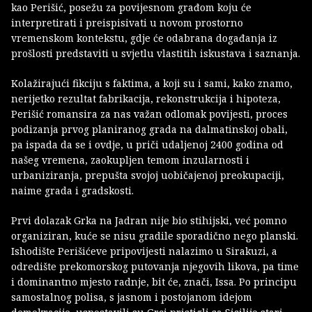
kao Perišić, posežu za povijesnom građom koju će
interpretirati i preispisivati u novom prostorno
vremenskom kontekstu, gdje će odabrana događanja iz
prošlosti predstaviti u svjetlu vlastitih iskustava i saznanja.
Kolažirajući fikciju s faktima, a koji su i sami, kako znamo,
nerijetko rezultat fabrikacija, rekonstrukcija i hipoteza,
Perišić romansira za nas važan odlomak povijesti, proces
podizanja prvog planiranog grada na dalmatinskoj obali,
pa ispada da se i ovdje, u priči udaljenoj 2400 godina od
našeg vremena, zaokupljen temom inzularnosti i
urbaniziranja, prepušta svojoj uobičajenoj preokupaciji,
naime grada i gradskosti.
Prvi dolazak Grka na Jadran nije bio stihijski, već pomno
organiziran, kuće se nisu gradile sporadično nego planski.
Ishodište Perišićeve pripovijesti nalazimo u Sirakuzi, a
odredište prekomorskog putovanja njegovih likova, pa time
i dominantno mjesto radnje, bit će, znači, Issa. Po principu
samostalnog polisa, s jasnom i postojanom idejom