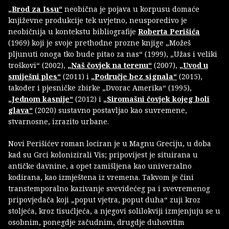
„Brod za Issu“
neobična je pojava u korpusu domaće
književne produkcije tek uvjetno, neusporedivo je
neobičnija u kontekstu bibliografije
Roberta Perišića
(1969) koji je svoje prethodne prozne knjige „Možeš
pljunuti onoga tko bude pitao za nas“ (1999), „Užas i veliki
troškovi“ (2002),
„Naš čovjek na terenu“
(2007),
„Uvod u
smiješni ples“
(2011) i
„Područje bez signala“
(2015),
također i pjesničke zbirke „Dvorac Amerika“ (1995),
„Jednom kasnije“
(2012) i
„Siromašni čovjek kojeg boli
glava“
(2020) sustavno postavljao kao suvremene,
stvarnosne, izrazito urbane.
Novi Perišićev roman lociran je u Magnu Greciju, u doba
kad su Grci kolonizirali Vis; pripovijest je situirana u
antičke davnine, a opet zamišljena kao univerzalno
kodirana, kao izmještena iz vremena. Takvom je čini
transtemporalno kazivanje svevidećeg pa i svevremenog
pripovjedača koji „poput vjetra, poput duha“ zuji kroz
stoljeća, kroz tisućljeća, a njegovi solilokviji izmjenjuju se u
osobnim, ponegdje začudnim, drugdje duhovitim