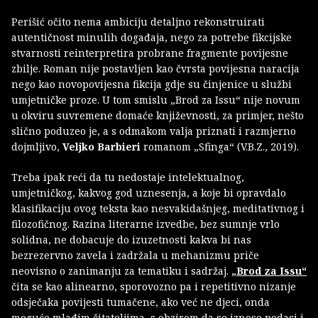
Perišić očito nema ambiciju detaljno rekonstruirati
autentičnost minulih događaja, nego za potrebe fikcijske
stvarnosti reinterpretira probrane fragmente povijesne
zbilje. Roman nije postavljen kao čvrsta povijesna naracija
nego kao novopovijesna fikcija gdje su činjenice u službi
umjetničke proze. U tom smislu „Brod za Issu“ nije novum
u okviru suvremene domaće književnosti, za primjer, nešto
slično poduzeo je, a s odmakom valja priznati i razmjerno
dojmljivo,
Veljko Barbieri
romanom „Sfinga“ (V.B.Z., 2019).
Treba ipak reći da tu nedostaje intelektualnog,
umjetničkog, kakvog god uznesenja, a koje bi opravdalo
klasifikaciju ovog teksta kao nesvakidašnjeg, meditativnog i
filozofičnog. Razina literarne izvedbe, bez sumnje vrlo
solidna, ne dobacuje do izuzetnosti kakva bi nas
bezrezervno zavela i zadržala u mehanizmu priče
neovisno o zanimanju za tematiku i sadržaj.
„Brod za Issu“
čita se kao alinearno, sporovozno pa i repetitivno nizanje
odsječaka povijesti tumačene, ako već ne djeci, onda
moguće mlađim čitateljima, s obzirom da se iznose podaci i