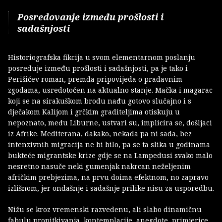
Posredovanje između prošlosti i
sadašnjosti
Historiografska fikcija u svom elementarnom poslanju
posreduje između prošlosti i sadašnjosti, pa je tako i
Perišićev roman, premda pripovijeda o pradavnim
zgodama, usredotočen na aktualno stanje. Mačka i magarac
koji se na sirakuškom brodu nađu gotovo slučajno i s
dječakom Kalijom i grčkim graditeljima otiskuju u
nepoznato, među Liburne, ustvari su, implicira se, došljaci
iz Afrike. Mediterana, dakako, nekada pa ni sada, bez
intenzivnih migracija ne bi bilo, pa se ta slika u godinama
bukteće migrantske krize gdje se na Lampedusi svako malo
nesretno nasuče neki gumenjak nakrcan neželjenim
afričkim prebjezima, na prvu doima efektnom, no zapravo
izlišnom, jer ondašnje i sadašnje prilike nisu za usporedbu.
Nižu se kroz vremenski razvedenu, ali slabo dinamičnu
fabulu propitkivanja, kontemplacije, anegdote, primjerice,