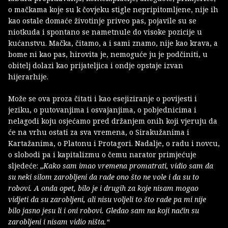
o mačkama koje su k čovjeku stigle nepripitomljene, nije ih
kao ostale domaće životinje priveo pas, pojavile su se
niotkuda i spontano se nametnule do visoke pozicije u
kućanstvu. Mačka, čitamo, a i sami znamo, nije kao krava, a
bome ni kao pas, hirovita je, nemoguće ju je podčiniti, u
obitelj dolazi kao prijateljica i ondje opstaje izvan
hijerarhije.
Može se ova proza čitati i kao esejiziranje o povijesti i
jeziku, o putovanjima i osvajanjima, o pobjednicima i
nelagodi koju osjećamo pred držanjem onih koji vjeruju da
će na vrhu ostati za sva vremena, o Sirakužanima i
Kartažanima, o Platonu i Protagori. Nadalje, o radu i novcu,
o slobodi pa i kapitalizmu o čemu narator primjećuje
sljedeće:
„Kako sam imao vremena promatrati, vidio sam da
su neki silom zarobljeni da rade ono što ne vole i da su to
robovi. A onda opet, bilo je i drugih za koje nisam mogao
vidjeti da su zarobljeni, ali nisu voljeli to što rade pa mi nije
bilo jasno jesu li i oni robovi. Gledao sam na koji način su
zarobljeni i nisam vidio ništa.“