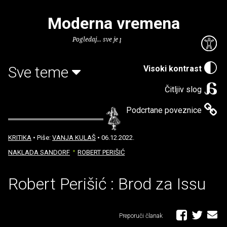
Moderna vremena
Pogledaj... sve je puno knjiga.
Sve teme
Visoki kontrast
Čitljiv slog
Podcrtane poveznice
KRITIKA
• Piše:
VANJA KULAŠ
• 06.12.2022.
NAKLADA SANDORF
ROBERT PERIŠIĆ
Robert Perišić : Brod za Issu
Preporuči članak