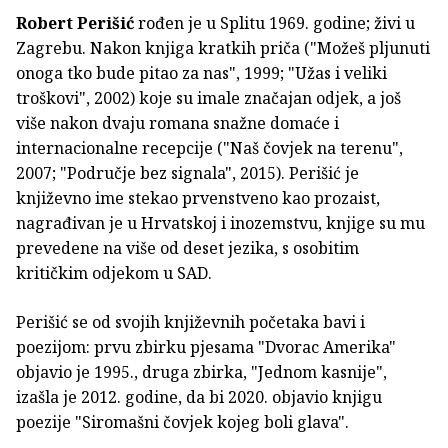
Robert Perišić
rođen je u Splitu 1969. godine; živi u
Zagrebu. Nakon knjiga kratkih priča ("Možeš pljunuti
onoga tko bude pitao za nas", 1999; "Užas i veliki
troškovi", 2002) koje su imale značajan odjek, a još
više nakon dvaju romana snažne domaće i
internacionalne recepcije ("Naš čovjek na terenu",
2007; "Područje bez signala", 2015). Perišić je
književno ime stekao prvenstveno kao prozaist,
nagrađivan je u Hrvatskoj i inozemstvu, knjige su mu
prevedene na više od deset jezika, s osobitim
kritičkim odjekom u SAD.
Perišić se od svojih književnih početaka bavi i
poezijom: prvu zbirku pjesama "Dvorac Amerika"
objavio je 1995., druga zbirka, "Jednom kasnije",
izašla je 2012. godine, da bi 2020. objavio knjigu
poezije "Siromašni čovjek kojeg boli glava".