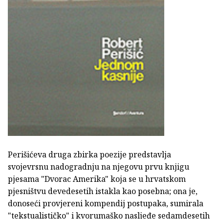
Perišićeva druga zbirka poezije predstavlja
svojevrsnu nadogradnju na njegovu prvu knjigu
pjesama "Dvorac Amerika" koja se u hrvatskom
pjesništvu devedesetih istakla kao posebna; ona je,
donoseći provjereni kompendij postupaka, sumirala
"tekstualističko" i kvorumaško nasljeđe sedamdesetih