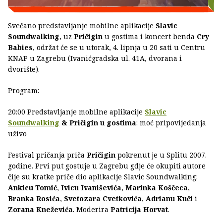
Svečano predstavljanje mobilne aplikacije
Slavic
Soundwalking
, uz
Pričigin
u gostima i koncert benda
Cry
Babies
, održat će se u utorak, 4. lipnja u 20 sati u Centru
KNAP u Zagrebu (Ivanićgradska ul. 41A, dvorana i
dvorište).
Program:
20:00 Predstavljanje mobilne aplikacije
Slavic
Soundwalking
& Pričigin u gostima
: moć pripovijedanja
uživo
Festival pričanja priča
Pričigin
pokrenut je u Splitu 2007.
godine. Prvi put gostuje u Zagrebu gdje će okupiti autore
čije su kratke priče dio aplikacije Slavic Soundwalking:
Ankicu Tomić
,
Ivicu Ivaniševića
,
Marinka Koščeca
,
Branka Rosića
,
Svetozara Cvetkovića
,
Adrianu Kuči
i
Zorana Kneževića
. Moderira
Patricija Horvat
.