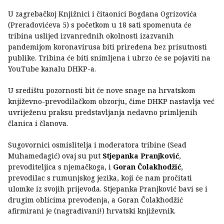
U zagrebačkoj Knjižnici i čitaonici Bogdana Ogrizovića
(Preradovićeva 5) s početkom u 18 sati spomenuta će
tribina uslijed izvanrednih okolnosti izazvanih
pandemijom koronavirusa biti priređena bez prisutnosti
publike. Tribina će biti snimljena i ubrzo će se pojaviti na
YouTube kanalu DHKP-a.
U središtu pozornosti bit će nove snage na hrvatskom
književno-prevodilačkom obzorju, čime DHKP nastavlja već
uvriježenu praksu predstavljanja nedavno primljenih
članica i članova.
Sugovornici osmislitelja i moderatora tribine (Sead
Muhamedagić) ovaj su put
Stjepanka Pranjković
,
prevoditeljica s njemačkoga, i
Goran Čolakhodžić
,
prevodilac s rumunjskog jezika, koji će nam pročitati
ulomke iz svojih prijevoda. Stjepanka Pranjković bavi se i
drugim oblicima prevođenja, a Goran Čolakhodžić
afirmirani je (nagrađivani!) hrvatski književnik.