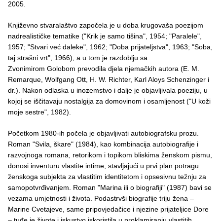
2005.
Književno stvaralaštvo započela je u doba krugovaša poezijom
nadrealističke tematike ("Krik je samo tišina", 1954; "Paralele",
1957; "Stvari već daleke", 1962; "Doba prijateljstva", 1963; "Soba,
taj strašni vrt", 1966), a u tom je razdoblju sa
Zvonimirom Golobom prevodila djela njemačkih autora (E. M.
Remarque, Wolfgang Ott, H. W. Richter, Karl Aloys Schenzinger i
dr.). Nakon odlaska u inozemstvo i dalje je objavljivala poeziju, u
kojoj se iščitavaju nostalgija za domovinom i osamljenost ("U koži
moje sestre", 1982).
Početkom 1980-ih počela je objavljivati autobiografsku prozu.
Roman "Svila, škare" (1984), kao kombinacija autobiografije i
razvojnoga romana, retorikom i topikom bliskima ženskom pismu,
donosi inventuru vlastite intime, stavljajući u prvi plan potragu
ženskoga subjekta za vlastitim identitetom i opsesivnu težnju za
samopotvrđivanjem. Roman "Marina ili o biografiji" (1987) bavi se
vezama umjetnosti i života. Podastrvši biografije triju žena –
Marine Cvetajeve, same pripovjedačice i njezine prijateljice Dore
– tuđe je živote i iskustvo iskoristila u proklamiranju vlastitih,