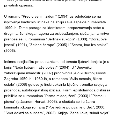
privatnih opsesija.
U romanu "Pred crvenim zidom" (1994) usredotočuje se na
ispitivanje kaotičnih učinaka na zbilju i sve aspekte humaniteta
1990-ih. Teme potrage za identitetom, prepoznavanja sebe u
drugima, ženskoga nagona za oslobađanjem, sjećanja na mrtve
prenose se i u romanima "Berlinski rukopis" (1988), "Dora, ove
jeseni" (1991), "Zelene čarape" (2005) i "Sestra, kao iza stakla"
(2006).
Intimnu esejističku prozu sazdanu od temata ljubavi donijela je u
knjizi "Naše ljubavi, naše bolesti" (2004). U "Dnevniku
zaboravljene mladosti" (2007) progovorila je o kulturnoj živosti
Zagreba 1950-ih i 1960-ih, a romanom "Svila nestala, škare
ostale" (2008) gotovo je lirski uokvirila ključne trenutke svojega
proznoga, autobiografskog izričaja. Formi epistolarnoga diskursa
približila se u romanima "Pisma mladoj ženi" (2003) i "Pismo u
pismu" (s Jasnom Horvat, 2008), a okušala se i u žanru
kriminalističkoga romana ("Posljednje putovanje u Beč", 2000;
"Smrt dolazi sa suncem", 2002). Knjiga "Žene i ovaj suludi svijet"