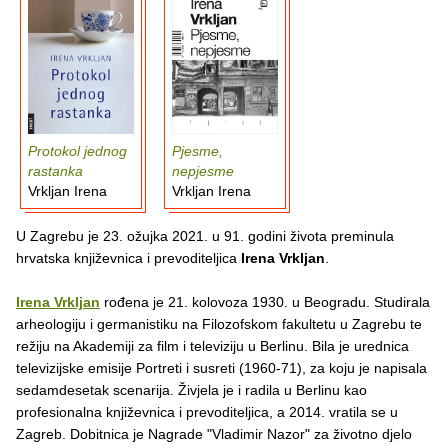
Protokol jednog
Pjesme,
rastanka
nepjesme
Vrkljan Irena
Vrkljan Irena
U Zagrebu je 23. ožujka 2021. u 91. godini života preminula
hrvatska književnica i prevoditeljica
Irena Vrkljan
.
Irena Vrkljan
rođena je 21. kolovoza 1930. u Beogradu. Studirala
arheologiju i germanistiku na Filozofskom fakultetu u Zagrebu te
režiju na Akademiji za film i televiziju u Berlinu. Bila je urednica
televizijske emisije Portreti i susreti (1960-71), za koju je napisala
sedamdesetak scenarija. Živjela je i radila u Berlinu kao
profesionalna književnica i prevoditeljica, a 2014. vratila se u
Zagreb. Dobitnica je Nagrade "Vladimir Nazor" za životno djelo