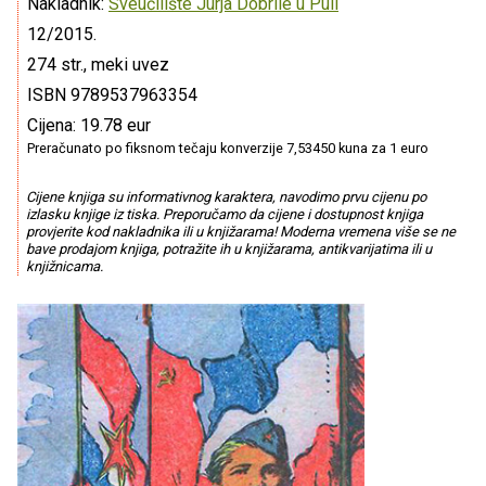
Nakladnik:
Sveučilište Jurja Dobrile u Puli
12/2015.
274 str., meki uvez
ISBN 9789537963354
Cijena: 19.78 eur
Preračunato po fiksnom tečaju konverzije 7,53450 kuna za 1 euro
Cijene knjiga su informativnog karaktera, navodimo prvu cijenu po
izlasku knjige iz tiska. Preporučamo da cijene i dostupnost knjiga
provjerite kod nakladnika ili u knjižarama! Moderna vremena više se ne
bave prodajom knjiga, potražite ih u knjižarama, antikvarijatima ili u
knjižnicama.