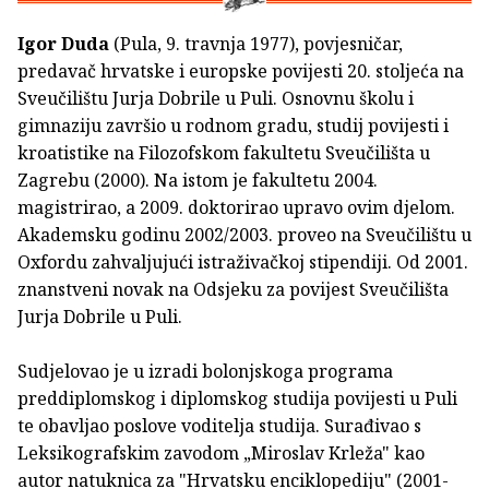
Igor Duda
(Pula, 9. travnja 1977), povjesničar,
predavač hrvatske i europske povijesti 20. stoljeća na
Sveučilištu Jurja Dobrile u Puli. Osnovnu školu i
gimnaziju završio u rodnom gradu, studij povijesti i
kroatistike na Filozofskom fakultetu Sveučilišta u
Zagrebu (2000). Na istom je fakultetu 2004.
magistrirao, a 2009. doktorirao upravo ovim djelom.
Akademsku godinu 2002/2003. proveo na Sveučilištu u
Oxfordu zahvaljujući istraživačkoj stipendiji. Od 2001.
znanstveni novak na Odsjeku za povijest Sveučilišta
Jurja Dobrile u Puli.
Sudjelovao je u izradi bolonjskoga programa
preddiplomskog i diplomskog studija povijesti u Puli
te obavljao poslove voditelja studija. Surađivao s
Leksikografskim zavodom „Miroslav Krleža" kao
autor natuknica za "Hrvatsku enciklopediju" (2001-