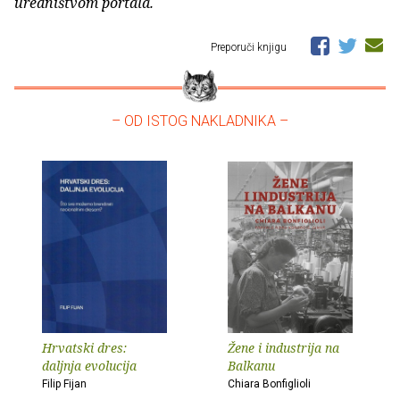
uredništvom portala.
Preporuči knjigu
– OD ISTOG NAKLADNIKA –
Hrvatski dres:
Žene i industrija na
daljnja evolucija
Balkanu
Filip Fijan
Chiara Bonfiglioli