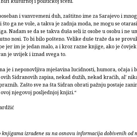
iH kulturnoj i političkoj sceni.
poseban i vanvremeni duh, zaštitno ime za Sarajevo i mnog
i što ga ne vole, a takva je zadnja moda, ne mogu se otarasi
ga. Nadam se da se takva duša seli iz osobe u osobu i ne u
nutno nosi. To bi bilo pošteno. Velike duše traže da se prov
e jer im je jedan malo, a i kroz razne knjige, ako je čovjek
ran je uvijek i iznad svega to.
 je i neponovljiva mješavina lucidnosti, humora, očaja i b
z ovih Sidranovih zapisa, nekad dužih, nekad kraćih, al' nik
praznih. Zašto sve na šta Sidran obrati pažnju postaje zani
 ovoj njegovoj posljednjoj knjizi.“
ardžić
o knjigama izrađene su na osnovu informacija dobivenih od 