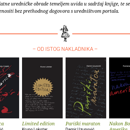
atne uredničke obrade temeljem uvida u sadržaj knjige, te s
enositi bez prethodnog dogovora s uredništvom portala.
– OD ISTOG NAKLADNIKA –
ca
Limited edition
Pariški maraton
Nakon Bo
Amerika
ić
Kruno Lokotar
Damir Uzunović