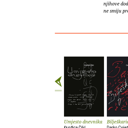
njihove dod
ne smiju pr
Umjesto dnevnika
Bilješkari
Đurđica Čilić
Darko Cvijet