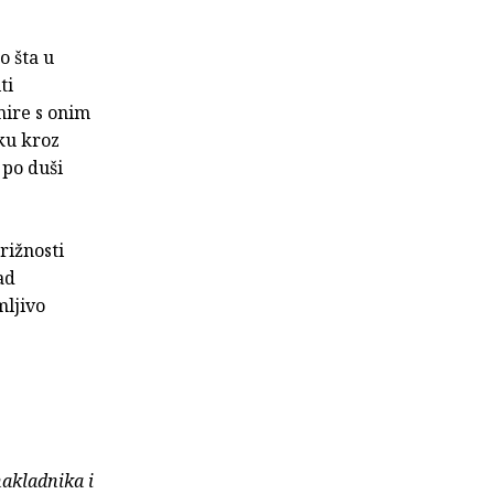
o šta u
ti
mire s onim
uku kroz
 po duši
rižnosti
ad
mljivo
nakladnika i