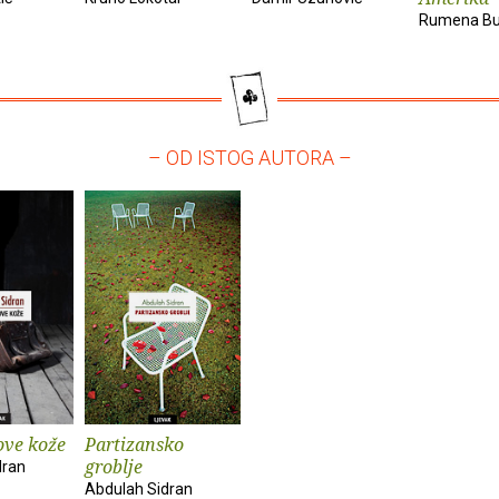
Rumena Bu
– OD ISTOG AUTORA –
ove kože
Partizansko
groblje
dran
Abdulah Sidran