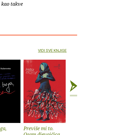
e kao takve
VIDI SVE KNJIGE
ga,
Previše mi to.
Listopadi
Bijeg iz t
Osam djevojčica
Refik Ličina
Luca Kozin