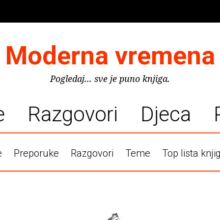
Moderna vremena
Pogledaj... sve je puno knjiga.
e
Razgovori
Djeca
e
Preporuke
Razgovori
Teme
Top lista knji