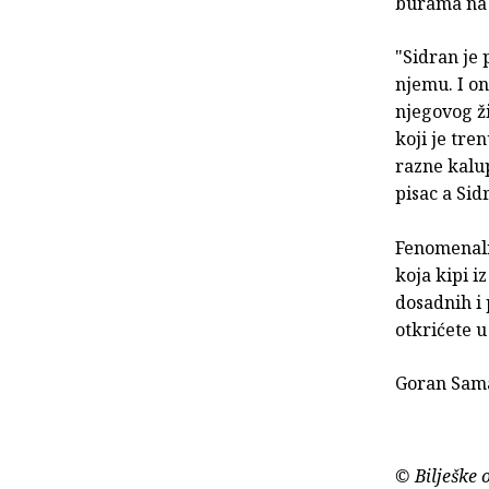
burama na B
"Sidran je 
njemu. I on
njegovog ži
koji je tre
razne kalup
pisac a Sid
Fenomenalna
koja kipi i
dosadnih i 
otkrićete u
Goran Sam
© Bilješke 