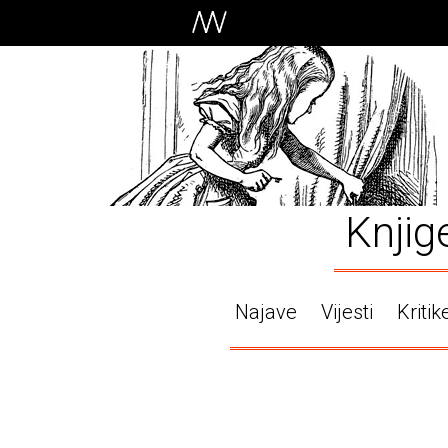
Knjig
Najave
Vijesti
Kritik