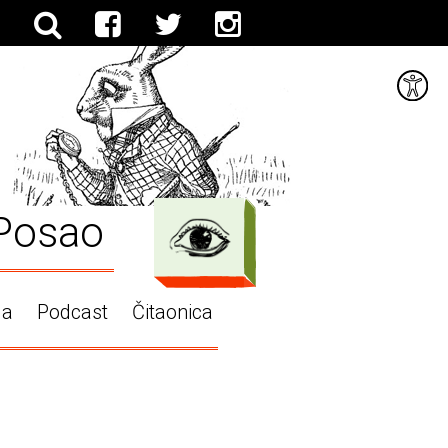
Posao
ga
Podcast
Čitaonica