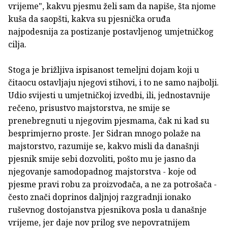
vrijeme", kakvu pjesmu želi sam da napiše, šta njome
kuša da saopšti, kakva su pjesnička oruđa
najpodesnija za postizanje postavljenog umjetničkog
cilja.
Stoga je brižljiva ispisanost temeljni dojam koji u
čitaocu ostavljaju njegovi stihovi, i to ne samo najbolji.
Udio svijesti u umjetničkoj izvedbi, ili, jednostavnije
rečeno, prisustvo majstorstva, ne smije se
prenebregnuti u njegovim pjesmama, čak ni kad su
besprimjerno proste. Jer Sidran mnogo polaže na
majstorstvo, razumije se, kakvo misli da današnji
pjesnik smije sebi dozvoliti, pošto mu je jasno da
njegovanje samodopadnog majstorstva - koje od
pjesme pravi robu za proizvođača, a ne za potrošača -
često znači doprinos daljnjoj razgradnji ionako
ruševnog dostojanstva pjesnikova posla u današnje
vrijeme, jer daje nov prilog sve nepovratnijem