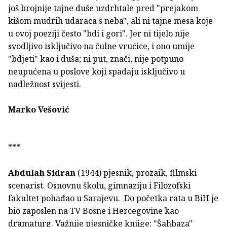
još brojnije tajne duše uzdrhtale pred "prejakom
kišom mudrih udaraca s neba", ali ni tajne mesa koje
u ovoj poeziji često "bdi i gori". Jer ni tijelo nije
svodljivo isključivo na čulne vrućice, i ono umije
"bdjeti" kao i duša; ni put, znači, nije potpuno
neupućena u poslove koji spadaju isključivo u
nadležnost svijesti.
Marko Vešović
***
Abdulah Sidran
(1944) pjesnik, prozaik, filmski
scenarist. Osnovnu školu, gimnaziju i Filozofski
fakultet pohađao u Sarajevu. Do početka rata u BiH je
bio zaposlen na TV Bosne i Hercegovine kao
dramaturg. Važnije pjesničke knjige: "Šahbaza"