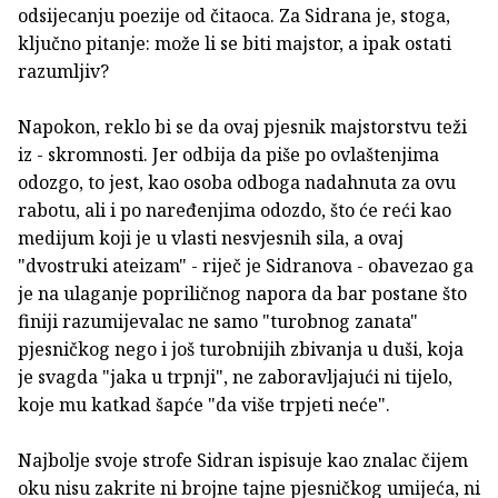
odsijecanju poezije od čitaoca. Za Sidrana je, stoga,
ključno pitanje: može li se biti majstor, a ipak ostati
razumljiv?
Napokon, reklo bi se da ovaj pjesnik majstorstvu teži
iz - skromnosti. Jer odbija da piše po ovlaštenjima
odozgo, to jest, kao osoba odboga nadahnuta za ovu
rabotu, ali i po naređenjima odozdo, što će reći kao
medijum koji je u vlasti nesvjesnih sila, a ovaj
"dvostruki ateizam" - riječ je Sidranova - obavezao ga
je na ulaganje popriličnog napora da bar postane što
finiji razumijevalac ne samo "turobnog zanata"
pjesničkog nego i još turobnijih zbivanja u duši, koja
je svagda "jaka u trpnji", ne zaboravljajući ni tijelo,
koje mu katkad šapće "da više trpjeti neće".
Najbolje svoje strofe Sidran ispisuje kao znalac čijem
oku nisu zakrite ni brojne tajne pjesničkog umijeća, ni