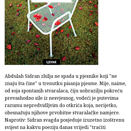
Abdulah Sidran zbilja ne spada u pjesnike koji "ne
znaju šta čine" u trenutku pisanja pjesme. Nije, naime,
od soja spontanih stvaralaca, čiju uobrazilju pokreću
prevashodno sile iz nesvjesnog, vodeći je putevima
razumu nepredvidljvim do otkrića koja, nerijetko,
obesnažuju njihove prvobitne stvaralačke namjere.
Naprotiv: Sidran svagda posjeduje izuzetno izoštrenu
svijest na kakvu poeziju danas vrijedi "traćiti