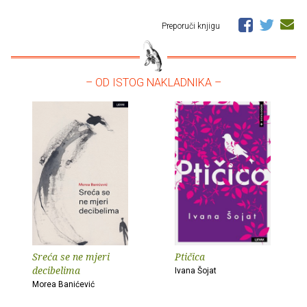
Preporuči knjigu
– OD ISTOG NAKLADNIKA –
Sreća se ne mjeri
Ptičica
decibelima
Ivana Šojat
Morea Banićević