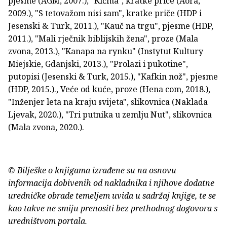
pjesme (AGM, 2007.), "Kičma", kratke priče (Aora,
2009.), "S tetovažom nisi sam", kratke priče (HDP i
Jesenski & Turk, 2011.), "Kauč na trgu", pjesme (HDP,
2011.), "Mali rječnik biblijskih žena", proze (Mala
zvona, 2013.), "Kanapa na rynku" (Instytut Kultury
Miejskie, Gdanjski, 2013.), "Prolazi i pukotine",
putopisi (Jesenski & Turk, 2015.), "Kafkin nož", pjesme
(HDP, 2015.)., Veće od kuće, proze (Hena com, 2018.),
"Inženjer leta na kraju svijeta", slikovnica (Naklada
Ljevak, 2020.), "Tri putnika u zemlju Nut", slikovnica
(Mala zvona, 2020.).
© Bilješke o knjigama izrađene su na osnovu
informacija dobivenih od nakladnika i njihove dodatne
uredničke obrade temeljem uvida u sadržaj knjige, te se
kao takve ne smiju prenositi bez prethodnog dogovora s
uredništvom portala.