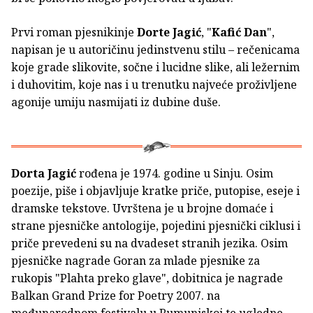
Prvi roman pjesnikinje
Dorte Jagić
, "
Kafić Dan
",
napisan je u autoričinu jedinstvenu stilu – rečenicama
koje grade slikovite, sočne i lucidne slike, ali ležernim
i duhovitim, koje nas i u trenutku najveće proživljene
agonije umiju nasmijati iz dubine duše.
Dorta Jagić
rođena je 1974. godine u Sinju. Osim
poezije, piše i objavljuje kratke priče, putopise, eseje i
dramske tekstove. Uvrštena je u brojne domaće i
strane pjesničke antologije, pojedini pjesnički ciklusi i
priče prevedeni su na dvadeset stranih jezika. Osim
pjesničke nagrade Goran za mlade pjesnike za
rukopis "Plahta preko glave", dobitnica je nagrade
Balkan Grand Prize for Poetry 2007. na
međunarodnom festivalu u Rumunjskoj te ugledne