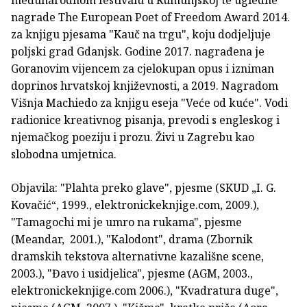
nagrade The European Poet of Freedom Award 2014.
za knjigu pjesama "Kauč na trgu", koju dodjeljuje
poljski grad Gdanjsk. Godine 2017. nagrađena je
Goranovim vijencem za cjelokupan opus i izniman
doprinos hrvatskoj književnosti, a 2019. Nagradom
Višnja Machiedo za knjigu eseja "Veće od kuće". Vodi
radionice kreativnog pisanja, prevodi s engleskog i
njemačkog poeziju i prozu. Živi u Zagrebu kao
slobodna umjetnica.
Objavila: "Plahta preko glave", pjesme (SKUD „I. G.
Kovačić“, 1999., elektronickeknjige.com, 2009.),
"Tamagochi mi je umro na rukama", pjesme
(Meandar, 2001.), "Kalodont", drama (Zbornik
dramskih tekstova alternativne kazališne scene,
2003.), "Đavo i usidjelica", pjesme (AGM, 2003.,
elektronickeknjige.com 2006.), "Kvadratura duge",