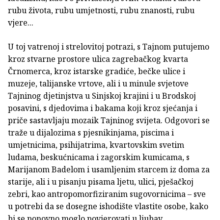
rubu života, rubu umjetnosti, rubu znanosti, rubu
vjere...
U toj vatrenoj i strelovitoj potrazi, s Tajnom putujemo
kroz stvarne prostore ulica zagrebačkog kvarta
Črnomerca, kroz istarske gradiće, bečke ulice i
muzeje, talijanske vrtove, ali i u minule svjetove
Tajninog djetinjstva u Sinjskoj krajini i u Brodskoj
posavini, s djedovima i bakama koji kroz sjećanja i
priče sastavljaju mozaik Tajninog svijeta. Odgovori se
traže u dijalozima s pjesnikinjama, piscima i
umjetnicima, psihijatrima, kvartovskim svetim
ludama, beskućnicama i zagorskim kumicama, s
Marijanom Badelom i usamljenim starcem iz doma za
starije, ali i u pisanju pisama ljetu, ulici, pješačkoj
zebri, kao antropomorfiziranim sugovornicima – sve
u potrebi da se dosegne ishodište vlastite osobe, kako
bi se ponovno moglo povjerovati u ljubav.