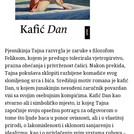
Pjesnikinja Tajna razvrgla je zaruke s filozofom
Feliksom, kojem je predugo tolerirala vjetropirstvo,
prazna obećanja i privrženost čašici. Nakon prekida,
Tajna pokušava sklopiti razbijene komadiće svog
slomljenog srca i bića. Središnji motiv romana je kafić
Dan, u kojem junakinjin nesuđeni zaručnik povazdan
visi sa svojim osebujnim kompićima. Kafić Dan kao
stvarno ali i simboličko mjesto, iz kojeg Tajna
započinje svoju opsežnu potragu za odgovorom o
tome što ljude baca u ponor ovisnosti, ali i o vlastitoj
prirodi, o lakomislenosti i sklonosti sanjarenju i
idealizmu, kao i o privlačenju svim vrstama rubova –