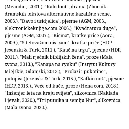
(Meandar, 2001.), "Kalodont", drama (Zbornik
dramskih tekstova alternativne kazališne scene,
2003.), "Đavo i usidjelica", pjesme (AGM, 2003.,
elektronickeknjige.com 2006.), "Kvadratura duge",
pjesme (AGM, 2007.), "Kičma", kratke priče (Aora,
2009.), "S tetovažom nisi sam", kratke priče (HDP i
Jesenski & Turk, 2011.), "Kauč na trgu", pjesme (HDP,
2011.), "Mali rječnik biblijskih žena", proze (Mala
zvona, 2013.), "Kanapa na rynku" (Instytut Kultury
Miejskie, Gdanjski, 2013.), "Prolazi i pukotine",
putopisi (Jesenski & Turk, 2015.), "Kafkin nož", pjesme
(HDP, 2015.)., Veće od kuće, proze (Hena com, 2018.),
"Inženjer leta na kraju svijeta", slikovnica (Naklada
Ljevak, 2020.), "Tri putnika u zemlju Nut", slikovnica
(Mala zvona, 2020.).