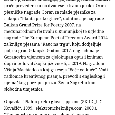
priče prevedeni su na dvadeset stranih jezika. Osim
pjesničke nagrade Goran za mlade pjesnike za
rukopis "Plahta preko glave", dobitnica je nagrade
Balkan Grand Prize for Poetry 2007. na
međunarodnom festivalu u Rumunjskoj te ugledne
nagrade The European Poet of Freedom Award 2014.
za knjigu pjesama "Kauč na trgu", koju dodjeljuje
poljski grad Gdanjsk. Godine 2017. nagrađena je
Goranovim vijencem za cjelokupan opus i izniman
doprinos hrvatskoj književnosti, a 2019. Nagradom
Višnja Machiedo za knjigu eseja "Veće od kuće". Vodi
radionice kreativnog pisanja, prevodi s engleskog i
njemačkog poeziju i prozu. Živi u Zagrebu kao
slobodna umjetnica.
Objavila: "Plahta preko glave", pjesme (SKUD „I. G.
Kovačić“, 1999., elektronickeknjige.com, 2009.),
"Tamagochi mi je umro na rukama", pjesme