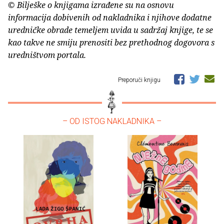
© Bilješke o knjigama izrađene su na osnovu
informacija dobivenih od nakladnika i njihove dodatne
uredničke obrade temeljem uvida u sadržaj knjige, te se
kao takve ne smiju prenositi bez prethodnog dogovora s
uredništvom portala.
Preporuči knjigu
– OD ISTOG NAKLADNIKA –