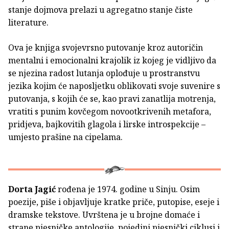
stanje dojmova prelazi u agregatno stanje čiste
literature.
Ova je knjiga svojevrsno putovanje kroz autoričin
mentalni i emocionalni krajolik iz kojeg je vidljivo da
se njezina radost lutanja oplođuje u prostranstvu
jezika kojim će naposljetku oblikovati svoje suvenire s
putovanja, s kojih će se, kao pravi zanatlija motrenja,
vratiti s punim kovčegom novootkrivenih metafora,
pridjeva, bajkovitih glagola i lirske introspekcije –
umjesto prašine na cipelama.
Dorta Jagić
rođena je 1974. godine u Sinju. Osim
poezije, piše i objavljuje kratke priče, putopise, eseje i
dramske tekstove. Uvrštena je u brojne domaće i
strane pjesničke antologije, pojedini pjesnički ciklusi i