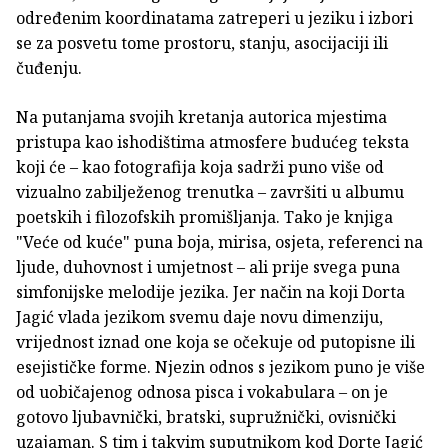
određenim koordinatama zatreperi u jeziku i izbori
se za posvetu tome prostoru, stanju, asocijaciji ili
čuđenju.
Na putanjama svojih kretanja autorica mjestima
pristupa kao ishodištima atmosfere budućeg teksta
koji će – kao fotografija koja sadrži puno više od
vizualno zabilježenog trenutka – završiti u albumu
poetskih i filozofskih promišljanja. Tako je knjiga
"Veće od kuće" puna boja, mirisa, osjeta, referenci na
ljude, duhovnost i umjetnost – ali prije svega puna
simfonijske melodije jezika. Jer način na koji Dorta
Jagić vlada jezikom svemu daje novu dimenziju,
vrijednost iznad one koja se očekuje od putopisne ili
esejističke forme. Njezin odnos s jezikom puno je više
od uobičajenog odnosa pisca i vokabulara – on je
gotovo ljubavnički, bratski, supružnički, ovisnički
uzajaman. S tim i takvim suputnikom kod Dorte Jagić