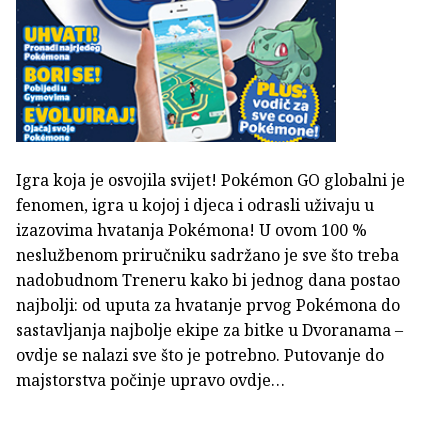
Igra koja je osvojila svijet! Pokémon GO globalni je
fenomen, igra u kojoj i djeca i odrasli uživaju u
izazovima hvatanja Pokémona! U ovom 100 %
neslužbenom priručniku sadržano je sve što treba
nadobudnom Treneru kako bi jednog dana postao
najbolji: od uputa za hvatanje prvog Pokémona do
sastavljanja najbolje ekipe za bitke u Dvoranama –
ovdje se nalazi sve što je potrebno. Putovanje do
majstorstva počinje upravo ovdje…