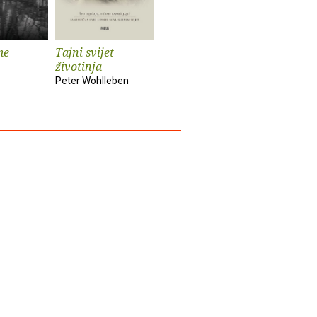
me
Tajni svijet
Vaš mozak je
Onaj pra
životinja
vremeplov
John Marr
Peter Wohlleben
Dean Buonomano