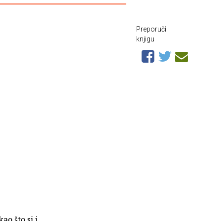
Preporuči
knjigu
ao što si i