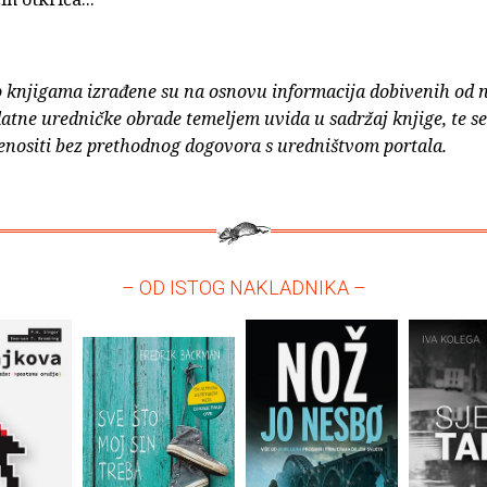
o knjigama izrađene su na osnovu informacija dobivenih od 
atne uredničke obrade temeljem uvida u sadržaj knjige, te s
enositi bez prethodnog dogovora s uredništvom portala.
– OD ISTOG NAKLADNIKA –