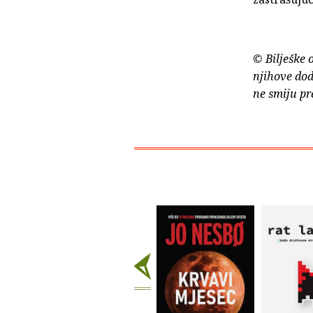
© Bilješke 
njihove dod
ne smiju pr