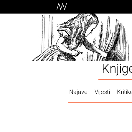
Knjig
Najave
Vijesti
Kritik