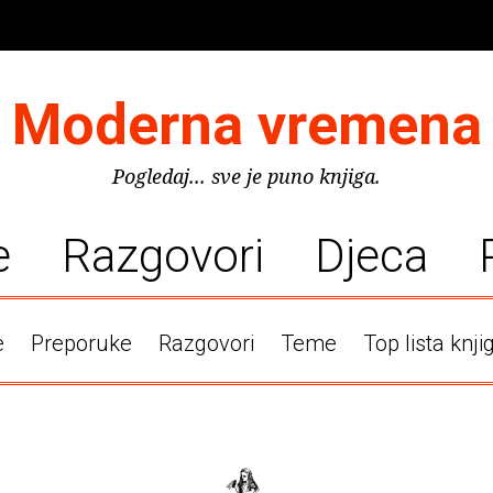
Moderna vremena
Pogledaj... sve je puno knjiga.
e
Razgovori
Djeca
e
Preporuke
Razgovori
Teme
Top lista knji