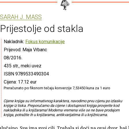
SARAH J. MASS
Prijestolje od stakla
Nakladnik:
Fokus komunikacije
Prijevod: Maja Vrbanc
08/2016.
435 str., meki uvez
ISBN 9789533490304
Cijena: 17.12 eur
Preračunato po fiksnom tečaju konverzije 7,53450 kuna za 1 euro
Cijene knjiga su informativnog karaktera, navodimo prvu cijenu po izlasku
knjige iz tiska. Preporučamo da cijene i dostupnost knjiga provjerite kod
nakladnika ili u knjižarama! Moderna vremena više se ne bave prodajom
knjiga, potražite ih u knjižarama, antikvarijatima ili u knjižnicama.
slučajno. Sve ima svoj cilj. Trebala si doći na ovaj dvor, baš k