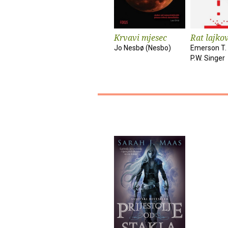
Krvavi mjesec
Rat lajko
Jo Nesbø (Nesbo)
Emerson T. 
P.W. Singer