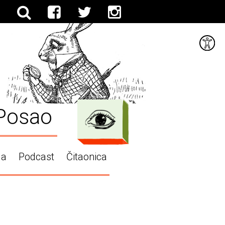
Posao
ga
Podcast
Čitaonica