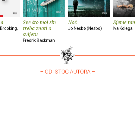
va
Sve što moj sin
Nož
Sjeme ta
treba znati o
Brooking,
Jo Nesbø (Nesbo)
Iva Kolega
svijetu
Fredrik Backman
– OD ISTOG AUTORA –