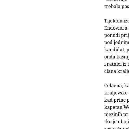
trebala pos
Tijekom iz
Endovieru -
ponudi prij
pod jednim 
kandidat, p
onda kasnij
i ratnici i
člana kralj
Celaena, k
kraljevske 
kad princ p
kapetan Wes
njezinih pr
tko je uboj
zastrašujuć