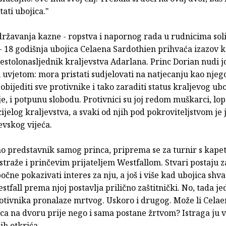
tati ubojica."
državanja kazne - ropstva i napornog rada u rudnicima soli
 18 godišnja ubojica Celaena Sardothien prihvaća izazov ko
estolonasljednik kraljevstva Adarlana. Princ Dorian nudi joj
uvjetom: mora pristati sudjelovati na natjecanju kao njeg
obijediti sve protivnike i tako zaraditi status kraljevog ubo
e, i potpunu slobodu. Protivnici su joj redom muškarci, lop
z cijelog kraljevstva, a svaki od njih pod pokroviteljstvom je
evskog vijeća.
ao predstavnik samog princa, priprema se za turnir s kap
straže i prinčevim prijateljem Westfallom. Stvari postaju z
očne pokazivati interes za nju, a još i više kad ubojica shvat
tfall prema njoj postavlja prilično zaštitnički. No, tada j
otivnika pronalaze mrtvog. Uskoro i drugog. Može li Celaen
ica na dvoru prije nego i sama postane žrtvom? Istraga ju 
ih otkrića...