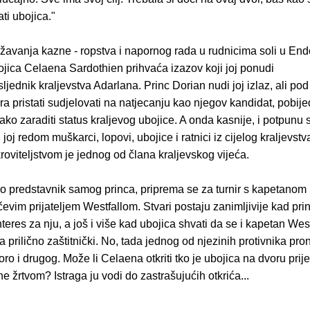
ati ubojica."
žavanja kazne - ropstva i napornog rada u rudnicima soli u End
ojica Celaena Sardothien prihvaća izazov koji joj ponudi
sljednik kraljevstva Adarlana. Princ Dorian nudi joj izlaz, ali po
a pristati sudjelovati na natjecanju kao njegov kandidat, pobijed
 tako zaraditi status kraljevog ubojice. A onda kasnije, i potpunu
 joj redom muškarci, lopovi, ubojice i ratnici iz cijelog kraljevstv
roviteljstvom je jednog od člana kraljevskog vijeća.
o predstavnik samog princa, priprema se za turnir s kapetanom 
nčevim prijateljem Westfallom. Stvari postaju zanimljivije kad pr
nteres za nju, a još i više kad ubojica shvati da se i kapetan Wes
ja prilično zaštitnički. No, tada jednog od njezinih protivnika pr
ro i drugog. Može li Celaena otkriti tko je ubojica na dvoru prij
 žrtvom? Istraga ju vodi do zastrašujućih otkrića...