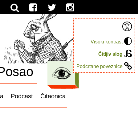
Visoki kontrast
Čitljiv slog
Podcrtane poveznice
Posao
ga
Podcast
Čitaonica