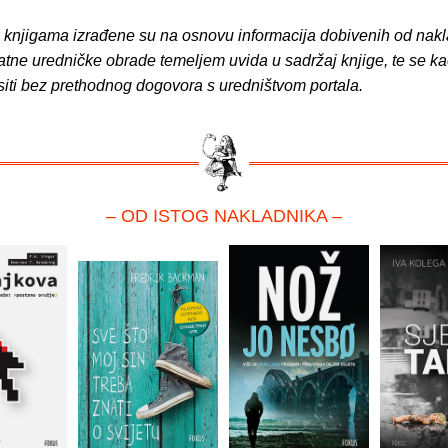
o knjigama izrađene su na osnovu informacija dobivenih od nakl
atne uredničke obrade temeljem uvida u sadržaj knjige, te se ka
siti bez prethodnog dogovora s uredništvom portala.
– OD ISTOG NAKLADNIKA –