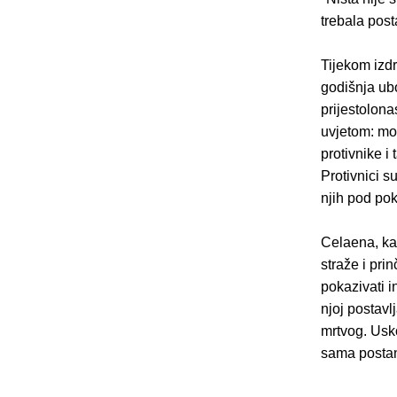
trebala post
Tijekom izdr
godišnja ub
prijestolona
uvjetom: mor
protivnike i
Protivnici su
njih pod pok
Celaena, ka
straže i pri
pokazivati i
njoj postavl
mrtvog. Usko
sama postane