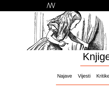
Knjig
Najave
Vijesti
Kritik