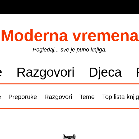
Moderna vremena
Pogledaj... sve je puno knjiga.
e
Razgovori
Djeca
e
Preporuke
Razgovori
Teme
Top lista knji