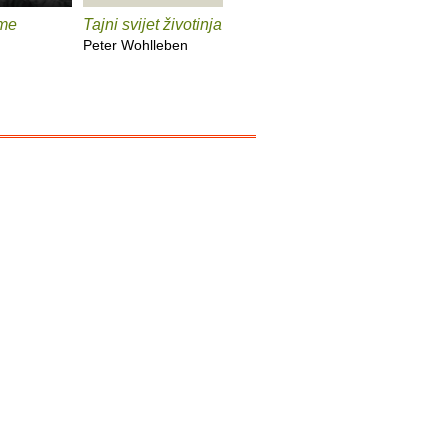
me
Tajni svijet životinja
Vaš mozak je
Onaj pra
vremeplov
Peter Wohlleben
John Mar
Dean Buonomano