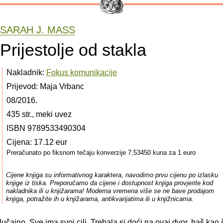
SARAH J. MASS
Prijestolje od stakla
Nakladnik:
Fokus komunikacije
Prijevod: Maja Vrbanc
08/2016.
435 str., meki uvez
ISBN 9789533490304
Cijena: 17.12 eur
Preračunato po fiksnom tečaju konverzije 7,53450 kuna za 1 euro
Cijene knjiga su informativnog karaktera, navodimo prvu cijenu po izlasku
knjige iz tiska. Preporučamo da cijene i dostupnost knjiga provjerite kod
nakladnika ili u knjižarama! Moderna vremena više se ne bave prodajom
knjiga, potražite ih u knjižarama, antikvarijatima ili u knjižnicama.
lučajno. Sve ima svoj cilj. Trebala si doći na ovaj dvor, baš kao š