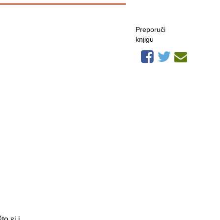
Preporuči
knjigu
to si i