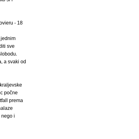
ovieru - 18
d jednim
iti sve
 slobodu.
a, a svaki od
kraljevske
inc počne
tfall prema
onalaze
e nego i