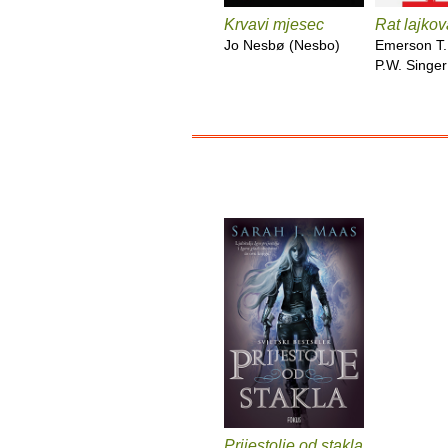
Krvavi mjesec
Rat lajkov
Jo Nesbø (Nesbo)
Emerson T.
P.W. Singer
Prijestolje od stakla