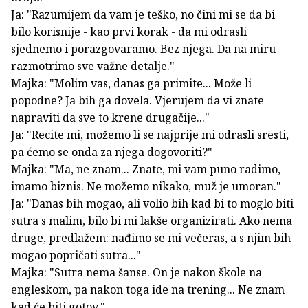
Ja: "Razumijem da vam je teško, no čini mi se da bi
bilo korisnije - kao prvi korak - da mi odrasli
sjednemo i porazgovaramo. Bez njega. Da na miru
razmotrimo sve važne detalje."
Majka: "Molim vas, danas ga primite... Može li
popodne? Ja bih ga dovela. Vjerujem da vi znate
napraviti da sve to krene drugačije..."
Ja: "Recite mi, možemo li se najprije mi odrasli sresti,
pa ćemo se onda za njega dogovoriti?"
Majka: "Ma, ne znam... Znate, mi vam puno radimo,
imamo biznis. Ne možemo nikako, muž je umoran."
Ja: "Danas bih mogao, ali volio bih kad bi to moglo biti
sutra s malim, bilo bi mi lakše organizirati. Ako nema
druge, predlažem: nađimo se mi večeras, a s njim bih
mogao popričati sutra..."
Majka: "Sutra nema šanse. On je nakon škole na
engleskom, pa nakon toga ide na trening... Ne znam
kad će biti gotov."