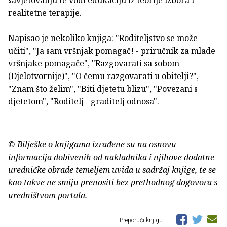
savjetovanju te vodi edukaciju iz teorije izbora i
realitetne terapije.
Napisao je nekoliko knjiga: "Roditeljstvo se može
učiti", "Ja sam vršnjak pomagač! - priručnik za mlade
vršnjake pomagače", "Razgovarati sa sobom
(Djelotvornije)", "O čemu razgovarati u obitelji?",
"Znam što želim", "Biti djetetu blizu", "Povezani s
djetetom", "Roditelj - graditelj odnosa".
© Bilješke o knjigama izrađene su na osnovu
informacija dobivenih od nakladnika i njihove dodatne
uredničke obrade temeljem uvida u sadržaj knjige, te se
kao takve ne smiju prenositi bez prethodnog dogovora s
uredništvom portala.
Preporuči knjigu