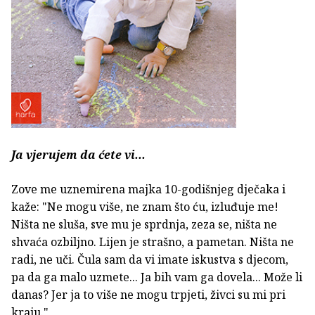
Ja vjerujem da ćete vi...
Zove me uznemirena majka 10-godišnjeg dječaka i
kaže: "Ne mogu više, ne znam što ću, izluđuje me!
Ništa ne sluša, sve mu je sprdnja, zeza se, ništa ne
shvaća ozbiljno. Lijen je strašno, a pametan. Ništa ne
radi, ne uči. Čula sam da vi imate iskustva s djecom,
pa da ga malo uzmete... Ja bih vam ga dovela... Može li
danas? Jer ja to više ne mogu trpjeti, živci su mi pri
kraju."