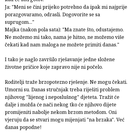
Ja: "Meni se čini prijeko potrebno da ipak mi najprije
porazgovaramo, odrasli. Dogovorite se sa
suprugom..."
Majka (nakon pola sata): "Ma znate što, odustajemo.
Ne možemo mi tako, nama je hitno, ne možemo više
čekati kad nam maloga ne možete primiti danas."
I tako je naglo završilo rješavanje jedne složene
životne pričice koje zapravo nije ni počelo.
Roditelji traže brzopotezno rješenje. Ne mogu čekati.
Umorni su. Danas stručnjak treba riješiti problem
njihovog "lijenog i neposlušnog" djeteta. Tražit će
dalje i možda će nači nekog tko će njihovo dijete
promijeniti nabolje nekom brzom metodom. Oni
vjeruju da se stvari mogu mijenjati "na brzaka". Već
danas popodne!