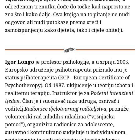
određenom trenutku dođe do točke kad naprosto ne
zna što i kako dalje. Ova knjiga na to pitanje ne nudi
odgovor, ali nudi putokaze prema sreći i
samoispunjenju kako djeteta, tako i cijele obitelji.
Igor Longo
je profesor psihologije, a u srpnju 2005.
Europsko udruženje psihoterapeuta priznalo mu je
status psihoterapeuta (ECP - European Certificate of
Psychotheropy). Od 1987. uključenje u teoriju izbora i
realitetnu terapiju. Instruktor je za
Početni intenzivni
tjedan
. Član je i suosnivač niza udruga, osnivač i
voditelj
Radionice djelotvornog roditeljstva
, promiče
volonterski rad mladih s mladima ("vršnjačka
pomoć"), organizira radionice za adolescente,
sustavno i kontinuirano sudjeluje u individualnom