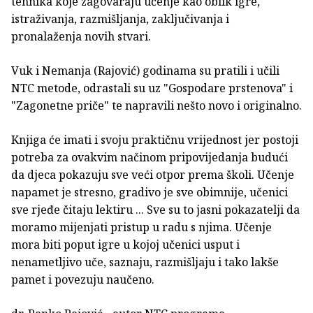
tehnika koje zagovaraju učenje kao oblik igre,
istraživanja, razmišljanja, zaključivanja i
pronalaženja novih stvari.
Vuk i Nemanja (Rajović) godinama su pratili i učili
NTC metode, odrastali su uz "Gospodare prstenova" i
"Zagonetne priče" te napravili nešto novo i originalno.
Knjiga će imati i svoju praktičnu vrijednost jer postoji
potreba za ovakvim načinom pripovijedanja budući
da djeca pokazuju sve veći otpor prema školi. Učenje
napamet je stresno, gradivo je sve obimnije, učenici
sve rjeđe čitaju lektiru ... Sve su to jasni pokazatelji da
moramo mijenjati pristup u radu s njima. Učenje
mora biti poput igre u kojoj učenici usput i
nenametljivo uče, saznaju, razmišljaju i tako lakše
pamet i povezuju naučeno.