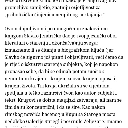
veće društvene kritičnosti i kako je Franjo Nagulov
pronicljivo zamijetio, znatniju osjetljivost za
„psihofizičku činjenicu neupitnog nestajanja.“
Ovom dojmljivom i po mnogočemu znakovitom
knjigom Slavko Jendričko dao je svoj pjesnički obol
literaturi o starenju i okonča(va)nju svega;
izmaknemo li se čitanju u biografskom ključu (jer
Slavko će sigurno još pisati i objavljivati), reći ćemo da
je riječ o iskustvu starenja subjekta, koji je napokon
pronašao sebe, da bi se odmah potom suočio s
neumitnim krajem – krajem snova, krajem opusa i
krajem života. Tri kraja ukrižala su se u jednom,
spetljala u teško razmrsivi čvor, kao autor, subjekt i
tekst. Krugovi se doista magijski zatvaraju, ali nam se
čini da su koncentrični, i da se šire. Kao nakon
rimskog novčića bačenog u Kupu sa Staroga mosta
nedaleko Galerije Striegl i posrnule Željezare. Imamo