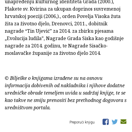
unapređenju kulturnog identiteta Grada (2000.),
Plakete sv. Kvirina za ukupan doprinos suvremenoj
hrvatskoj poeziji (2006,)., orden Povelja Visoka žuta
žita za životno djelo, Drenovci, 2011., dobitnik
nagrade “Tin Ujević” za 2014. za zbirku pjesama
„Evolucija ludila”, Nagrade Grada Siska kao godišnje
nagrade za 2014. godinu, te Nagrade Sisačko-
moslavačke županije za životno djelo 2014.
© Bilješke o knjigama izrađene su na osnovu
informacija dobivenih od nakladnika i njihove dodatne
uredničke obrade temeljem uvida u sadržaj knjige, te se
kao takve ne smiju prenositi bez prethodnog dogovora s
uredništvom portala.
Preporuči knjigu