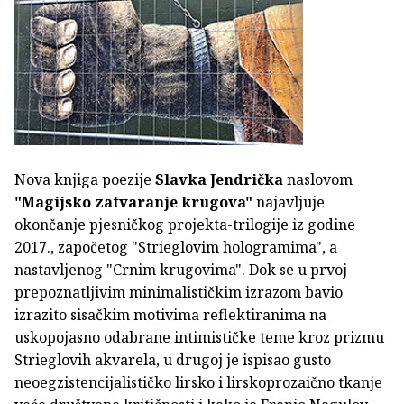
Nova knjiga poezije
Slavka Jendrička
naslovom
"Magijsko zatvaranje krugova"
najavljuje
okončanje pjesničkog projekta-trilogije iz godine
2017., započetog "Strieglovim hologramima", a
nastavljenog "Crnim krugovima". Dok se u prvoj
prepoznatljivim minimalističkim izrazom bavio
izrazito sisačkim motivima reflektiranima na
uskopojasno odabrane intimističke teme kroz prizmu
Strieglovih akvarela, u drugoj je ispisao gusto
neoegzistencijalističko lirsko i lirskoprozaično tkanje