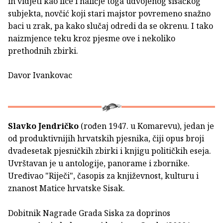
ih vidjeti kao lice i naličje toga udvojenog sisačkog
subjekta, novčić koji stari majstor povremeno snažno
baci u zrak, pa kako slučaj odredi da se okrenu. I tako
naizmjence teku kroz pjesme ove i nekoliko
prethodnih zbirki.
Davor Ivankovac
Slavko Jendričko
(rođen 1947. u Komarevu), jedan je
od produktivnijih hrvatskih pjesnika, čiji opus broji
dvadesetak pjesničkih zbirki i knjigu političkih eseja.
Uvrštavan je u antologije, panorame i zbornike.
Uređivao "Riječi", časopis za književnost, kulturu i
znanost Matice hrvatske Sisak.
Dobitnik Nagrade Grada Siska za doprinos