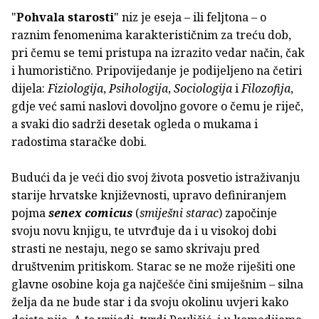
"
Pohvala starosti
" niz je eseja – ili feljtona – o
raznim fenomenima karakterističnim za treću dob,
pri čemu se temi pristupa na izrazito vedar način, čak
i humoristično. Pripovijedanje je podijeljeno na četiri
dijela:
Fiziologija
,
Psihologija
,
Sociologija
i
Filozofija
,
gdje već sami naslovi dovoljno govore o čemu je riječ,
a svaki dio sadrži desetak ogleda o mukama i
radostima staračke dobi.
Budući da je veći dio svoj života posvetio istraživanju
starije hrvatske književnosti, upravo definiranjem
pojma
senex comicus
(
smiješni starac
) započinje
svoju novu knjigu, te utvrđuje da i u visokoj dobi
strasti ne nestaju, nego se samo skrivaju pred
društvenim pritiskom. Starac se ne može riješiti one
glavne osobine koja ga najčešće čini smiješnim – silna
želja da ne bude star i da svoju okolinu uvjeri kako