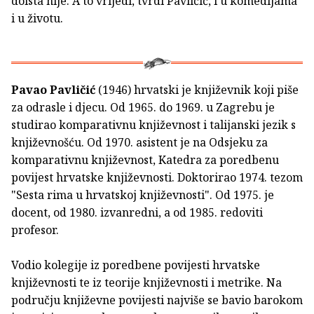
doista nije. A to vrijedi, tvrdi Pavličić, i u komedijama
i u životu.
Pavao Pavličić
(1946) hrvatski je književnik koji piše
za odrasle i djecu. Od 1965. do 1969. u Zagrebu je
studirao komparativnu književnost i talijanski jezik s
književnošću. Od 1970. asistent je na Odsjeku za
komparativnu književnost, Katedra za poredbenu
povijest hrvatske književnosti. Doktorirao 1974. tezom
"Sesta rima u hrvatskoj književnosti". Od 1975. je
docent, od 1980. izvanredni, a od 1985. redoviti
profesor.
Vodio kolegije iz poredbene povijesti hrvatske
književnosti te iz teorije književnosti i metrike. Na
području književne povijesti najviše se bavio barokom