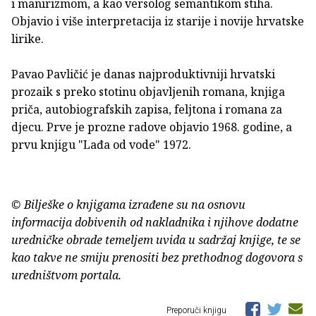
i manirizmom, a kao versolog semantikom stiha.
Objavio i više interpretacija iz starije i novije hrvatske
lirike.
Pavao Pavličić je danas najproduktivniji hrvatski
prozaik s preko stotinu objavljenih romana, knjiga
priča, autobiografskih zapisa, feljtona i romana za
djecu. Prve je prozne radove objavio 1968. godine, a
prvu knjigu "Lađa od vode" 1972.
© Bilješke o knjigama izrađene su na osnovu
informacija dobivenih od nakladnika i njihove dodatne
uredničke obrade temeljem uvida u sadržaj knjige, te se
kao takve ne smiju prenositi bez prethodnog dogovora s
uredništvom portala.
Preporuči knjigu