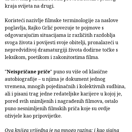
kraja svijeta na drugi.
Koristeći nazivlje filmske terminologije za naslove
poglavlja, Rajko Grlić povezuje te pojmove s
odgovarajućim situacijama iz različitih razdoblja
svoga života i povijesti svoje obitelji, pronalazeći u
nepredvidivoj dramaturgiji života dodirne točke s
leksikom, poetikom i zakonitostima filma.
"
Neispričane priče
" puno su više od klasične
autobiografije – u njima je dokument jednog
vremena, mnogih pojedinačnih i kolektivnih sudbina,
ali i pisani trag jedne redateljske karijere u kojoj je,
pored svih snimljenih i nagrađenih filmova, ostalo
puno nesnimljenih filmskih priča koje su ovdje
oživjele kao pripovijetke.
Ova knjiga vrijedna je na mnogo razina: i kao sjajna