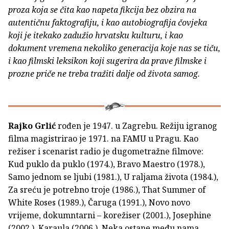
proza koja se čita kao napeta fikcija bez obzira na
autentičnu faktografiju, i kao autobiografija čovjeka
koji je itekako zadužio hrvatsku kulturu, i kao
dokument vremena nekoliko generacija koje nas se tiču,
i kao filmski leksikon koji sugerira da prave filmske i
prozne priče ne treba tražiti dalje od života samog.
Rajko Grlić
rođen je 1947. u Zagrebu. Režiju igranog
filma magistrirao je 1971. na FAMU u Pragu. Kao
režiser i scenarist radio je dugometražne filmove:
Kud puklo da puklo (1974.), Bravo Maestro (1978.),
Samo jednom se ljubi (1981.), U raljama života (1984.),
Za sreću je potrebno troje (1986.), That Summer of
White Roses (1989.), Čaruga (1991.), Novo novo
vrijeme, dokumntarni – korežiser (2001.), Josephine
(2002.), Karaula (2006.), Neka ostane među nama