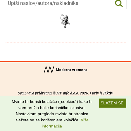
Moderna vremena
Sva prava pridržana © MV Info d.o.o. 2026. • Kriv je
Fiktiv
Mvinfo.hr koristi kolačiće („cookies“) kako bi
SLAŽEM SE
O nama
•
Pomoć
•
Uvjeti korištenja
•
RSS kanali
vam pružio bolje korisničko iskustvo.
Nastavkom pregleda mvinfo.hr stranica
Potraži nas na:
slažete se sa korištenjem kolačića.
Više
informacija