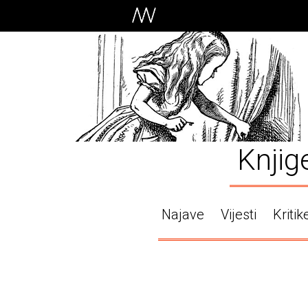
Knjig
Najave
Vijesti
Kritik