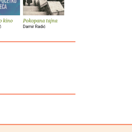
o kino
Pokopana tajna
Lijepi i prokleti
ć
Damir Radić
Damir Radić