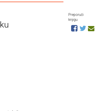
Preporuči
knjigu
tku