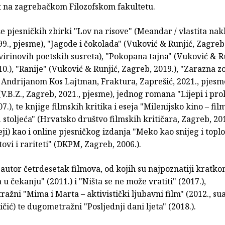
t na zagrebačkom Filozofskom fakultetu.
še pjesničkih zbirki "Lov na risove" (Meandar / vlastita nak
9., pjesme), "Jagode i čokolada" (Vuković & Runjić, Zagreb,
irinovih poetskih susreta), "Pokopana tajna" (Vuković & Ru
0.), "Ranije" (Vuković & Runjić, Zagreb, 2019.), "Zarazna z
 Andrijanom Kos Lajtman, Fraktura, Zaprešić, 2021., pjesme
(V.B.Z., Zagreb, 2021., pjesme), jednog romana "Lijepi i pro
7.), te knjige filmskih kritika i eseja "Milenijsko kino – fil
 stoljeća" (Hrvatsko društvo filmskih kritičara, Zagreb, 201
seji) kao i online pjesničkog izdanja "Meko kao snijeg i toplo
itovi i rariteti" (DKPM, Zagreb, 2006.).
autor četrdesetak filmova, od kojih su najpoznatiji kratk
 u čekanju" (2011.) i "Ništa se ne može vratiti" (2017.),
ažni "Mima i Marta – aktivistički ljubavni film" (2012., su
čić) te dugometražni "Posljednji dani ljeta" (2018.).