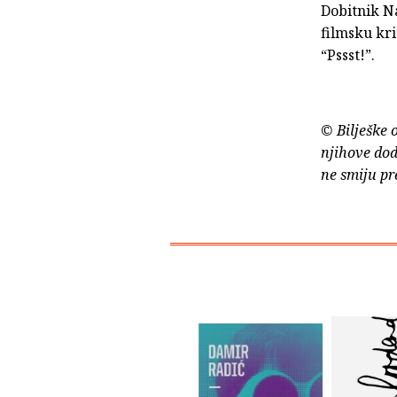
Dobitnik N
filmsku kr
“Pssst!”.
© Bilješke 
njihove dod
ne smiju pr