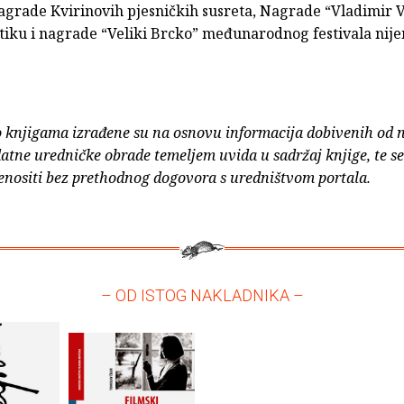
agrade Kvirinovih pjesničkih susreta, Nagrade “Vladimir 
itiku i nagrade “Veliki Brcko” međunarodnog festivala nij
o knjigama izrađene su na osnovu informacija dobivenih od 
atne uredničke obrade temeljem uvida u sadržaj knjige, te s
enositi bez prethodnog dogovora s uredništvom portala.
– OD ISTOG NAKLADNIKA –