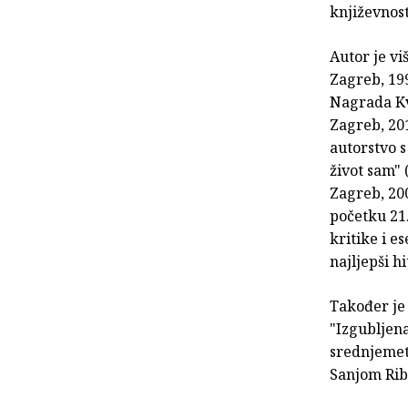
književnos
Autor je vi
Zagreb, 199
Nagrada Kv
Zagreb, 201
autorstvo s
život sam" 
Zagreb, 200
početku 21.
kritike i e
najljepši h
Također je 
"Izgubljena
srednjemetr
Sanjom Ribi