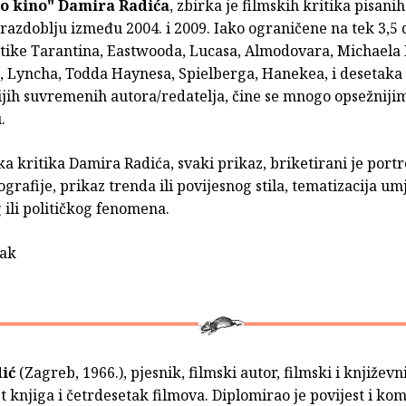
o kino"
Damira Radića
, zbirka je filmskih kritika pisanih
razdoblju između 2004. i 2009. Iako ograničene na tek 3,5 
ritike Tarantina, Eastwooda, Lucasa, Almodovara, Michaela
, Lyncha, Todda Haynesa, Spielberga, Hanekea, i desetaka
ijih suvremenih autora/redatelja, čine se mnogo opsežniji
.
a kritika Damira Radića, svaki prikaz, briketirani je portr
ografije, prikaz trenda ili povijesnog stila, tematizacija um
ili političkog fenomena.
rak
dić
(Zagreb, 1966.), pjesnik, filmski autor, filmski i književni
st knjiga i četrdesetak filmova. Diplomirao je povijest i k