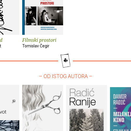
rd
Filmski prostori
t
Tomislav Čegir
– OD ISTOG AUTORA –