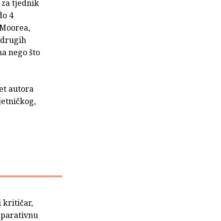
 za tjednik
do 4
 Moorea,
 drugih
ma nego što
et autora
jetničkog,
 kritičar,
omparativnu