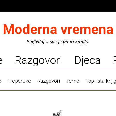
Moderna vremena
Pogledaj... sve je puno knjiga.
e
Razgovori
Djeca
e
Preporuke
Razgovori
Teme
Top lista knji