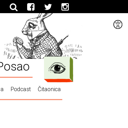
Posao
ga
Podcast
Čitaonica