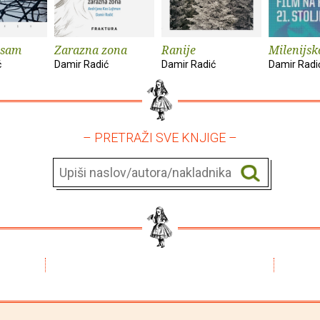
 sam
Zarazna zona
Ranije
Milenijsk
ć
Damir Radić
Damir Radić
Damir Radi
– PRETRAŽI SVE KNJIGE –