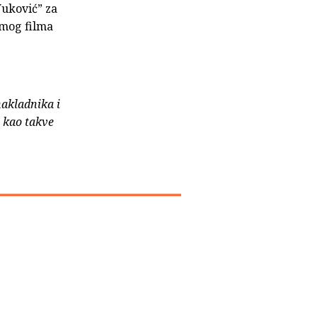
Vuković” za
emog filma
nakladnika i
e kao takve