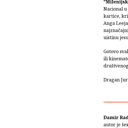
"Milenijsk
Nacional u 
kartice, k
Anga Leeja
najznačajn
uistinu jesu
Gotovo svak
ili kinemat
društvenog 
Dragan Ju
Damir Ra
autor je še