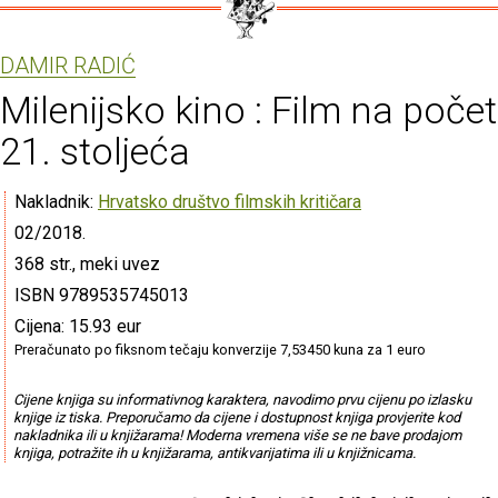
DAMIR RADIĆ
Milenijsko kino : Film na poče
21. stoljeća
Nakladnik:
Hrvatsko društvo filmskih kritičara
02/2018.
368 str., meki uvez
ISBN 9789535745013
Cijena: 15.93 eur
Preračunato po fiksnom tečaju konverzije 7,53450 kuna za 1 euro
Cijene knjiga su informativnog karaktera, navodimo prvu cijenu po izlasku
knjige iz tiska. Preporučamo da cijene i dostupnost knjiga provjerite kod
nakladnika ili u knjižarama! Moderna vremena više se ne bave prodajom
knjiga, potražite ih u knjižarama, antikvarijatima ili u knjižnicama.