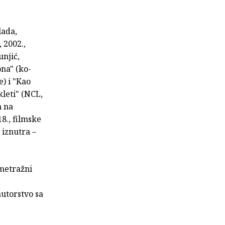
lada,
 2002.,
njić,
ona" (ko-
) i "Kao
kleti" (NCL,
m na
8., filmske
 iznutra –
ometražni
autorstvo sa