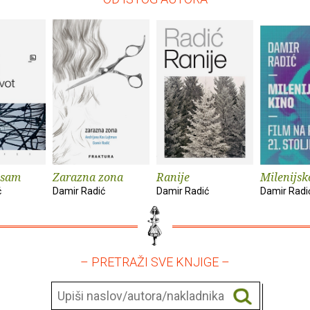
 sam
Zarazna zona
Ranije
Milenijsk
ć
Damir Radić
Damir Radić
Damir Radi
– PRETRAŽI SVE KNJIGE –