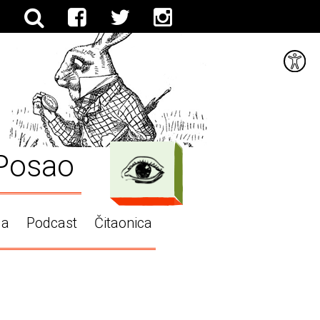
Posao
ga
Podcast
Čitaonica