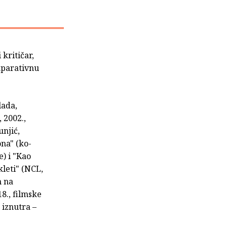
 kritičar,
omparativnu
lada,
 2002.,
njić,
ona" (ko-
) i "Kao
kleti" (NCL,
m na
8., filmske
 iznutra –