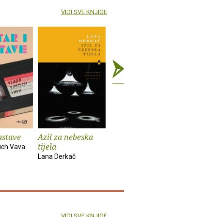
VIDI SVE KNJIGE
astave
Azil za nebeska
Chinook
Spiderm
tijela
ich Vava
Bekim Sejranović
Zoran Feri
Lana Derkač
VIDI SVE KNJIGE