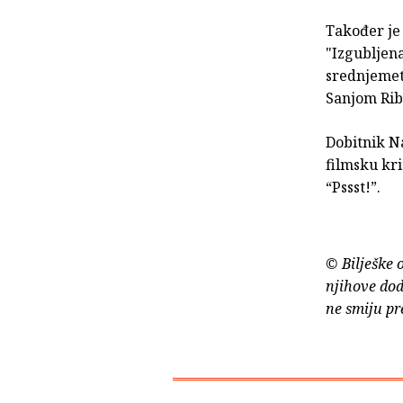
Također je 
"Izgubljena
srednjemetr
Sanjom Ribi
Dobitnik N
filmsku kr
“Pssst!”.
© Bilješke 
njihove dod
ne smiju pr