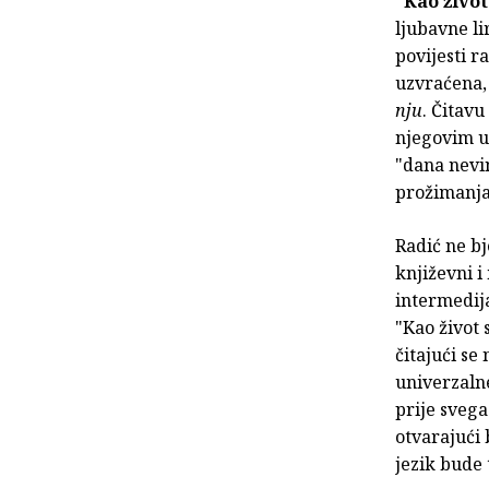
"Kao živo
ljubavne li
povijesti r
uzvraćena, 
nju
. Čitav
njegovim u
"dana nevi
prožimanja
Radić ne bj
književni i
intermedija
"Kao život
čitajući se
univerzalne
prije svega
otvarajući
jezik bude 