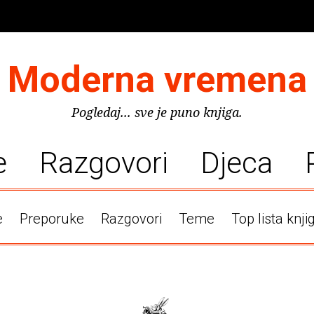
Moderna vremena
Pogledaj... sve je puno knjiga.
e
Razgovori
Djeca
e
Preporuke
Razgovori
Teme
Top lista knji