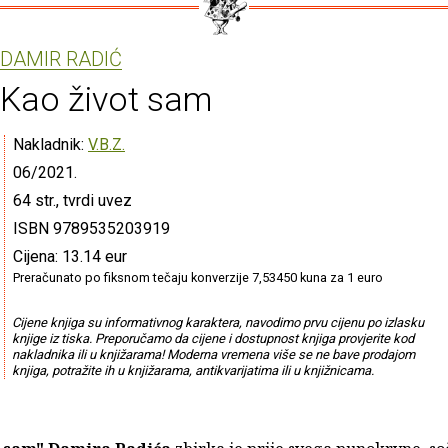
DAMIR RADIĆ
Kao život sam
Nakladnik:
V.B.Z.
06/2021.
64 str., tvrdi uvez
ISBN 9789535203919
Cijena: 13.14 eur
Preračunato po fiksnom tečaju konverzije 7,53450 kuna za 1 euro
Cijene knjiga su informativnog karaktera, navodimo prvu cijenu po izlasku
knjige iz tiska. Preporučamo da cijene i dostupnost knjiga provjerite kod
nakladnika ili u knjižarama! Moderna vremena više se ne bave prodajom
knjiga, potražite ih u knjižarama, antikvarijatima ili u knjižnicama.