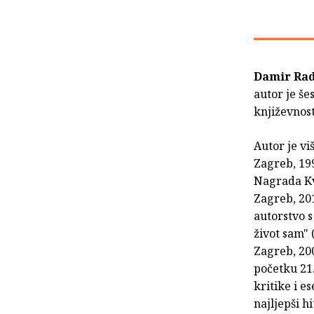
Damir Ra
autor je še
književnos
Autor je vi
Zagreb, 199
Nagrada Kv
Zagreb, 201
autorstvo s
život sam" 
Zagreb, 200
početku 21.
kritike i e
najljepši h