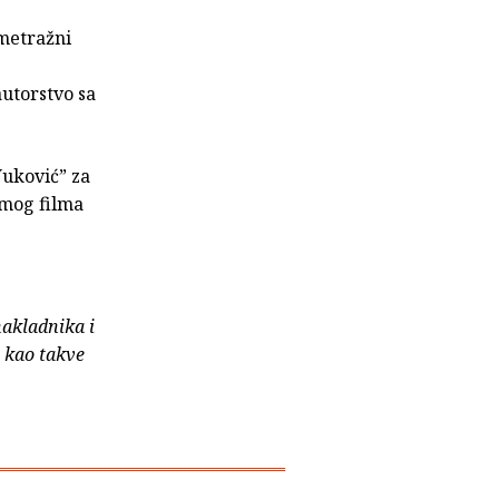
ometražni
autorstvo sa
Vuković” za
emog filma
nakladnika i
e kao takve