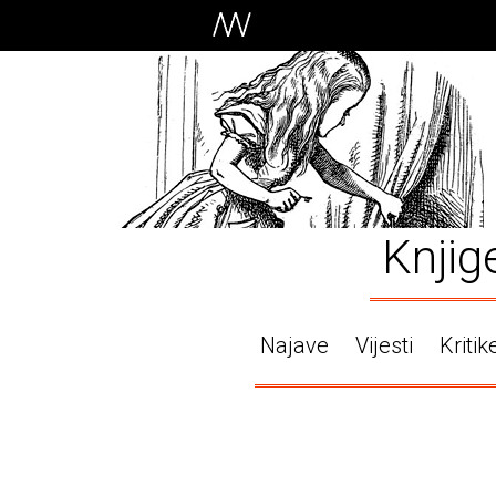
Knjig
Najave
Vijesti
Kritik