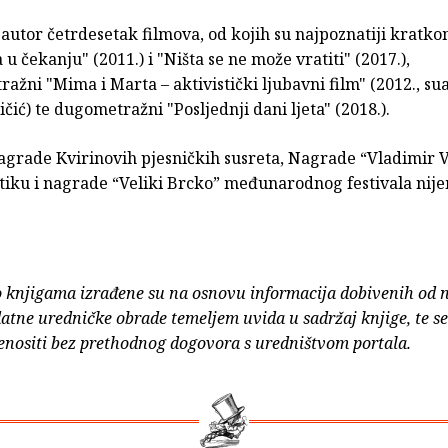
autor četrdesetak filmova, od kojih su najpoznatiji kratk
 u čekanju" (2011.) i "Ništa se ne može vratiti" (2017.),
ažni "Mima i Marta – aktivistički ljubavni film" (2012., su
čić) te dugometražni "Posljednji dani ljeta" (2018.).
agrade Kvirinovih pjesničkih susreta, Nagrade “Vladimir 
itiku i nagrade “Veliki Brcko” međunarodnog festivala nij
o knjigama izrađene su na osnovu informacija dobivenih od 
atne uredničke obrade temeljem uvida u sadržaj knjige, te s
enositi bez prethodnog dogovora s uredništvom portala.