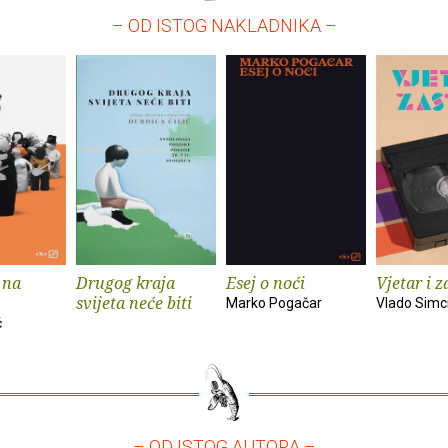
– OD ISTOG NAKLADNIKA –
 na
Drugog kraja
Esej o noći
Vjetar i z
svijeta neće biti
Marko Pogačar
Vlado Simc
ć
– OD ISTOG AUTORA –