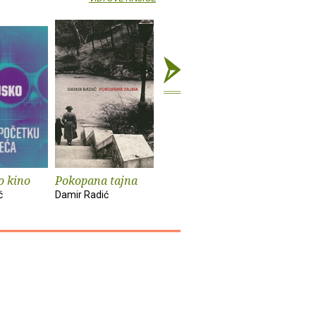
o kino
Pokopana tajna
Lijepi i prokleti
ć
Damir Radić
Damir Radić