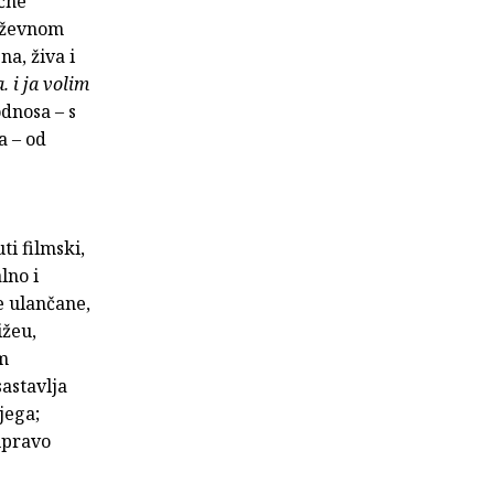
očne
jiževnom
a, živa i
 i ja volim
dnosa – s
a – od
ti filmski,
lno i
e ulančane,
ižeu,
im
astavlja
jega;
upravo