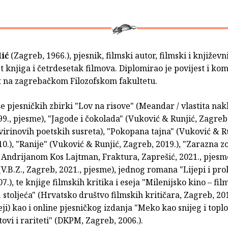
dić
(Zagreb, 1966.), pjesnik, filmski autor, filmski i književni
st knjiga i četrdesetak filmova. Diplomirao je povijest i k
t na zagrebačkom Filozofskom fakultetu.
še pjesničkih zbirki "Lov na risove" (Meandar / vlastita nak
9., pjesme), "Jagode i čokolada" (Vuković & Runjić, Zagreb,
irinovih poetskih susreta), "Pokopana tajna" (Vuković & Ru
0.), "Ranije" (Vuković & Runjić, Zagreb, 2019.), "Zarazna z
 Andrijanom Kos Lajtman, Fraktura, Zaprešić, 2021., pjesme
(V.B.Z., Zagreb, 2021., pjesme), jednog romana "Lijepi i pro
7.), te knjige filmskih kritika i eseja "Milenijsko kino – fil
 stoljeća" (Hrvatsko društvo filmskih kritičara, Zagreb, 201
seji) kao i online pjesničkog izdanja "Meko kao snijeg i toplo
itovi i rariteti" (DKPM, Zagreb, 2006.).