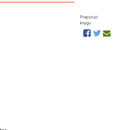
Preporuči
knjigu