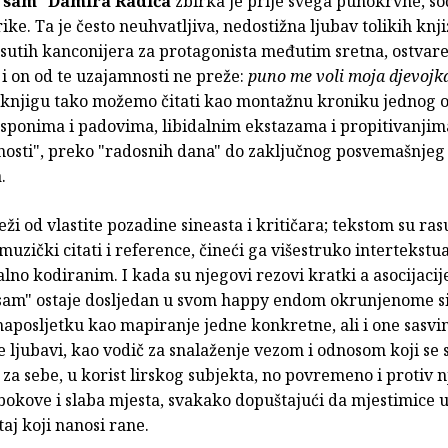
t sam"
Damira Radića
zbirka je prije svega punokrvne, s
rike. Ta je često neuhvatljiva, nedostižna ljubav tolikih kn
asutih kanconijera za protagonista međutim sretna, ostvaren
i on od te uzajamnosti ne preže:
puno me voli moja djevojka.
u knjigu tako možemo čitati kao montažnu kroniku jednog o
sponima i padovima, libidalnim ekstazama i propitivanjim
nosti", preko "radosnih dana" do zaključnog posvemašnjeg
.
eži od vlastite pozadine sineasta i kritičara; tekstom su rasu
 muzički citati i reference, čineći ga višestruko intertekstua
lno kodiranim. I kada su njegovi rezovi kratki a asocijacij
 sam" ostaje dosljedan u svom happy endom okrunjenome s
 naposljetku kao mapiranje jedne konkretne, ali i one sasv
 ljubavi, kao vodič za snalaženje vezom i odnosom koji se s
 za sebe, u korist lirskog subjekta, no povremeno i protiv n
 bokove i slaba mjesta, svakako dopuštajući da mjestimice 
taj koji nanosi rane.