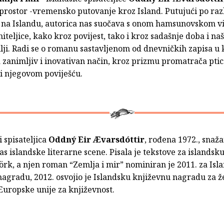
prostor -vremensko putovanje kroz Island. Putujući po raz
 na Islandu, autorica nas suočava s onom hamsunovskom v
iteljice, kako kroz povijest, tako i kroz sadašnje doba i na
ji. Radi se o romanu sastavljenom od dnevničkih zapisa u 
 zanimljiv i inovativan način, kroz prizmu promatrača pti
 i njegovom poviješću.
i spisateljica
Oddný Eir Ævarsdóttir
, rođena 1972., snažan
as islandske literarne scene. Pisala je tekstove za islandsk
örk, a njen roman “Zemlja i mir” nominiran je 2011. za Isl
agradu, 2012. osvojio je Islandsku književnu nagradu za že
Europske unije za književnost.