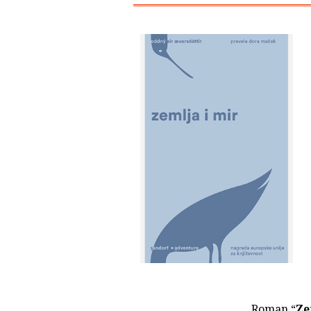
Roman “
Ze