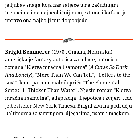
je ljubav snaga koja nas zatječe u najzačudnijim
trenucima i na najneobičnijim mjestima, i katkad je
upravo ona najbolji put do pobjede.
Brigid Kemmerer
(1978., Omaha, Nebraska)
američka je fantasy autorica za mlade, autorica
romana "Kletva mračna i samotna" (
A Curse So Dark
And Lonely
), "More Than We Can Tell", "Letters to the
Lost", kao i paranormalnih priča "The Elemental
Series" i "Thicker Than Water". Njezin roman "Kletva
mračna i samotna", adaptacija "Ljepotice i zvijeri", bio
je bestseler New York Timesa. Brigid živi na području
Baltimorea sa suprugom, dječacima, psom i mačkom.