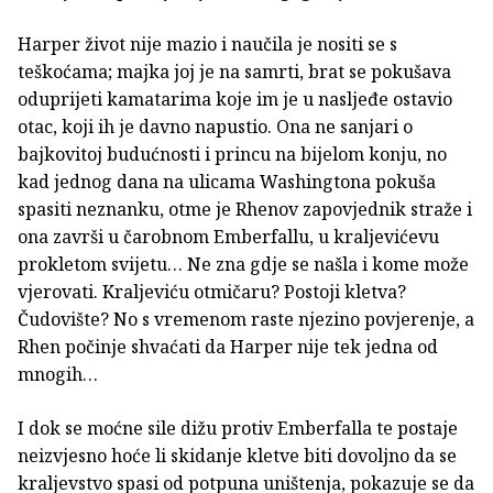
Harper život nije mazio i naučila je nositi se s
teškoćama; majka joj je na samrti, brat se pokušava
oduprijeti kamatarima koje im je u nasljeđe ostavio
otac, koji ih je davno napustio. Ona ne sanjari o
bajkovitoj budućnosti i princu na bijelom konju, no
kad jednog dana na ulicama Washingtona pokuša
spasiti neznanku, otme je Rhenov zapovjednik straže i
ona završi u čarobnom Emberfallu, u kraljevićevu
prokletom svijetu… Ne zna gdje se našla i kome može
vjerovati. Kraljeviću otmičaru? Postoji kletva?
Čudovište? No s vremenom raste njezino povjerenje, a
Rhen počinje shvaćati da Harper nije tek jedna od
mnogih…
I dok se moćne sile dižu protiv Emberfalla te postaje
neizvjesno hoće li skidanje kletve biti dovoljno da se
kraljevstvo spasi od potpuna uništenja, pokazuje se da