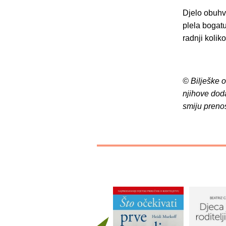
Djelo obuhv
plela bogatu
radnji kolik
© Bilješke 
njihove dod
smiju preno