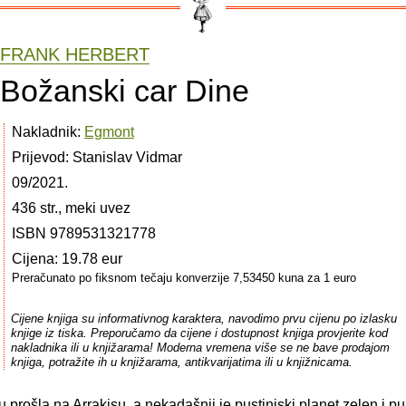
FRANK HERBERT
Božanski car Dine
Nakladnik:
Egmont
Prijevod: Stanislav Vidmar
09/2021.
436 str., meki uvez
ISBN 9789531321778
Cijena: 19.78 eur
Preračunato po fiksnom tečaju konverzije 7,53450 kuna za 1 euro
Cijene knjiga su informativnog karaktera, navodimo prvu cijenu po izlasku
knjige iz tiska. Preporučamo da cijene i dostupnost knjiga provjerite kod
nakladnika ili u knjižarama! Moderna vremena više se ne bave prodajom
knjiga, potražite ih u knjižarama, antikvarijatima ili u knjižnicama.
u prošla na Arrakisu, a nekadašnji je pustinjski planet zelen i pu