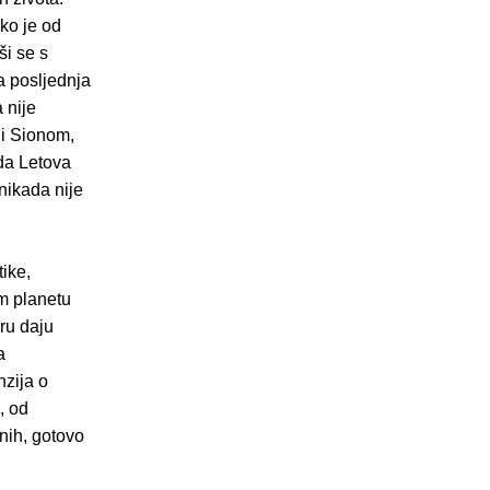
eko je od
ši se s
a posljednja
 nije
ni Sionom,
 da Letova
nikada nije
ike,
om planetu
iru daju
a
nzija o
, od
nih, gotovo