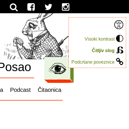
Visoki kontrast
Čitljiv slog
Podcrtane poveznice
Posao
ga
Podcast
Čitaonica