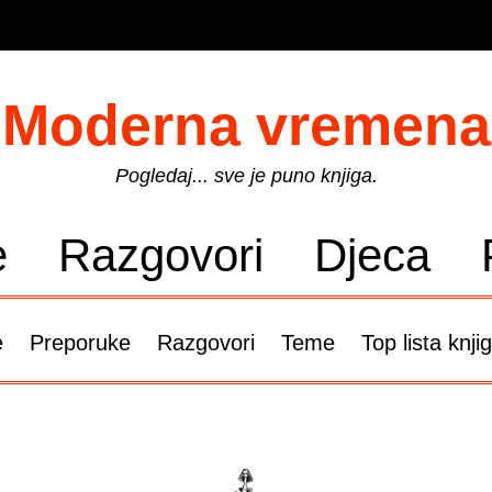
Moderna vremena
Pogledaj... sve je puno knjiga.
e
Razgovori
Djeca
e
Preporuke
Razgovori
Teme
Top lista knji