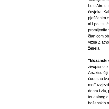
Leto Atreid,
čovjeka. Kak
pješčanim c
tri i pol ti
promijenila
članicom obi
vizija Zlatn
željela...
"Božanski 
živopisno iz
Arrakisu čij
čudesnu tva
međuzvjezd
dobru i zlu, 
feudalnog d
božanskih m