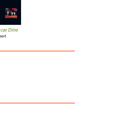
 car Dine
bert