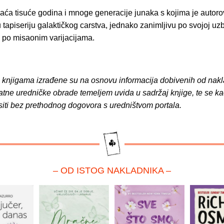
aća tisuće godina i mnoge generacije junaka s kojima je autor
 tapiseriju galaktičkog carstva, jednako zanimljivu po svojoj uzb
o po misaonim varijacijama.
o knjigama izrađene su na osnovu informacija dobivenih od nakl
atne uredničke obrade temeljem uvida u sadržaj knjige, te se ka
siti bez prethodnog dogovora s uredništvom portala.
– OD ISTOG NAKLADNIKA –