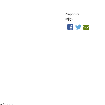
Preporuči
knjigu
n života.