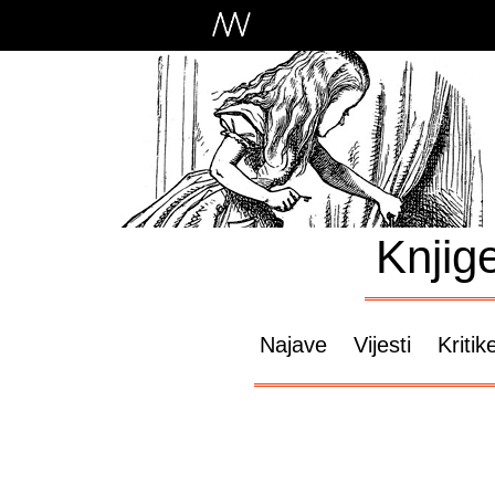
Knjig
Najave
Vijesti
Kritik