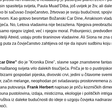
 sin spasitelja svijeta, Paula Muad’Diba, još uvijek je živ, ali dal
o bi sačuvao čovječanstvo, žrtvovao je svoju budućnost, spojiv
rvom. Kao gotovo besmrtan Božanski Car Dine, Arrakisom vlad
sućljeća. No, Letova vladavina nije bezazlena. Njegova preobrazba
 samo njegov izgled, već i njegov moral. Pobunjenici, predvođe
telji Atreid, ustaju protiv tiraninove vladavine. Ali Siona ne zna
og puta za čovječanstvo zahtijeva od nje da ispuni sudbinu koju 
car Dine"
dio je "Kronika Dine", slavne sage znanstvene fantast
maštanog svijeta vrlo dalekih tisućljeća. Priča je to o pustinjsk
i bizarni gospodari pijeska, divovski crvi, jedini u čitavome svem
r, začin melange, neophodan pri svladavanju prostorvremena z
ana putovanja.
Frank Herbert
napisao je priču kozmičkih dime
puna pustolovina, izdaja, misticizma, ekologije i političkih intriga
ruštva iz daleke budućnosti do ideje o uzgoju čovjeka nadnarav
oći.