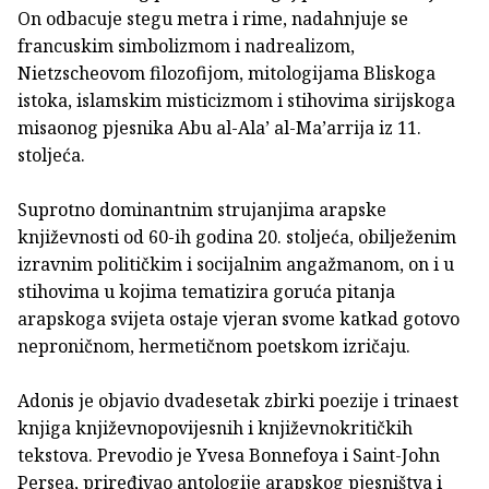
On odbacuje stegu metra i rime, nadahnjuje se
francuskim simbolizmom i nadrealizom,
Nietzscheovom filozofijom, mitologijama Bliskoga
istoka, islamskim misticizmom i stihovima sirijskoga
misaonog pjesnika Abu al-Ala’ al-Ma’arrija iz 11.
stoljeća.
Suprotno dominantnim strujanjima arapske
književnosti od 60-ih godina 20. stoljeća, obilježenim
izravnim političkim i socijalnim angažmanom, on i u
stihovima u kojima tematizira goruća pitanja
arapskoga svijeta ostaje vjeran svome katkad gotovo
neproničnom, hermetičnom poetskom izričaju.
Adonis je objavio dvadesetak zbirki poezije i trinaest
knjiga književnopovijesnih i književnokritičkih
tekstova. Prevodio je Yvesa Bonnefoya i Saint-John
Persea, priređivao antologije arapskog pjesništva i