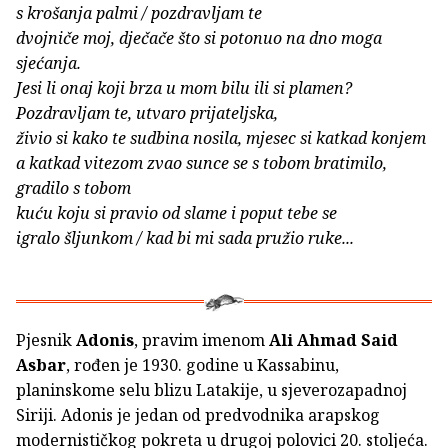
s krošanja palmi / pozdravljam te
dvojniče moj, dječače što si potonuo na dno moga
sjećanja.
Jesi li onaj koji brza u mom bilu ili si plamen?
Pozdravljam te, utvaro prijateljska,
živio si kako te sudbina nosila, mjesec si katkad konjem
a katkad vitezom zvao sunce se s tobom bratimilo,
gradilo s tobom
kuću koju si pravio od slame i poput tebe se
igralo šljunkom / kad bi mi sada pružio ruke...
Pjesnik
Adonis
, pravim imenom
Ali Ahmad Said
Asbar
, rođen je 1930. godine u Kassabinu,
planinskome selu blizu Latakije, u sjeverozapadnoj
Siriji. Adonis je jedan od predvodnika arapskog
modernističkog pokreta u drugoj polovici 20. stoljeća.