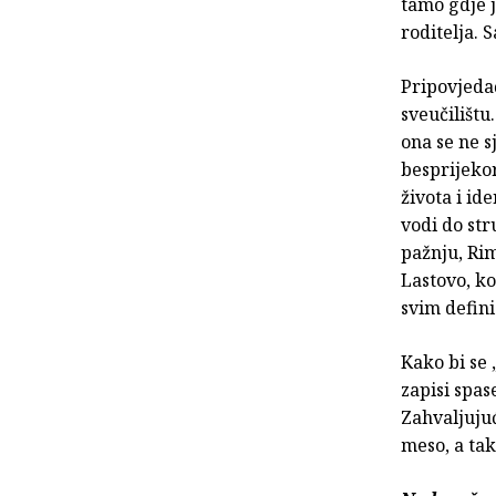
tamo gdje 
roditelja. 
Pripovjeda
sveučilištu
ona se ne s
besprijekor
života i id
vodi do str
pažnju, Rim
Lastovo, ko
svim defini
Kako bi se 
zapisi spas
Zahvaljujući
meso, a tako