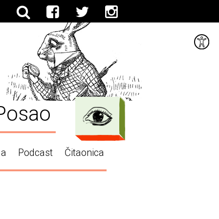
Posao
ga
Podcast
Čitaonica