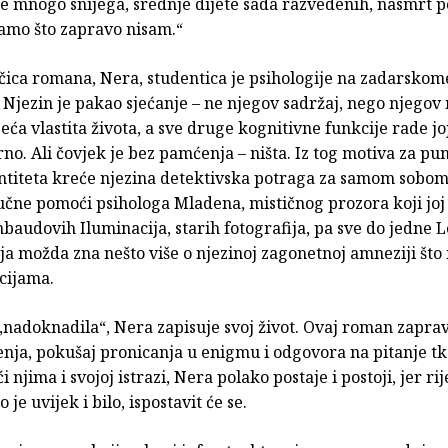
je mnogo snijega, srednje dijete sada razvedenih, nasmrt 
Samo što zapravo nisam.“
čica romana, Nera, studentica je psihologije na zadarskom
. Njezin je pakao sjećanje – ne njegov sadržaj, nego njegov
jeća vlastita života, a sve druge kognitivne funkcije rade jo
no. Ali čovjek je bez pamćenja – ništa. Iz tog motiva za p
entiteta kreće njezina detektivska potraga za samom sobom,
učne pomoći psihologa Mladena, mističnog prozora koji joj
baudovih Iluminacija, starih fotografija, pa sve do jedne 
ja možda zna nešto više o njezinoj zagonetnoj amneziji što
cijama.
„nadoknadila“, Nera zapisuje svoj život. Ovaj roman zaprav
enja, pokušaj pronicanja u enigmu i odgovora na pitanje t
 njima i svojoj istrazi, Nera polako postaje i postoji, jer ri
 je uvijek i bilo, ispostavit će se.