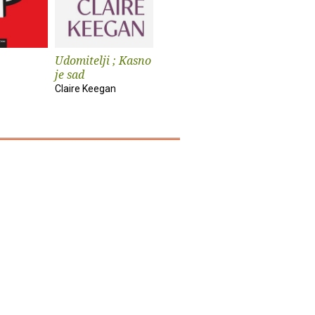
Udomitelji ; Kasno
Čast
Teška vo
je sad
Elif Shafak
Pia Prezelj
Claire Keegan