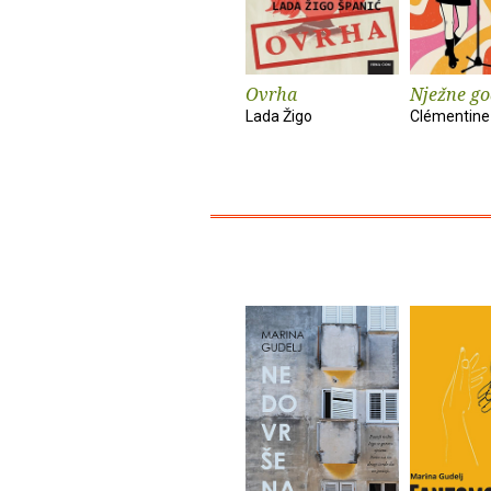
Ovrha
Nježne go
Lada Žigo
Clémentine