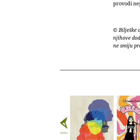
provodi ne
© Bilješke 
njihove dod
ne smiju pr