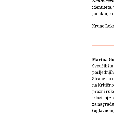
Nedovrše
identiteta,
junakinje i
Kruno Lok
Marina Gu
Sveučilištu
posljednjih
Strane i u
na Kritično
prozni ruko
izlazi joj 
za nagradu 
(uglavnom) 