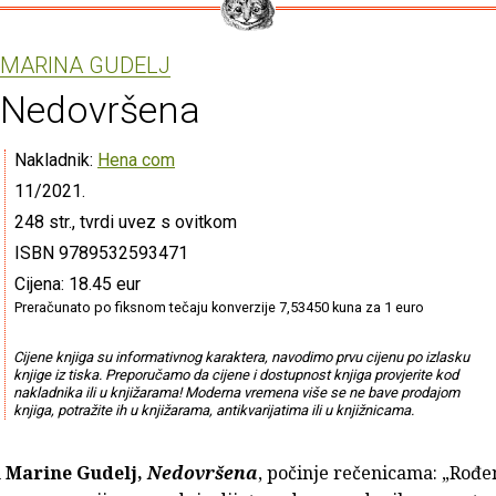
MARINA GUDELJ
Nedovršena
Nakladnik:
Hena com
11/2021.
248 str., tvrdi uvez s ovitkom
ISBN 9789532593471
Cijena: 18.45 eur
Preračunato po fiksnom tečaju konverzije 7,53450 kuna za 1 euro
Cijene knjiga su informativnog karaktera, navodimo prvu cijenu po izlasku
knjige iz tiska. Preporučamo da cijene i dostupnost knjiga provjerite kod
nakladnika ili u knjižarama! Moderna vremena više se ne bave prodajom
knjiga, potražite ih u knjižarama, antikvarijatima ili u knjižnicama.
n
Marine Gudelj,
Nedovršena
, počinje rečenicama: „Rođ