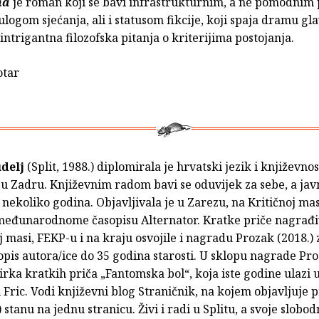
na
je roman koji se bavi infrastrukturnim, a ne pomodnim 
 ulogom sjećanja, ali i statusom fikcije, koji spaja dramu gl
 intrigantna filozofska pitanja o kriterijima postojanja.
otar
delj
(Split, 1988.) diplomirala je hrvatski jezik i književno
 u Zadru. Književnim radom bavi se oduvijek za sebe, a jav
 nekoliko godina. Objavljivala je u Zarezu, na Kritičnoj mas
 međunarodnome časopisu Alternator. Kratke priče nagrađi
j masi, FEKP-u i na kraju osvojile i nagradu Prozak (2018.) 
pis autora/ice do 35 godina starosti. U sklopu nagrade Pr
zbirka kratkih priča „Fantomska bol“, koja iste godine ulazi u
Fric. Vodi književni blog Straničnik, na kojem objavljuje p
stanu na jednu stranicu. Živi i radi u Splitu, a svoje slobo