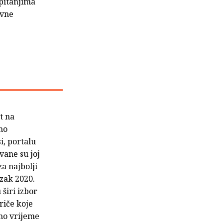
pitanjima
avne
st na
no
i, portalu
vane su joj
za najbolji
ozak 2020.
 širi izbor
riče koje
dno vrijeme