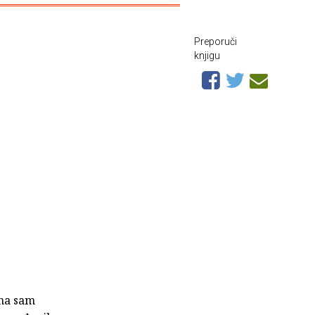
Preporuči
knjigu
ena sam