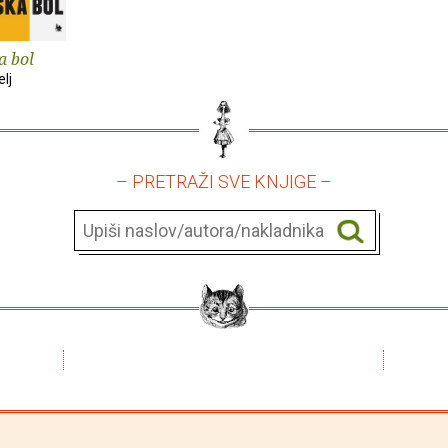
a bol
lj
– PRETRAŽI SVE KNJIGE –