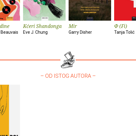
dine
Kćeri Shandonga
Mir
Φ (Fi)
 Beauvais
Eve J. Chung
Garry Disher
Tanja Tolić
– OD ISTOG AUTORA –