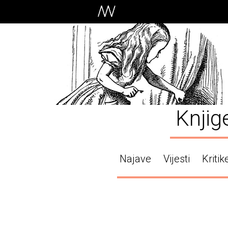
Knjig
Najave
Vijesti
Kritik