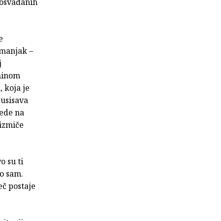
posvađanih
e
 manjak –
j
uninom
 koja je
 usisava
Lede na
 izmiče
o su ti
ko sam.
ječ postaje