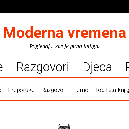
Moderna vremena
Pogledaj... sve je puno knjiga.
e
Razgovori
Djeca
e
Preporuke
Razgovori
Teme
Top lista knji