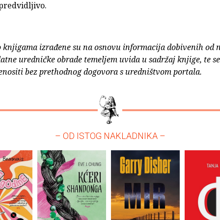
predvidljivo.
o knjigama izrađene su na osnovu informacija dobivenih od 
atne uredničke obrade temeljem uvida u sadržaj knjige, te s
enositi bez prethodnog dogovora s uredništvom portala.
– OD ISTOG NAKLADNIKA –